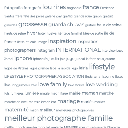
fou rires
france
fotografia
fotografo
fragonard
Frederico
Santos
frère
fête des pères
galerie
gay
graffiti
grande roue
graph
gratuit
grossesse
guarda chuvas
haut de seine
gravidez
guitare
hiver
ile de
hauts de seine
hotel
huelva
héritage familial
idée de sortie
inspiration
inspiration
france
ile saint louis
image
INTERNATIONAL
photographers
instagram
interview Luso
iphone
jardin
juge
Jornal
iphone 5s
joie
juncal
la ferte sous jouarre
lifestyle
leiria
lagoa de Pataias
lagoa grande
lapa
la rabida
lego
LIFESTYLE PHOTOGRAPHER ASSOCIATION
linda terra
lisbonne
lisses
love family
love wedding
live
longjumeau
love
love stories
maman
lumière
mairie
marche
luis
lumieres
magie
magnifique
mariage
mariés
marche de noel
maresia beach bar
market
maternité
meilleur
matin
meilleures photographies
meilleur photographe famille
meilleur photographe mondial
melanie
MEMBRE
mer
miradouro de Chao das