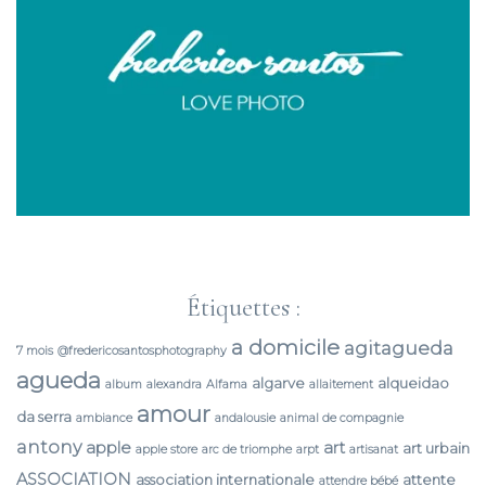
Étiquettes :
a domicile
agitagueda
7 mois
@fredericosantosphotography
agueda
algarve
alqueidao
album
alexandra
Alfama
allaitement
amour
da serra
ambiance
andalousie
animal de compagnie
antony
apple
art
art urbain
apple store
arc de triomphe
arpt
artisanat
ASSOCIATION
association internationale
attente
attendre bébé