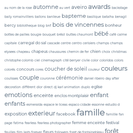
awards
automne
aveiro
au nom de la rose
au vert
backstage
bapteme
baily romainvilliers
ballons
banlieue
basilique
batalha
benagil
bois de vincennes
bercy
bonheur
bibliotheque
blog
bnf
bébé
bottes de pailles
bougie
bouquet
brésil
buttes chaumont
café
calme
carregal do sal
capitale
cascade
centre
centro
cerisiers
champs
champs
chapeus
chien
elysees
chapeau
chaussures
chemin de fer
choix
christmas
christophe colomb
ciel
cinemagraph
cité berryer
civile
color
coloridos
colors
couleurs
coucher de soleil
concours
colorés
cores
couleur
couple
cérémonie
coulisses
couronne
daniel ribeiro
day after
eglise
decoration
différent
dior
direct
dj karl animation
duplo
emotions
enfant
enceinte
enclos montplaisir
enfants
esmeralda
espace le liceas
espaco cidade
essonne
estudio d
famille
exterieur
exposition
facebook
famillle
fan
femme enceinte
festival
page
fatima
fearless
fearless photographer
forêt
fleurs
feuilles
film lasts forever
followers
foret de fontainebleau