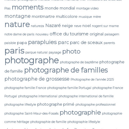
moments
monde
mondial
Pias
montage video
montagne
montmartre
multicolore
musique
mère
nature
Nazaré
neige
noel
natureza
neve
nogent sur marne
office du tourisme
original
notre dame de paris
nouveau
paisagem
parapluies
parc
parc de sceaux
papa
paisible
parents
paris
photo
parque natural
paysage
photographe
photographe
photographe de baptême
photographe de familles
de famille
photographe de grossesse
Photographe de l’année 2025
photographe famille France
photographe famille Portugal
photographe France
Portugal
photographe international
photographe international de famille
photographe primé
photographe lifestyle
photographe professionnel
photographie
photographe Saint-Maur-des-Fossés
photographie
comme héritage
photographie de famille
photographie lifestyle