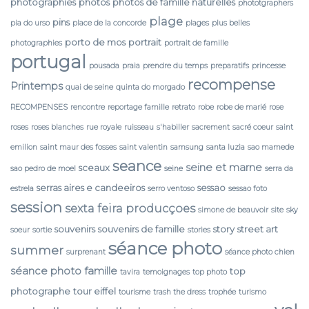
photographies
photos
photos de famille naturelles
phototgraphers
plage
pins
pia do urso
place de la concorde
plages
plus belles
porto de mos
portrait
photographies
portrait de famille
portugal
pousada
praia
prendre du temps
preparatifs
princesse
recompense
Printemps
quai de seine
quinta do morgado
RECOMPENSES
rencontre
reportage famille
retrato
robe
robe de marié
rose
roses
roses blanches
rue royale
ruisseau
s'habiller
sacrement
sacré coeur
saint
emilion
saint maur des fosses
saint valentin
samsung
santa luzia
sao mamede
seance
seine et marne
sceaux
sao pedro de moel
seine
serra da
serras aires e candeeiros
sessao
estrela
serro ventoso
sessao foto
session
sexta feira producçoes
simone de beauvoir
site
sky
souvenirs
souvenirs de famille
story
street art
soeur
sortie
stories
séance photo
summer
surprenant
séance photo chien
séance photo famille
top
tavira
temoignages
top photo
photographe
tour eiffel
tourisme
trash the dress
trophée
turismo