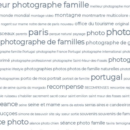
eur photographe famille
meilleur photographe mon
montagne
monde
mondial
montmartre
multicolore
montage video
office du tourisme
original
nogent sur marne
notre dame de paris
nouveau
phot
paris
photo
 sceaux
parents
parque natural
paysage
photographe de familles
photographe de g
graphe famille Portugal
photographe France Portugal
photographe international
phot
photog
primé
photographe professionnel
photographe Saint-Maur-des-Fossés
photographies
photos
photos de famille naturelles
raphie lifestyle
photo
portugal
porto de mos
portrait
photographies
portrait de famille
pou
recompense
i de seine
quinta do morgado
RECOMPENSES
rencontre
re
ale
ruisseau
s'habiller
sacrement
sacré coeur
saint emilion
saint maur des fosses
saint
seance
seine et marne
serras aires e candeeiro
seine
serra da estrela
ducçoes
souvenirs
souvenirs de fami
simone de beauvoir
site
sky
soeur
sortie
ce photo
séance photo famille
séance photo chien
tavira
temoign