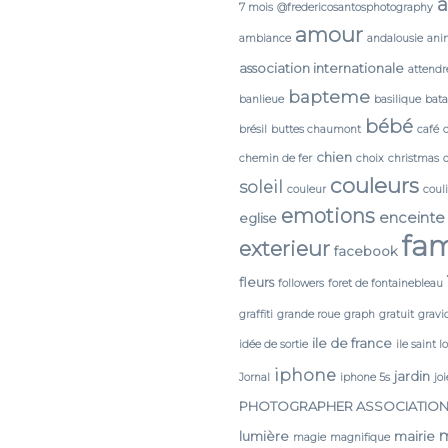
a
7 mois
@fredericosantosphotography
amour
ambiance
andalousie
ani
association internationale
attendr
bapteme
banlieue
basilique
bata
bébé
brésil
buttes chaumont
café
chien
chemin de fer
choix
christmas
couleurs
soleil
couleur
coul
emotions
enceinte
eglise
fam
exterieur
facebook
fleurs
followers
foret de fontainebleau
graffiti
grande roue
graph
gratuit
gravi
ile de france
idée de sortie
ile saint l
iphone
jardin
Jornal
iphone 5s
joi
PHOTOGRAPHER ASSOCIATIO
lumière
mairie
magie
magnifique