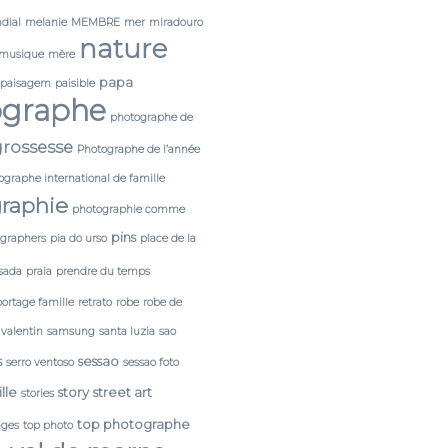
dial
melanie
MEMBRE
mer
miradouro
nature
musique
mère
papa
paisagem
paisible
ographe
photographe de
rossesse
Photographe de l’année
ographe international de famille
raphie
photographie comme
pins
tgraphers
pia do urso
place de la
sada
praia
prendre du temps
portage famille
retrato
robe
robe de
 valentin
samsung
santa luzia
sao
s
sessao
serro ventoso
sessao foto
lle
story
street art
stories
top photographe
ages
top photo