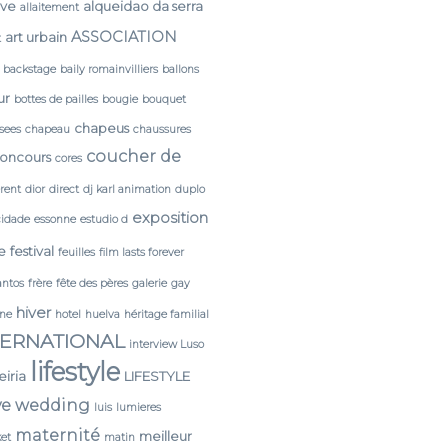
rve
alqueidao da serra
allaitement
ASSOCIATION
art urbain
t
backstage
baily romainvilliers
ballons
ur
bottes de pailles
bougie
bouquet
chapeus
sees
chapeau
chaussures
coucher de
oncours
cores
érent
dior
direct
dj karl animation
duplo
exposition
cidade
essonne
estudio d
e
festival
feuilles
film lasts forever
antos
frère
fête des pères
galerie
gay
hiver
ine
hotel
huelva
héritage familial
TERNATIONAL
interview Luso
lifestyle
leiria
LIFESTYLE
ve wedding
luis
lumieres
maternité
meilleur
et
matin