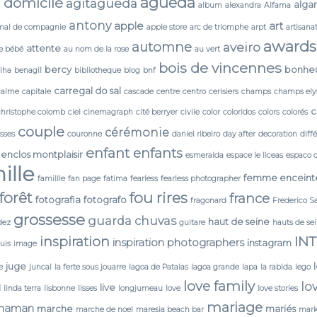
agueda
 domicile
agitagueda
alga
album
alexandra
Alfama
antony
apple
art
mal de compagnie
apple store
arc de triomphe
arpt
artisana
awards
automne
aveiro
attente
e bébé
au nom de la rose
au vert
bois de vincennes
bercy
bonhe
lha
benagil
bibliotheque
blog
bnf
carregal do sal
calme
capitale
cascade
centre
centro
cerisiers
champs
champs ely
c
christophe colomb
ciel
cinemagraph
cité berryer
civile
color
coloridos
colors
colorés
couple
cérémonie
isses
couronne
daniel ribeiro
day after
decoration
diff
enfant
enfants
enclos montplaisir
esmeralda
espace le liceas
espaco 
ille
femme enceint
famillle
fan page
fatima
fearless
fearless photographer
forêt
fou rires
france
fotografia
fotografo
fragonard
Frederico S
grossesse
guarda chuvas
haut de seine
dez
guitare
hauts de se
IN
inspiration
inspiration photographers
instagram
ouis
image
juge
e
juncal
la ferte sous jouarre
lagoa de Pataias
lagoa grande
lapa
la rabida
lego
love family
lo
N
live
linda terra
lisbonne
lisses
longjumeau
love
love stories
mariage
maman
marche
mariés
marche de noel
maresia beach bar
mark