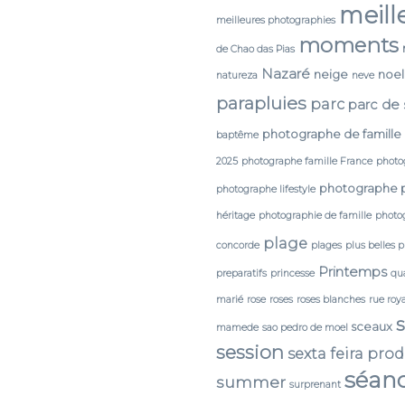
meill
meilleures photographies
moments
de Chao das Pias
Nazaré
neige
noel
natureza
neve
parapluies
parc
parc de
photographe de famille
baptême
2025
photographe famille France
photo
photographe 
photographe lifestyle
héritage
photographie de famille
photog
plage
concorde
plages
plus belles 
Printemps
preparatifs
princesse
qua
marié
rose
roses
roses blanches
rue roy
sceaux
mamede
sao pedro de moel
session
sexta feira pro
séan
summer
surprenant