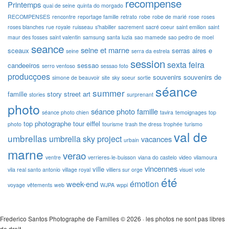
recompense
Printemps
quai de seine
quinta do morgado
RECOMPENSES
rencontre
reportage famille
retrato
robe
robe de marié
rose
roses
roses blanches
rue royale
ruisseau
s'habiller
sacrement
sacré coeur
saint emilion
saint
maur des fosses
saint valentin
samsung
santa luzia
sao mamede
sao pedro de moel
seance
seine et marne
sceaux
serras aires e
seine
serra da estrela
session
sexta feira
candeeiros
sessao
serro ventoso
sessao foto
producçoes
souvenirs
souvenirs de
simone de beauvoir
site
sky
soeur
sortie
séance
summer
famille
story
street art
stories
surprenant
photo
séance photo famille
séance photo chien
tavira
temoignages
top
top photographe
tour eiffel
photo
tourisme
trash the dress
trophée
turismo
val de
umbrellas
umbrella sky project
vacances
urbain
marne
verao
ventre
verrieres-le-buisson
viana do castelo
video
vilamoura
vincennes
ville
vila real santo antonio
village royal
villiers sur orge
visuel
vote
été
émotion
week-end
voyage
vêtements
web
WJPA
wppi
Frederico Santos Photographe de Familles © 2026 · les photos ne sont pas libres
de droit