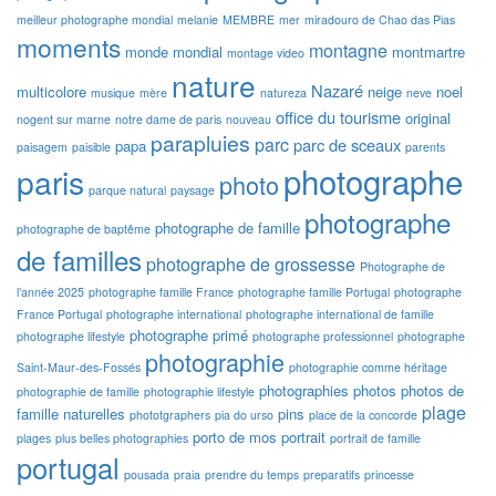
meilleur photographe mondial
melanie
MEMBRE
mer
miradouro de Chao das Pias
moments
montagne
monde
mondial
montmartre
montage video
nature
Nazaré
multicolore
neige
noel
musique
mère
natureza
neve
office du tourisme
original
nogent sur marne
notre dame de paris
nouveau
parapluies
parc
parc de sceaux
papa
paisagem
paisible
parents
photographe
paris
photo
parque natural
paysage
photographe
photographe de famille
photographe de baptême
de familles
photographe de grossesse
Photographe de
l’année 2025
photographe famille France
photographe famille Portugal
photographe
France Portugal
photographe international
photographe international de famille
photographe primé
photographe lifestyle
photographe professionnel
photographe
photographie
Saint-Maur-des-Fossés
photographie comme héritage
photographies
photos
photos de
photographie de famille
photographie lifestyle
plage
famille naturelles
pins
phototgraphers
pia do urso
place de la concorde
porto de mos
portrait
plages
plus belles photographies
portrait de famille
portugal
pousada
praia
prendre du temps
preparatifs
princesse