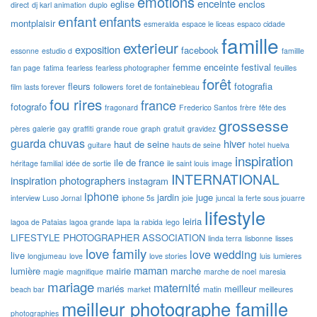
emotions
enceinte
eglise
enclos
direct
dj karl animation
duplo
enfant
enfants
montplaisir
esmeralda
espace le liceas
espaco cidade
famille
exterieur
exposition
facebook
essonne
estudio d
famillle
femme enceinte
festival
fan page
fatima
fearless
fearless photographer
feuilles
forêt
fleurs
fotografia
film lasts forever
followers
foret de fontainebleau
fou rires
france
fotografo
fragonard
Frederico Santos
frère
fête des
grossesse
pères
galerie
gay
graffiti
grande roue
graph
gratuit
gravidez
guarda chuvas
hiver
haut de seine
guitare
hauts de seine
hotel
huelva
inspiration
ile de france
héritage familial
idée de sortie
ile saint louis
image
INTERNATIONAL
inspiration photographers
instagram
iphone
jardin
juge
interview Luso Jornal
iphone 5s
joie
juncal
la ferte sous jouarre
lifestyle
leiria
lagoa de Pataias
lagoa grande
lapa
la rabida
lego
LIFESTYLE PHOTOGRAPHER ASSOCIATION
linda terra
lisbonne
lisses
love family
love wedding
live
longjumeau
love
love stories
luis
lumieres
maman
lumière
mairie
marche
magie
magnifique
marche de noel
maresia
mariage
maternité
mariés
meilleur
beach bar
market
matin
meilleures
meilleur photographe famille
photographies