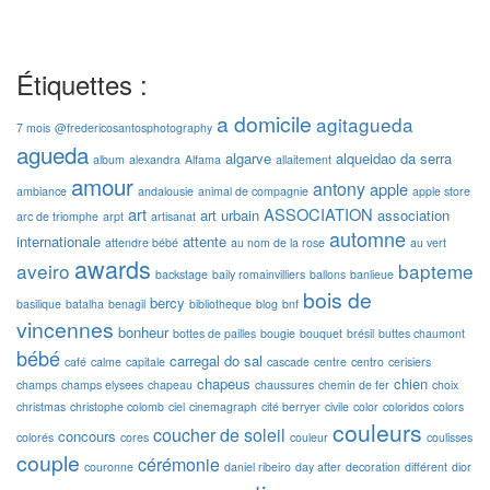
Étiquettes :
a domicile
agitagueda
7 mois
@fredericosantosphotography
agueda
algarve
alqueidao da serra
album
alexandra
Alfama
allaitement
amour
antony
apple
ambiance
andalousie
animal de compagnie
apple store
art
ASSOCIATION
art urbain
association
arc de triomphe
arpt
artisanat
automne
internationale
attente
attendre bébé
au nom de la rose
au vert
awards
aveiro
bapteme
backstage
baily romainvilliers
ballons
banlieue
bois de
bercy
basilique
batalha
benagil
bibliotheque
blog
bnf
vincennes
bonheur
bottes de pailles
bougie
bouquet
brésil
buttes chaumont
bébé
carregal do sal
café
calme
capitale
cascade
centre
centro
cerisiers
chapeus
chien
champs
champs elysees
chapeau
chaussures
chemin de fer
choix
christmas
christophe colomb
ciel
cinemagraph
cité berryer
civile
color
coloridos
colors
couleurs
coucher de soleil
concours
colorés
cores
couleur
coulisses
couple
cérémonie
couronne
daniel ribeiro
day after
decoration
différent
dior