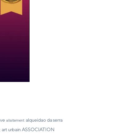
rve
alqueidao da serra
allaitement
ASSOCIATION
art urbain
t