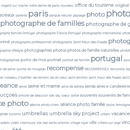
office du tourisme
original
nogent sur marne
notre dame de paris
nouveau
phot
paris
photo
 sceaux
parents
parque natural
paysage
photographe de familles
photographe de g
graphe famille Portugal
photographe France Portugal
photographe international
phot
photog
primé
photographe professionnel
photographe Saint-Maur-des-Fossés
photographies
photos
photos de famille naturelles
raphie lifestyle
photo
portugal
porto de mos
portrait
photographies
portrait de famille
pou
recompense
i de seine
quinta do morgado
RECOMPENSES
rencontre
re
ale
ruisseau
s'habiller
sacrement
sacré coeur
saint emilion
saint maur des fosses
saint
seance
seine et marne
serras aires e candeeiro
seine
serra da estrela
ducçoes
souvenirs
souvenirs de fami
simone de beauvoir
site
sky
soeur
sortie
ce photo
séance photo famille
séance photo chien
tavira
temoign
umbrellas
umbrella sky project
vacance
ophée
turismo
urbain
vin
ville
castelo
video
vilamoura
vila real santo antonio
village royal
villiers sur orge