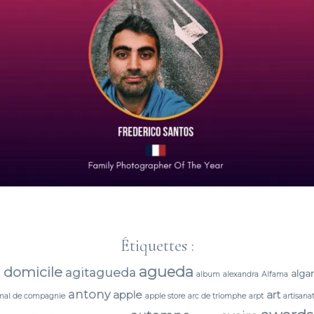
Étiquettes :
agueda
 domicile
agitagueda
alga
album
alexandra
Alfama
antony
apple
art
mal de compagnie
apple store
arc de triomphe
arpt
artisana