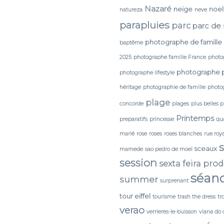
Nazaré
neige
noel
natureza
neve
parapluies
parc
parc de
photographe de famille
baptême
2025
photographe famille France
photo
photographe 
photographe lifestyle
héritage
photographie de famille
photog
plage
concorde
plages
plus belles 
Printemps
preparatifs
princesse
qua
marié
rose
roses
roses blanches
rue roy
sceaux
mamede
sao pedro de moel
session
sexta feira pro
séan
summer
surprenant
tour eiffel
tourisme
trash the dress
tr
verao
verrieres-le-buisson
viana do 