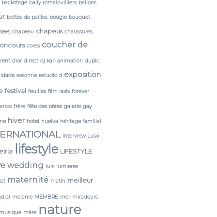
backstage
baily romainvilliers
ballons
ur
bottes de pailles
bougie
bouquet
chapeus
sees
chapeau
chaussures
coucher de
oncours
cores
érent
dior
direct
dj karl animation
duplo
exposition
cidade
essonne
estudio d
e
festival
feuilles
film lasts forever
antos
frère
fête des pères
galerie
gay
hiver
ine
hotel
huelva
héritage familial
TERNATIONAL
interview Luso
lifestyle
leiria
LIFESTYLE
ve wedding
luis
lumieres
maternité
meilleur
et
matin
dial
melanie
MEMBRE
mer
miradouro
nature
musique
mère