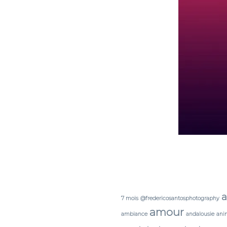
a
7 mois
@fredericosantosphotography
amour
ambiance
andalousie
ani