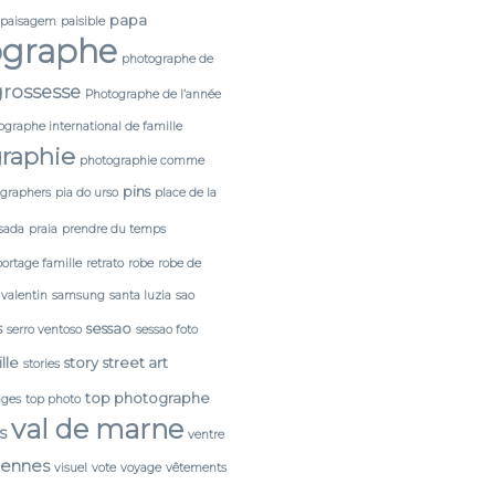
papa
paisagem
paisible
ographe
photographe de
rossesse
Photographe de l’année
ographe international de famille
raphie
photographie comme
pins
tgraphers
pia do urso
place de la
sada
praia
prendre du temps
portage famille
retrato
robe
robe de
 valentin
samsung
santa luzia
sao
s
sessao
serro ventoso
sessao foto
lle
story
street art
stories
top photographe
ages
top photo
val de marne
s
ventre
cennes
visuel
vote
voyage
vêtements