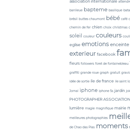
association internationale
attendr
bapteme
banlieue
basilique
bata
bébé
brésil
buttes chaumont
café
chien
chemin de fer
choix
christmas
couleurs
soleil
couleur
coul
emotions
enceinte
eglise
fam
exterieur
facebook
fleurs
followers
foret de fontainebleau
graffiti
grande roue
graph
gratuit
gravi
ile de france
idée de sortie
ile saint l
iphone
jardin
Jornal
iphone 5s
joi
PHOTOGRAPHER ASSOCIATIO
lumière
mairie
magie
magnifique
meill
meilleures photographies
moments
de Chao das Pias