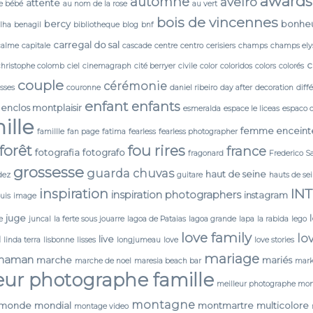
awards
automne
aveiro
attente
e bébé
au nom de la rose
au vert
bois de vincennes
bercy
bonhe
lha
benagil
bibliotheque
blog
bnf
carregal do sal
calme
capitale
cascade
centre
centro
cerisiers
champs
champs ely
c
christophe colomb
ciel
cinemagraph
cité berryer
civile
color
coloridos
colors
colorés
couple
cérémonie
isses
couronne
daniel ribeiro
day after
decoration
diff
enfant
enfants
enclos montplaisir
esmeralda
espace le liceas
espaco 
ille
femme enceint
famillle
fan page
fatima
fearless
fearless photographer
forêt
fou rires
france
fotografia
fotografo
fragonard
Frederico S
grossesse
guarda chuvas
haut de seine
dez
guitare
hauts de se
IN
inspiration
inspiration photographers
instagram
ouis
image
juge
e
juncal
la ferte sous jouarre
lagoa de Pataias
lagoa grande
lapa
la rabida
lego
love family
lo
N
live
linda terra
lisbonne
lisses
longjumeau
love
love stories
mariage
maman
marche
mariés
marche de noel
maresia beach bar
mark
eur photographe famille
meilleur photographe mon
montagne
monde
mondial
montmartre
multicolore
montage video