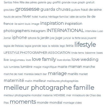
Santos
frère
fête des pères
galerie
gay
graffiti
grande roue
graph
gratuit
grossesse
guarda chuvas
haut de seine
gravidez
guitare
hiver
ile de
hauts de seine
hotel
huelva
héritage familial
idée de sortie
inspiration
inspiration
france
ile saint louis
image
INTERNATIONAL
photographers
instagram
interview Luso
iphone
jardin
juge
Jornal
iphone 5s
joie
juncal
la ferte sous jouarre
lifestyle
leiria
lagoa de Pataias
lagoa grande
lapa
la rabida
lego
LIFESTYLE PHOTOGRAPHER ASSOCIATION
linda terra
lisbonne
lisses
love family
love wedding
live
longjumeau
love
love stories
maman
lumière
mairie
marche
luis
lumieres
magie
magnifique
mariage
mariés
marche de noel
maresia beach bar
market
maternité
meilleur
matin
meilleures photographies
meilleur photographe famille
meilleur photographe mondial
melanie
MEMBRE
mer
miradouro de Chao das
moments
monde
mondial
Pias
montage video