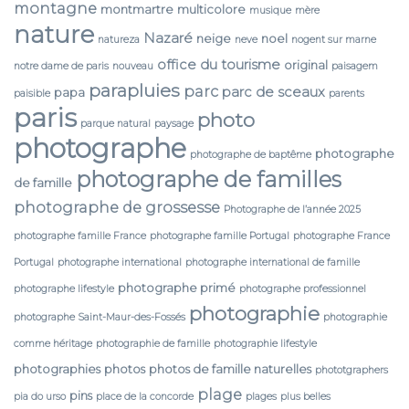
montagne
montmartre
multicolore
musique
mère
nature
Nazaré
neige
noel
natureza
neve
nogent sur marne
office du tourisme
original
notre dame de paris
nouveau
paisagem
parapluies
parc
parc de sceaux
papa
paisible
parents
paris
photo
parque natural
paysage
photographe
photographe
photographe de baptême
photographe de familles
de famille
photographe de grossesse
Photographe de l’année 2025
photographe famille France
photographe famille Portugal
photographe France
Portugal
photographe international
photographe international de famille
photographe primé
photographe lifestyle
photographe professionnel
photographie
photographe Saint-Maur-des-Fossés
photographie
comme héritage
photographie de famille
photographie lifestyle
photographies
photos
photos de famille naturelles
phototgraphers
plage
pins
pia do urso
place de la concorde
plages
plus belles