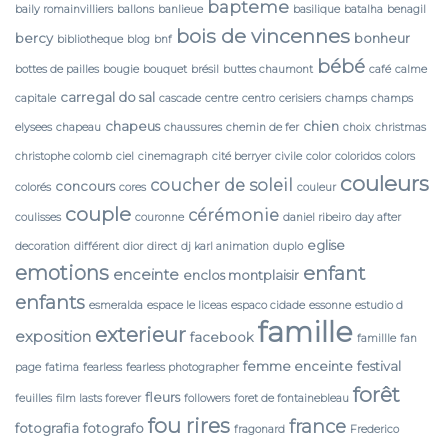
bapteme
baily romainvilliers
ballons
banlieue
basilique
batalha
benagil
bois de vincennes
bercy
bonheur
bibliotheque
blog
bnf
bébé
bottes de pailles
bougie
bouquet
brésil
buttes chaumont
café
calme
carregal do sal
capitale
cascade
centre
centro
cerisiers
champs
champs
chapeus
chien
elysees
chapeau
chaussures
chemin de fer
choix
christmas
christophe colomb
ciel
cinemagraph
cité berryer
civile
color
coloridos
colors
couleurs
coucher de soleil
concours
colorés
cores
couleur
couple
cérémonie
coulisses
couronne
daniel ribeiro
day after
eglise
decoration
différent
dior
direct
dj karl animation
duplo
emotions
enfant
enceinte
enclos montplaisir
enfants
esmeralda
espace le liceas
espaco cidade
essonne
estudio d
famille
exterieur
exposition
facebook
famillle
fan
femme enceinte
festival
page
fatima
fearless
fearless photographer
forêt
fleurs
feuilles
film lasts forever
followers
foret de fontainebleau
fou rires
france
fotografia
fotografo
fragonard
Frederico