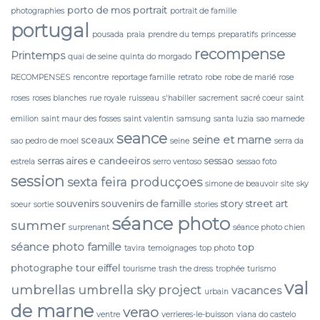
porto de mos
portrait
photographies
portrait de famille
portugal
pousada
praia
prendre du temps
preparatifs
princesse
recompense
Printemps
quai de seine
quinta do morgado
RECOMPENSES
rencontre
reportage famille
retrato
robe
robe de marié
rose
roses
roses blanches
rue royale
ruisseau
s'habiller
sacrement
sacré coeur
saint
emilion
saint maur des fosses
saint valentin
samsung
santa luzia
sao mamede
seance
seine et marne
sceaux
sao pedro de moel
seine
serra da
serras aires e candeeiros
sessao
estrela
serro ventoso
sessao foto
session
sexta feira producçoes
simone de beauvoir
site
sky
souvenirs
souvenirs de famille
story
street art
soeur
sortie
stories
séance photo
summer
surprenant
séance photo chien
séance photo famille
top
tavira
temoignages
top photo
photographe
tour eiffel
tourisme
trash the dress
trophée
turismo
val
umbrellas
umbrella sky project
vacances
urbain
de marne
verao
ventre
verrieres-le-buisson
viana do castelo