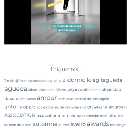
Étiquettes :
a domicile
agitagueda
7 mois
@fredericosantosphotography
agueda
algarve
alqueidao
album
alexandra
Alfama
allaitement
amour
da serra
ambiance
andalousie
animal de compagnie
antony
apple
art
art urbain
apple store
arc de triomphe
arpt
artisanat
ASSOCIATION
association internationale
attente
attendre bébé
awards
automne
aveiro
au nom de la rose
au vert
backstage