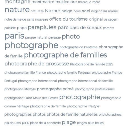
montagne
montmartre
multicolore
musique
mère
nature
Nazaré
neige
noel
natureza
neve
nogent sur marne
office du tourisme
original
notre dame de paris
nouveau
paisagem
parapluies
parc
parc de sceaux
papa
paisible
parents
paris
photo
parque natural
paysage
photographe
photographe
photographe de baptême
photographe de familles
de famille
photographe de grossesse
Photographe de l’année 2025
photographe famille France
photographe famille Portugal
photographe France
Portugal
photographe international
photographe international de famille
photographe primé
photographe lifestyle
photographe professionnel
photographie
photographe Saint-Maur-des-Fossés
photographie
comme héritage
photographie de famille
photographie lifestyle
photographies
photos
photos de famille naturelles
phototgraphers
plage
pins
pia do urso
place de la concorde
plages
plus belles