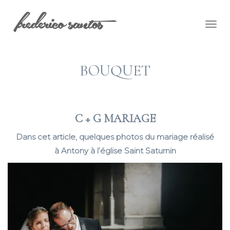
Togg
navig
BOUQUET
C + G MARIAGE
Dans cet article, quelques photos du mariage réalisé
à Antony à l’église Saint Saturnin