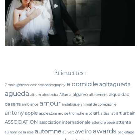
Étiquettes :
a domicile
agitagueda
7 mois
@fredericosantosphotography
agueda
algarve
alqueidao
album
alexandra
Alfama
allaitement
amour
da serra
ambiance
andalousie
animal de compagnie
antony
apple
art
art urbain
apple store
arc de triomphe
arpt
artisanat
ASSOCIATION
association internationale
attente
attendre bébé
awards
automne
aveiro
au nom de la rose
au vert
backstage