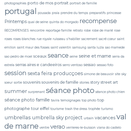
porto de mos
portrait
photographies
portrait de famille
portugal
pousada
praia
prendre du temps
preparatifs
princesse
recompense
Printemps
quai de seine
quinta do morgado
RECOMPENSES
rencontre
reportage famille
retrato
robe
robe de marié
rose
roses
roses blanches
rue royale
ruisseau
s'habiller
sacrement
sacré coeur
saint
emilion
saint maur des fosses
saint valentin
samsung
santa luzia
sao mamede
seance
seine et marne
sceaux
sao pedro de moel
seine
serra da
serras aires e candeeiros
sessao
estrela
serro ventoso
sessao foto
session
sexta feira producçoes
simone de beauvoir
site
sky
souvenirs
souvenirs de famille
story
street art
soeur
sortie
stories
séance photo
summer
surprenant
séance photo chien
séance photo famille
top
tavira
temoignages
top photo
photographe
tour eiffel
tourisme
trash the dress
trophée
turismo
val
umbrellas
umbrella sky project
vacances
urbain
de marne
verao
ventre
verrieres-le-buisson
viana do castelo