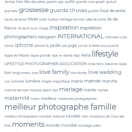
Santos
frère
fête des pères
galerie
gay
graffiti
grande roue
graph
gratuit
grossesse
guarda chuvas
haut de seine
gravidez
guitare
hiver
ile de
hauts de seine
hotel
huelva
héritage familial
idée de sortie
inspiration
inspiration
france
ile saint louis
image
INTERNATIONAL
photographers
instagram
interview Luso
iphone
jardin
juge
Jornal
iphone 5s
joie
juncal
la ferte sous jouarre
lifestyle
leiria
lagoa de Pataias
lagoa grande
lapa
la rabida
lego
LIFESTYLE PHOTOGRAPHER ASSOCIATION
linda terra
lisbonne
lisses
love family
love wedding
live
longjumeau
love
love stories
maman
lumière
mairie
marche
luis
lumieres
magie
magnifique
mariage
mariés
marche de noel
maresia beach bar
market
maternité
meilleur
matin
meilleures photographies
meilleur photographe famille
meilleur photographe mondial
melanie
MEMBRE
mer
miradouro de Chao das
moments
monde
mondial
Pias
montage video