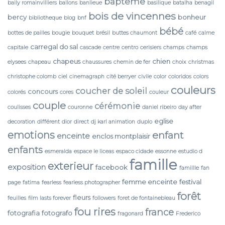
bapteme
baily romainvilliers
ballons
banlieue
basilique
batalha
benagil
bois de vincennes
bercy
bonheur
bibliotheque
blog
bnf
bébé
bottes de pailles
bougie
bouquet
brésil
buttes chaumont
café
calme
carregal do sal
capitale
cascade
centre
centro
cerisiers
champs
champs
chapeus
chien
elysees
chapeau
chaussures
chemin de fer
choix
christmas
christophe colomb
ciel
cinemagraph
cité berryer
civile
color
coloridos
colors
couleurs
coucher de soleil
concours
colorés
cores
couleur
couple
cérémonie
coulisses
couronne
daniel ribeiro
day after
eglise
decoration
différent
dior
direct
dj karl animation
duplo
emotions
enfant
enceinte
enclos montplaisir
enfants
esmeralda
espace le liceas
espaco cidade
essonne
estudio d
famille
exterieur
exposition
facebook
famillle
fan
femme enceinte
festival
page
fatima
fearless
fearless photographer
forêt
fleurs
feuilles
film lasts forever
followers
foret de fontainebleau
fou rires
france
fotografia
fotografo
fragonard
Frederico