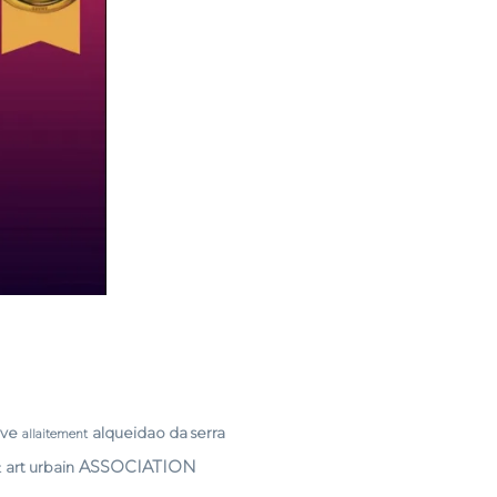
rve
alqueidao da serra
allaitement
ASSOCIATION
art urbain
t