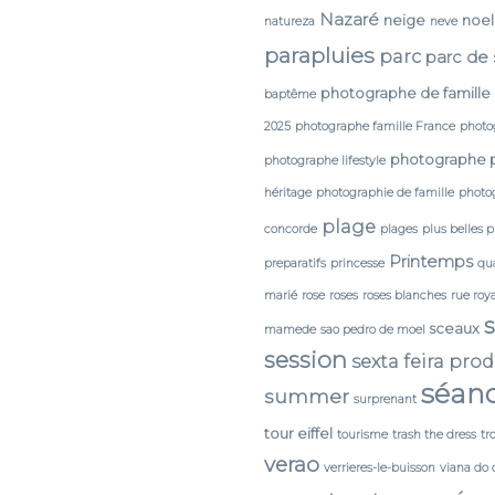
Nazaré
neige
noel
natureza
neve
parapluies
parc
parc de
photographe de famille
baptême
2025
photographe famille France
photo
photographe 
photographe lifestyle
héritage
photographie de famille
photog
plage
concorde
plages
plus belles 
Printemps
preparatifs
princesse
qua
marié
rose
roses
roses blanches
rue roy
sceaux
mamede
sao pedro de moel
session
sexta feira pro
séan
summer
surprenant
tour eiffel
tourisme
trash the dress
tr
verao
verrieres-le-buisson
viana do 