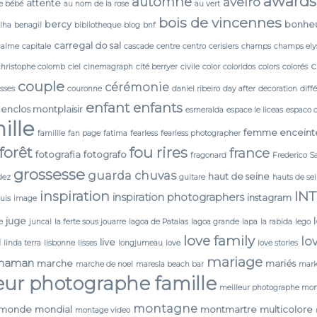
awards
automne
aveiro
attente
e bébé
au nom de la rose
au vert
bois de vincennes
bercy
bonhe
lha
benagil
bibliotheque
blog
bnf
carregal do sal
calme
capitale
cascade
centre
centro
cerisiers
champs
champs ely
c
christophe colomb
ciel
cinemagraph
cité berryer
civile
color
coloridos
colors
colorés
couple
cérémonie
isses
couronne
daniel ribeiro
day after
decoration
diff
enfant
enfants
enclos montplaisir
esmeralda
espace le liceas
espaco 
ille
femme enceint
famillle
fan page
fatima
fearless
fearless photographer
forêt
fou rires
france
fotografia
fotografo
fragonard
Frederico S
grossesse
guarda chuvas
haut de seine
dez
guitare
hauts de se
IN
inspiration
inspiration photographers
instagram
ouis
image
juge
e
juncal
la ferte sous jouarre
lagoa de Pataias
lagoa grande
lapa
la rabida
lego
love family
lo
N
live
linda terra
lisbonne
lisses
longjumeau
love
love stories
mariage
maman
marche
mariés
marche de noel
maresia beach bar
mark
eur photographe famille
meilleur photographe mon
montagne
monde
mondial
montmartre
multicolore
montage video