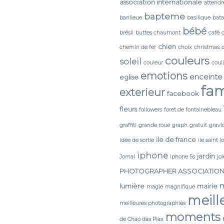
association internationale
attendr
bapteme
banlieue
basilique
bata
bébé
brésil
buttes chaumont
café
chien
chemin de fer
choix
christmas
couleurs
soleil
couleur
coul
emotions
enceinte
eglise
fam
exterieur
facebook
fleurs
followers
foret de fontainebleau
graffiti
grande roue
graph
gratuit
gravi
ile de france
idée de sortie
ile saint l
iphone
jardin
Jornal
iphone 5s
joi
PHOTOGRAPHER ASSOCIATIO
lumière
mairie
magie
magnifique
meill
meilleures photographies
moments
de Chao das Pias