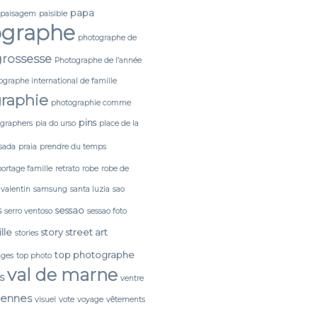
papa
paisagem
paisible
ographe
photographe de
rossesse
Photographe de l’année
ographe international de famille
raphie
photographie comme
pins
tgraphers
pia do urso
place de la
sada
praia
prendre du temps
portage famille
retrato
robe
robe de
 valentin
samsung
santa luzia
sao
s
sessao
serro ventoso
sessao foto
lle
story
street art
stories
top photographe
ages
top photo
val de marne
s
ventre
cennes
visuel
vote
voyage
vêtements