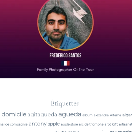
Étiquettes :
agueda
 domicile
agitagueda
alga
album
alexandra
Alfama
antony
apple
art
mal de compagnie
apple store
arc de triomphe
arpt
artisana