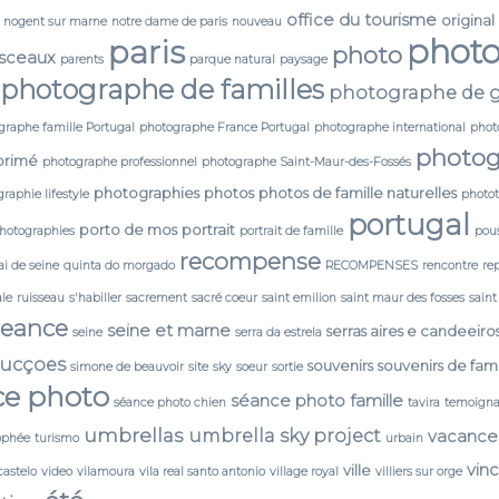
office du tourisme
original
nogent sur marne
notre dame de paris
nouveau
phot
paris
photo
 sceaux
parents
parque natural
paysage
photographe de familles
photographe de g
graphe famille Portugal
photographe France Portugal
photographe international
phot
photog
primé
photographe professionnel
photographe Saint-Maur-des-Fossés
photographies
photos
photos de famille naturelles
raphie lifestyle
photo
portugal
porto de mos
portrait
photographies
portrait de famille
pou
recompense
i de seine
quinta do morgado
RECOMPENSES
rencontre
re
ale
ruisseau
s'habiller
sacrement
sacré coeur
saint emilion
saint maur des fosses
saint
seance
seine et marne
serras aires e candeeiro
seine
serra da estrela
ducçoes
souvenirs
souvenirs de fami
simone de beauvoir
site
sky
soeur
sortie
ce photo
séance photo famille
séance photo chien
tavira
temoign
umbrellas
umbrella sky project
vacance
ophée
turismo
urbain
vin
ville
castelo
video
vilamoura
vila real santo antonio
village royal
villiers sur orge