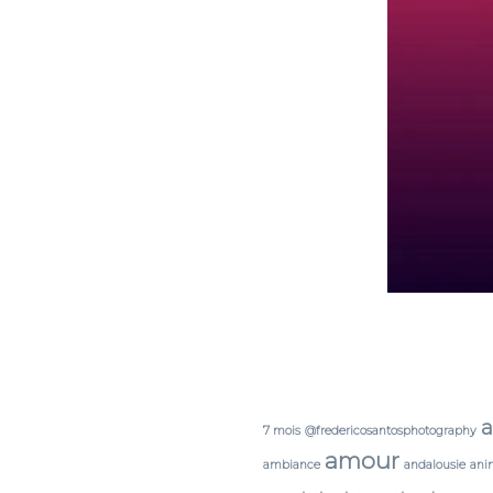
a
7 mois
@fredericosantosphotography
amour
ambiance
andalousie
ani