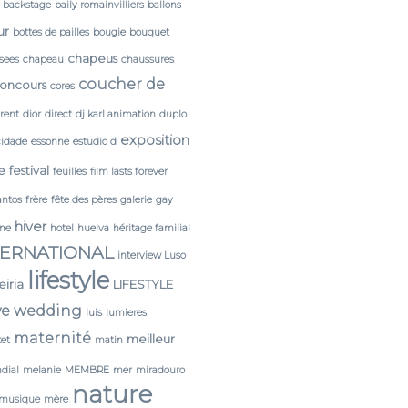
backstage
baily romainvilliers
ballons
ur
bottes de pailles
bougie
bouquet
chapeus
sees
chapeau
chaussures
coucher de
oncours
cores
érent
dior
direct
dj karl animation
duplo
exposition
cidade
essonne
estudio d
e
festival
feuilles
film lasts forever
antos
frère
fête des pères
galerie
gay
hiver
ine
hotel
huelva
héritage familial
TERNATIONAL
interview Luso
lifestyle
leiria
LIFESTYLE
ve wedding
luis
lumieres
maternité
meilleur
et
matin
dial
melanie
MEMBRE
mer
miradouro
nature
musique
mère