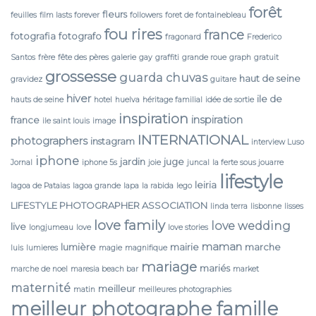
forêt
fleurs
feuilles
film lasts forever
followers
foret de fontainebleau
fou rires
france
fotografia
fotografo
fragonard
Frederico
Santos
frère
fête des pères
galerie
gay
graffiti
grande roue
graph
gratuit
grossesse
guarda chuvas
haut de seine
gravidez
guitare
hiver
ile de
hauts de seine
hotel
huelva
héritage familial
idée de sortie
inspiration
inspiration
france
ile saint louis
image
INTERNATIONAL
photographers
instagram
interview Luso
iphone
jardin
juge
Jornal
iphone 5s
joie
juncal
la ferte sous jouarre
lifestyle
leiria
lagoa de Pataias
lagoa grande
lapa
la rabida
lego
LIFESTYLE PHOTOGRAPHER ASSOCIATION
linda terra
lisbonne
lisses
love family
love wedding
live
longjumeau
love
love stories
maman
lumière
mairie
marche
luis
lumieres
magie
magnifique
mariage
mariés
marche de noel
maresia beach bar
market
maternité
meilleur
matin
meilleures photographies
meilleur photographe famille