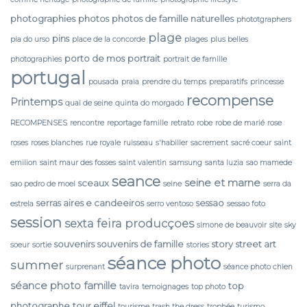
photographies
photos
photos de famille naturelles
phototgraphers
plage
pins
pia do urso
place de la concorde
plages
plus belles
porto de mos
portrait
photographies
portrait de famille
portugal
pousada
praia
prendre du temps
preparatifs
princesse
recompense
Printemps
quai de seine
quinta do morgado
RECOMPENSES
rencontre
reportage famille
retrato
robe
robe de marié
rose
roses
roses blanches
rue royale
ruisseau
s'habiller
sacrement
sacré coeur
saint
emilion
saint maur des fosses
saint valentin
samsung
santa luzia
sao mamede
seance
seine et marne
sceaux
sao pedro de moel
seine
serra da
serras aires e candeeiros
sessao
estrela
serro ventoso
sessao foto
session
sexta feira producçoes
simone de beauvoir
site
sky
souvenirs
souvenirs de famille
story
street art
soeur
sortie
stories
séance photo
summer
surprenant
séance photo chien
séance photo famille
top
tavira
temoignages
top photo
photographe
tour eiffel
tourisme
trash the dress
trophée
turismo