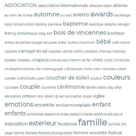
ASSOCIATION
association internationale
attente
attendre bébé
awards
automne
aveiro
au nom de la rose
au vert
backstage
bapteme
baily romainvilliers
ballons
banlieue
basilique
batalha
benagil
bois de vincennes
bercy
bonheur
bibliotheque
blog
bnf
bébé
bottes de pailles
bougie
bouquet
brésil
buttes chaumont
café
calme
carregal do sal
capitale
cascade
centre
centro
cerisiers
champs
champs
chapeus
chien
elysees
chapeau
chaussures
chemin de fer
choix
christmas
christophe colomb
ciel
cinemagraph
cité berryer
civile
color
coloridos
colors
couleurs
coucher de soleil
concours
colorés
cores
couleur
couple
cérémonie
coulisses
couronne
daniel ribeiro
day after
eglise
decoration
différent
dior
direct
dj karl animation
duplo
emotions
enfant
enceinte
enclos montplaisir
enfants
esmeralda
espace le liceas
espaco cidade
essonne
estudio d
famille
exterieur
exposition
facebook
famillle
fan
femme enceinte
festival
page
fatima
fearless
fearless photographer