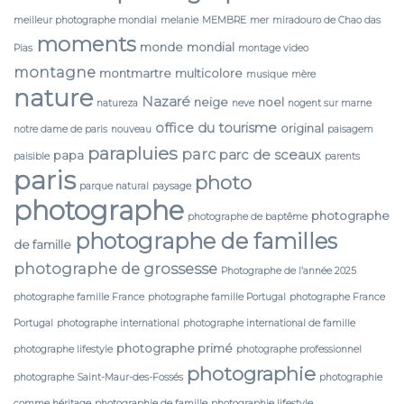
meilleur photographe mondial
melanie
MEMBRE
mer
miradouro de Chao das
moments
monde
mondial
Pias
montage video
montagne
montmartre
multicolore
musique
mère
nature
Nazaré
neige
noel
natureza
neve
nogent sur marne
office du tourisme
original
notre dame de paris
nouveau
paisagem
parapluies
parc
parc de sceaux
papa
paisible
parents
paris
photo
parque natural
paysage
photographe
photographe
photographe de baptême
photographe de familles
de famille
photographe de grossesse
Photographe de l’année 2025
photographe famille France
photographe famille Portugal
photographe France
Portugal
photographe international
photographe international de famille
photographe primé
photographe lifestyle
photographe professionnel
photographie
photographe Saint-Maur-des-Fossés
photographie
comme héritage
photographie de famille
photographie lifestyle