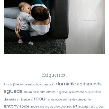
Étiquettes :
a domicile
agitagueda
7 mois
@fredericosantosphotography
agueda
algarve
alqueidao
album
alexandra
Alfama
allaitement
amour
da serra
ambiance
andalousie
animal de compagnie
antony
apple
art
art urbain
apple store
arc de triomphe
arpt
artisanat