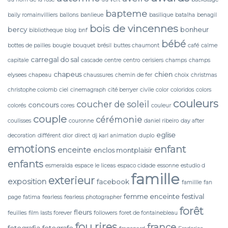
bapteme
baily romainvilliers
ballons
banlieue
basilique
batalha
benagil
bois de vincennes
bercy
bonheur
bibliotheque
blog
bnf
bébé
bottes de pailles
bougie
bouquet
brésil
buttes chaumont
café
calme
carregal do sal
capitale
cascade
centre
centro
cerisiers
champs
champs
chapeus
chien
elysees
chapeau
chaussures
chemin de fer
choix
christmas
christophe colomb
ciel
cinemagraph
cité berryer
civile
color
coloridos
colors
couleurs
coucher de soleil
concours
colorés
cores
couleur
couple
cérémonie
coulisses
couronne
daniel ribeiro
day after
eglise
decoration
différent
dior
direct
dj karl animation
duplo
emotions
enfant
enceinte
enclos montplaisir
enfants
esmeralda
espace le liceas
espaco cidade
essonne
estudio d
famille
exterieur
exposition
facebook
famillle
fan
femme enceinte
festival
page
fatima
fearless
fearless photographer
forêt
fleurs
feuilles
film lasts forever
followers
foret de fontainebleau
fou rires
france
fotografia
fotografo