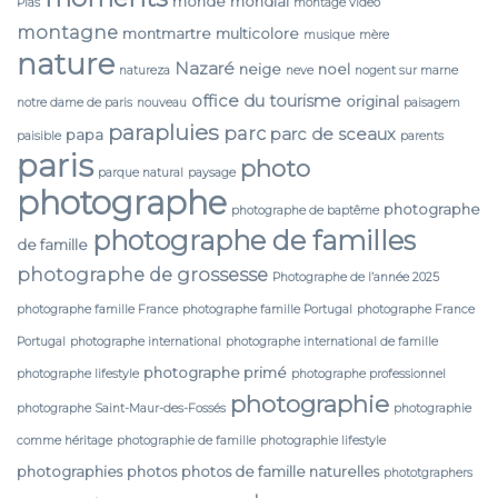
monde
mondial
Pias
montage video
montagne
montmartre
multicolore
musique
mère
nature
Nazaré
neige
noel
natureza
neve
nogent sur marne
office du tourisme
original
notre dame de paris
nouveau
paisagem
parapluies
parc
parc de sceaux
papa
paisible
parents
paris
photo
parque natural
paysage
photographe
photographe
photographe de baptême
photographe de familles
de famille
photographe de grossesse
Photographe de l’année 2025
photographe famille France
photographe famille Portugal
photographe France
Portugal
photographe international
photographe international de famille
photographe primé
photographe lifestyle
photographe professionnel
photographie
photographe Saint-Maur-des-Fossés
photographie
comme héritage
photographie de famille
photographie lifestyle
photographies
photos
photos de famille naturelles
phototgraphers