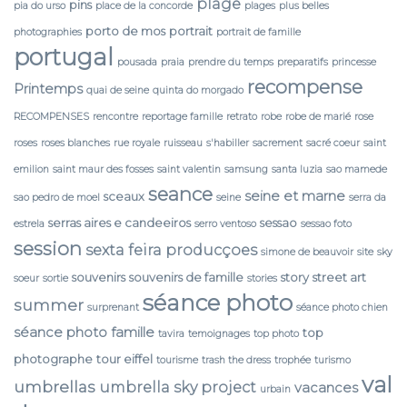
plage
pins
pia do urso
place de la concorde
plages
plus belles
porto de mos
portrait
photographies
portrait de famille
portugal
pousada
praia
prendre du temps
preparatifs
princesse
recompense
Printemps
quai de seine
quinta do morgado
RECOMPENSES
rencontre
reportage famille
retrato
robe
robe de marié
rose
roses
roses blanches
rue royale
ruisseau
s'habiller
sacrement
sacré coeur
saint
emilion
saint maur des fosses
saint valentin
samsung
santa luzia
sao mamede
seance
seine et marne
sceaux
sao pedro de moel
seine
serra da
serras aires e candeeiros
sessao
estrela
serro ventoso
sessao foto
session
sexta feira producçoes
simone de beauvoir
site
sky
souvenirs
souvenirs de famille
story
street art
soeur
sortie
stories
séance photo
summer
surprenant
séance photo chien
séance photo famille
top
tavira
temoignages
top photo
photographe
tour eiffel
tourisme
trash the dress
trophée
turismo
val
umbrellas
umbrella sky project
vacances
urbain