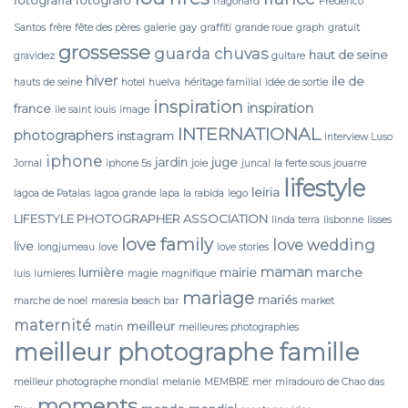
fragonard
Frederico
Santos
frère
fête des pères
galerie
gay
graffiti
grande roue
graph
gratuit
grossesse
guarda chuvas
haut de seine
gravidez
guitare
hiver
ile de
hauts de seine
hotel
huelva
héritage familial
idée de sortie
inspiration
inspiration
france
ile saint louis
image
INTERNATIONAL
photographers
instagram
interview Luso
iphone
jardin
juge
Jornal
iphone 5s
joie
juncal
la ferte sous jouarre
lifestyle
leiria
lagoa de Pataias
lagoa grande
lapa
la rabida
lego
LIFESTYLE PHOTOGRAPHER ASSOCIATION
linda terra
lisbonne
lisses
love family
love wedding
live
longjumeau
love
love stories
maman
lumière
mairie
marche
luis
lumieres
magie
magnifique
mariage
mariés
marche de noel
maresia beach bar
market
maternité
meilleur
matin
meilleures photographies
meilleur photographe famille
meilleur photographe mondial
melanie
MEMBRE
mer
miradouro de Chao das
moments