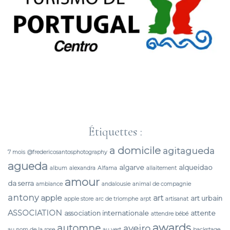
Étiquettes :
a domicile
agitagueda
7 mois
@fredericosantosphotography
agueda
algarve
alqueidao
album
alexandra
Alfama
allaitement
amour
da serra
ambiance
andalousie
animal de compagnie
antony
apple
art
art urbain
apple store
arc de triomphe
arpt
artisanat
ASSOCIATION
association internationale
attente
attendre bébé
awards
automne
aveiro
au nom de la rose
au vert
backstage