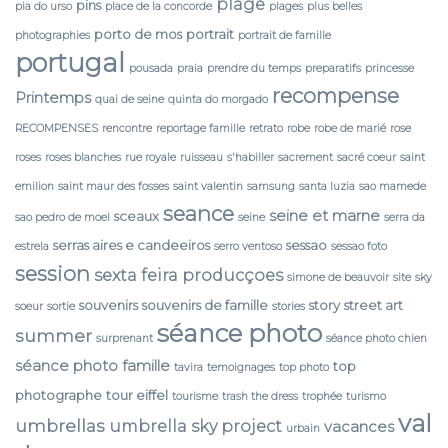
plage
pins
pia do urso
place de la concorde
plages
plus belles
porto de mos
portrait
photographies
portrait de famille
portugal
pousada
praia
prendre du temps
preparatifs
princesse
recompense
Printemps
quai de seine
quinta do morgado
RECOMPENSES
rencontre
reportage famille
retrato
robe
robe de marié
rose
roses
roses blanches
rue royale
ruisseau
s'habiller
sacrement
sacré coeur
saint
emilion
saint maur des fosses
saint valentin
samsung
santa luzia
sao mamede
seance
seine et marne
sceaux
sao pedro de moel
seine
serra da
serras aires e candeeiros
sessao
estrela
serro ventoso
sessao foto
session
sexta feira producçoes
simone de beauvoir
site
sky
souvenirs
souvenirs de famille
story
street art
soeur
sortie
stories
séance photo
summer
surprenant
séance photo chien
séance photo famille
top
tavira
temoignages
top photo
photographe
tour eiffel
tourisme
trash the dress
trophée
turismo
val
umbrellas
umbrella sky project
vacances
urbain