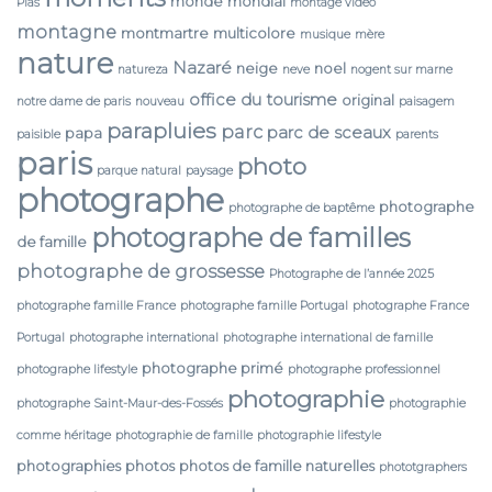
monde
mondial
Pias
montage video
montagne
montmartre
multicolore
musique
mère
nature
Nazaré
neige
noel
natureza
neve
nogent sur marne
office du tourisme
original
notre dame de paris
nouveau
paisagem
parapluies
parc
parc de sceaux
papa
paisible
parents
paris
photo
parque natural
paysage
photographe
photographe
photographe de baptême
photographe de familles
de famille
photographe de grossesse
Photographe de l’année 2025
photographe famille France
photographe famille Portugal
photographe France
Portugal
photographe international
photographe international de famille
photographe primé
photographe lifestyle
photographe professionnel
photographie
photographe Saint-Maur-des-Fossés
photographie
comme héritage
photographie de famille
photographie lifestyle
photographies
photos
photos de famille naturelles
phototgraphers