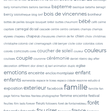
bapteme
baily romainvilliers
ballons
banlieue
basilique
batalha
benagil
bois de vincennes
bercy
bonheur
bibliotheque
blog
bnf
bébé
bottes de pailles
bougie
bouquet
brésil
buttes chaumont
café
calme
carregal do sal
capitale
cascade
centre
centro
cerisiers
champs
champs
chapeus
chien
elysees
chapeau
chaussures
chemin de fer
choix
christmas
christophe colomb
ciel
cinemagraph
cité berryer
civile
color
coloridos
colors
couleurs
coucher de soleil
concours
colorés
cores
couleur
couple
cérémonie
coulisses
couronne
daniel ribeiro
day after
eglise
decoration
différent
dior
direct
dj karl animation
duplo
emotions
enfant
enceinte
enclos montplaisir
enfants
esmeralda
espace le liceas
espaco cidade
essonne
estudio d
famille
exterieur
exposition
facebook
famillle
fan
femme enceinte
festival
page
fatima
fearless
fearless photographer
forêt
fleurs
feuilles
film lasts forever
followers
foret de fontainebleau
fou rires
france
fotografia
fotografo