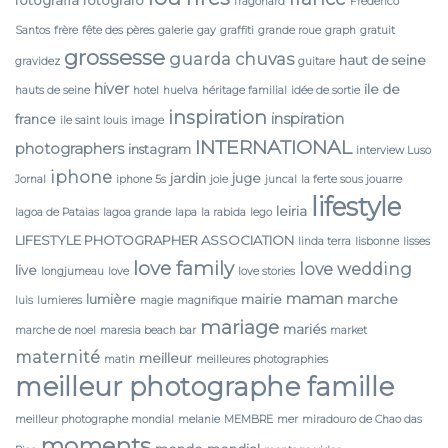
fragonard
Frederico
Santos
frère
fête des pères
galerie
gay
graffiti
grande roue
graph
gratuit
grossesse
guarda chuvas
haut de seine
gravidez
guitare
hiver
ile de
hauts de seine
hotel
huelva
héritage familial
idée de sortie
inspiration
inspiration
france
ile saint louis
image
INTERNATIONAL
photographers
instagram
interview Luso
iphone
jardin
juge
Jornal
iphone 5s
joie
juncal
la ferte sous jouarre
lifestyle
leiria
lagoa de Pataias
lagoa grande
lapa
la rabida
lego
LIFESTYLE PHOTOGRAPHER ASSOCIATION
linda terra
lisbonne
lisses
love family
love wedding
live
longjumeau
love
love stories
maman
lumière
mairie
marche
luis
lumieres
magie
magnifique
mariage
mariés
marche de noel
maresia beach bar
market
maternité
meilleur
matin
meilleures photographies
meilleur photographe famille
meilleur photographe mondial
melanie
MEMBRE
mer
miradouro de Chao das
moments