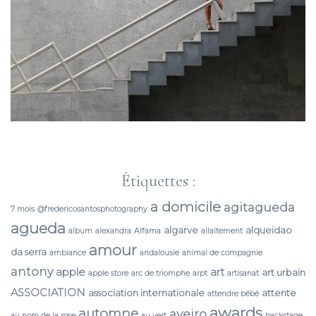
Étiquettes :
a domicile
agitagueda
7 mois
@fredericosantosphotography
agueda
algarve
alqueidao
album
alexandra
Alfama
allaitement
amour
da serra
ambiance
andalousie
animal de compagnie
antony
apple
art
art urbain
apple store
arc de triomphe
arpt
artisanat
ASSOCIATION
association internationale
attente
attendre bébé
awards
automne
aveiro
au nom de la rose
au vert
backstage