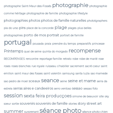
photographie
photographe Saint-Maur-des-Fossés
photographie
comme héritage
photographie de famille
photographie lifestyle
photographies
photos
photos de famille naturelles
phototgraphers
plage
pins
pia do urso
place de la concorde
plages
plus belles
porto de mos
portrait
photographies
portrait de famille
portugal
pousada
praia
prendre du temps
preparatifs
princesse
recompense
Printemps
quai de seine
quinta do morgado
RECOMPENSES
rencontre
reportage famille
retrato
robe
robe de marié
rose
roses
roses blanches
rue royale
ruisseau
s'habiller
sacrement
sacré coeur
saint
emilion
saint maur des fosses
saint valentin
samsung
santa luzia
sao mamede
seance
seine et marne
sceaux
sao pedro de moel
seine
serra da
serras aires e candeeiros
sessao
estrela
serro ventoso
sessao foto
session
sexta feira producçoes
simone de beauvoir
site
sky
souvenirs
souvenirs de famille
story
street art
soeur
sortie
stories
séance photo
summer
surprenant
séance photo chien