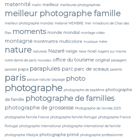
maternité
meilleur
matin
meilleures photographies
meilleur photographe famille
meilleur photographe mondial
melanie
MEMBRE
mer
miradouro de Chao das
moments
monde
mondial
Pias
montage video
montagne
montmartre
multicolore
musique
mère
nature
Nazaré
neige
noel
natureza
neve
nogent sur marne
office du tourisme
original
notre dame de paris
nouveau
paisagem
parapluies
parc
parc de sceaux
papa
paisible
parents
paris
photo
parque natural
paysage
photographe
photographe
photographe de baptême
photographe de familles
de famille
photographe de grossesse
Photographe de l’année 2025
photographe famille France
photographe famille Portugal
photographe France
Portugal
photographe international
photographe international de famille
photographe primé
photographe lifestyle
photographe professionnel