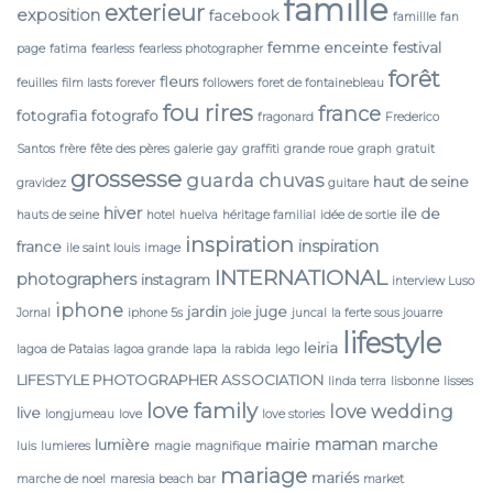
famille
exterieur
exposition
facebook
famillle
fan
femme enceinte
festival
page
fatima
fearless
fearless photographer
forêt
fleurs
feuilles
film lasts forever
followers
foret de fontainebleau
fou rires
france
fotografia
fotografo
fragonard
Frederico
Santos
frère
fête des pères
galerie
gay
graffiti
grande roue
graph
gratuit
grossesse
guarda chuvas
haut de seine
gravidez
guitare
hiver
ile de
hauts de seine
hotel
huelva
héritage familial
idée de sortie
inspiration
inspiration
france
ile saint louis
image
INTERNATIONAL
photographers
instagram
interview Luso
iphone
jardin
juge
Jornal
iphone 5s
joie
juncal
la ferte sous jouarre
lifestyle
leiria
lagoa de Pataias
lagoa grande
lapa
la rabida
lego
LIFESTYLE PHOTOGRAPHER ASSOCIATION
linda terra
lisbonne
lisses
love family
love wedding
live
longjumeau
love
love stories
maman
lumière
mairie
marche
luis
lumieres
magie
magnifique
mariage
mariés
marche de noel
maresia beach bar
market