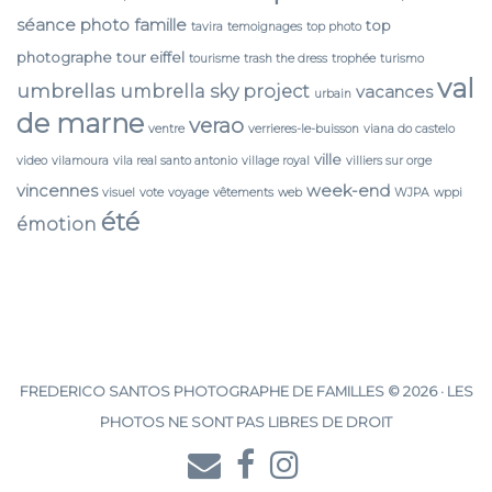
séance photo famille
top
tavira
temoignages
top photo
photographe
tour eiffel
tourisme
trash the dress
trophée
turismo
val
umbrellas
umbrella sky project
vacances
urbain
de marne
verao
ventre
verrieres-le-buisson
viana do castelo
ville
video
vilamoura
vila real santo antonio
village royal
villiers sur orge
vincennes
week-end
visuel
vote
voyage
vêtements
web
WJPA
wppi
été
émotion
FREDERICO SANTOS PHOTOGRAPHE DE FAMILLES © 2026 · LES
PHOTOS NE SONT PAS LIBRES DE DROIT