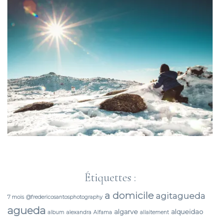
Étiquettes :
a domicile
agitagueda
7 mois
@fredericosantosphotography
agueda
algarve
alqueidao
album
alexandra
Alfama
allaitement