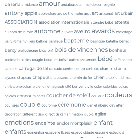
amour
da serra
ambiance
andalousie
animal de compagnie
antony
apple
art
art urbain
apple store
arc de triomphe
arpt
artisanat
ASSOCIATION
association internationale
attente
attendre bébé
awards
automne
aveiro
au nom de la rose
au vert
backstage
bapteme
baily romainvilliers
ballons
banlieue
basilique
batalha
benagil
bois de vincennes
bercy
bonheur
bibliotheque
blog
bnf
bébé
bottes de pailles
bougie
bouquet
brésil
buttes chaumont
café
calme
carregal do sal
capitale
cascade
centre
centro
cerisiers
champs
champs
chapeus
chien
elysees
chapeau
chaussures
chemin de fer
choix
christmas
christophe colomb
ciel
cinemagraph
cité berryer
civile
color
coloridos
colors
couleurs
coucher de soleil
concours
colorés
cores
couleur
couple
cérémonie
coulisses
couronne
daniel ribeiro
day after
eglise
decoration
différent
dior
direct
dj karl animation
duplo
emotions
enfant
enceinte
enclos montplaisir
enfants
esmeralda
espace le liceas
espaco cidade
essonne
estudio d