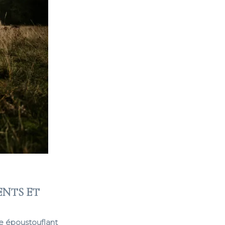
ENTS ET
ge époustouflant