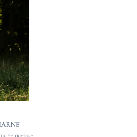
 MARNE
roulée quelque