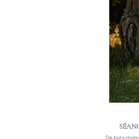
SÉANC
De bons momen