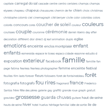
carregal do sal
capitale
cascade
centre
centro
cerisiers
champs
champs
chapeus
chien
elysees
chapeau
chaussures
chemin de fer
choix
christmas
christophe colomb
ciel
cinemagraph
cité berryer
civile
color
coloridos
colors
couleurs
coucher de soleil
concours
colorés
cores
couleur
couple
cérémonie
coulisses
couronne
daniel ribeiro
day after
eglise
decoration
différent
dior
direct
dj karl animation
duplo
emotions
enfant
enceinte
enclos montplaisir
enfants
esmeralda
espace le liceas
espaco cidade
essonne
estudio d
famille
exterieur
exposition
facebook
famillle
fan
femme enceinte
festival
page
fatima
fearless
fearless photographer
forêt
fleurs
feuilles
film lasts forever
followers
foret de fontainebleau
fou rires
france
fotografia
fotografo
fragonard
Frederico
Santos
frère
fête des pères
galerie
gay
graffiti
grande roue
graph
gratuit
grossesse
guarda chuvas
haut de seine
gravidez
guitare
hiver
ile de
hauts de seine
hotel
huelva
héritage familial
idée de sortie