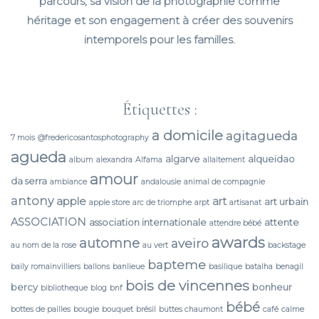
parcours, sa vision de la photographie comme
héritage et son engagement à créer des souvenirs
intemporels pour les familles.
Étiquettes :
a domicile
agitagueda
7 mois
@fredericosantosphotography
agueda
algarve
alqueidao
album
alexandra
Alfama
allaitement
amour
da serra
ambiance
andalousie
animal de compagnie
antony
apple
art
art urbain
apple store
arc de triomphe
arpt
artisanat
ASSOCIATION
association internationale
attente
attendre bébé
awards
automne
aveiro
au nom de la rose
au vert
backstage
bapteme
baily romainvilliers
ballons
banlieue
basilique
batalha
benagil
bois de vincennes
bercy
bonheur
bibliotheque
blog
bnf
bébé
bottes de pailles
bougie
bouquet
brésil
buttes chaumont
café
calme