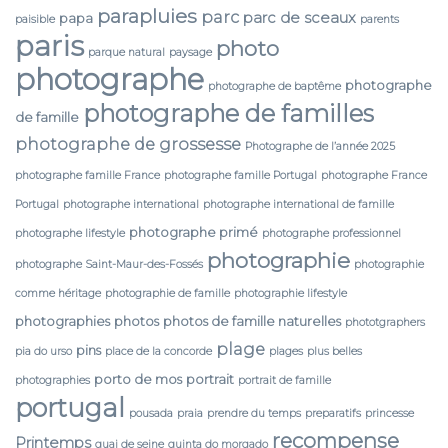
parapluies
parc
parc de sceaux
papa
paisible
parents
paris
photo
parque natural
paysage
photographe
photographe
photographe de baptême
photographe de familles
de famille
photographe de grossesse
Photographe de l’année 2025
photographe famille France
photographe famille Portugal
photographe France
Portugal
photographe international
photographe international de famille
photographe primé
photographe lifestyle
photographe professionnel
photographie
photographe Saint-Maur-des-Fossés
photographie
comme héritage
photographie de famille
photographie lifestyle
photographies
photos
photos de famille naturelles
phototgraphers
plage
pins
pia do urso
place de la concorde
plages
plus belles
porto de mos
portrait
photographies
portrait de famille
portugal
pousada
praia
prendre du temps
preparatifs
princesse
recompense
Printemps
quai de seine
quinta do morgado