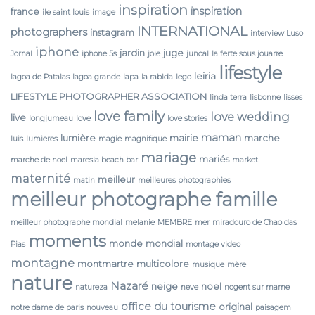
inspiration
inspiration
france
ile saint louis
image
INTERNATIONAL
photographers
instagram
interview Luso
iphone
jardin
juge
Jornal
iphone 5s
joie
juncal
la ferte sous jouarre
lifestyle
leiria
lagoa de Pataias
lagoa grande
lapa
la rabida
lego
LIFESTYLE PHOTOGRAPHER ASSOCIATION
linda terra
lisbonne
lisses
love family
love wedding
live
longjumeau
love
love stories
maman
lumière
mairie
marche
luis
lumieres
magie
magnifique
mariage
mariés
marche de noel
maresia beach bar
market
maternité
meilleur
matin
meilleures photographies
meilleur photographe famille
meilleur photographe mondial
melanie
MEMBRE
mer
miradouro de Chao das
moments
monde
mondial
Pias
montage video
montagne
montmartre
multicolore
musique
mère
nature
Nazaré
neige
noel
natureza
neve
nogent sur marne
office du tourisme
original
notre dame de paris
nouveau
paisagem