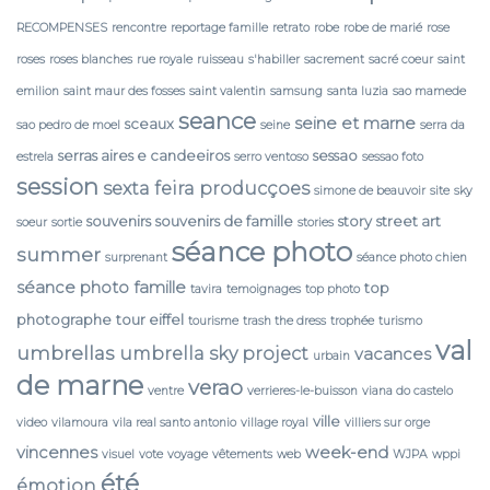
RECOMPENSES
rencontre
reportage famille
retrato
robe
robe de marié
rose
roses
roses blanches
rue royale
ruisseau
s'habiller
sacrement
sacré coeur
saint
emilion
saint maur des fosses
saint valentin
samsung
santa luzia
sao mamede
seance
seine et marne
sceaux
sao pedro de moel
seine
serra da
serras aires e candeeiros
sessao
estrela
serro ventoso
sessao foto
session
sexta feira producçoes
simone de beauvoir
site
sky
souvenirs
souvenirs de famille
story
street art
soeur
sortie
stories
séance photo
summer
surprenant
séance photo chien
séance photo famille
top
tavira
temoignages
top photo
photographe
tour eiffel
tourisme
trash the dress
trophée
turismo
val
umbrellas
umbrella sky project
vacances
urbain
de marne
verao
ventre
verrieres-le-buisson
viana do castelo
ville
video
vilamoura
vila real santo antonio
village royal
villiers sur orge
vincennes
week-end
visuel
vote
voyage
vêtements
web
WJPA
wppi
été
émotion