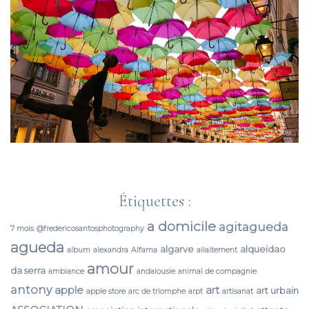
Étiquettes :
a domicile
agitagueda
7 mois
@fredericosantosphotography
agueda
algarve
alqueidao
album
alexandra
Alfama
allaitement
amour
da serra
ambiance
andalousie
animal de compagnie
antony
apple
art
art urbain
apple store
arc de triomphe
arpt
artisanat