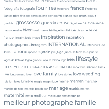
forêt
fleurs
feuilles
film lasts forever
followers
foret de fontainebleau
fou rires
france
fotografia
fotografo
fragonard
Frederico
Santos
frère
fête des pères
galerie
gay
graffiti
grande roue
graph
gratuit
grossesse
guarda chuvas
haut de seine
gravidez
guitare
hiver
ile de
hauts de seine
hotel
huelva
héritage familial
idée de sortie
inspiration
inspiration
france
ile saint louis
image
INTERNATIONAL
photographers
instagram
interview Luso
iphone
jardin
juge
Jornal
iphone 5s
joie
juncal
la ferte sous jouarre
lifestyle
leiria
lagoa de Pataias
lagoa grande
lapa
la rabida
lego
LIFESTYLE PHOTOGRAPHER ASSOCIATION
linda terra
lisbonne
lisses
love family
love wedding
live
longjumeau
love
love stories
maman
lumière
mairie
marche
luis
lumieres
magie
magnifique
mariage
mariés
marche de noel
maresia beach bar
market
maternité
meilleur
matin
meilleures photographies
meilleur photographe famille