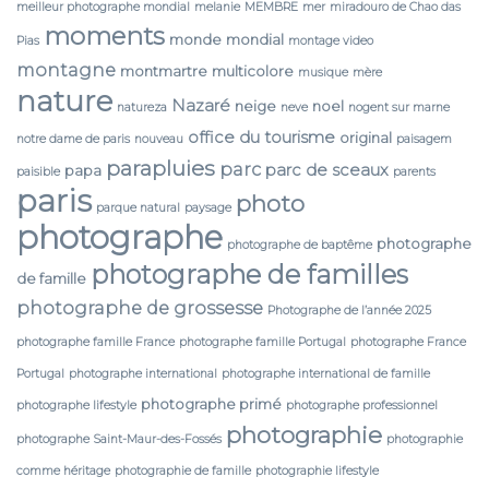
meilleur photographe mondial
melanie
MEMBRE
mer
miradouro de Chao das
moments
monde
mondial
Pias
montage video
montagne
montmartre
multicolore
musique
mère
nature
Nazaré
neige
noel
natureza
neve
nogent sur marne
office du tourisme
original
notre dame de paris
nouveau
paisagem
parapluies
parc
parc de sceaux
papa
paisible
parents
paris
photo
parque natural
paysage
photographe
photographe
photographe de baptême
photographe de familles
de famille
photographe de grossesse
Photographe de l’année 2025
photographe famille France
photographe famille Portugal
photographe France
Portugal
photographe international
photographe international de famille
photographe primé
photographe lifestyle
photographe professionnel
photographie
photographe Saint-Maur-des-Fossés
photographie
comme héritage
photographie de famille
photographie lifestyle