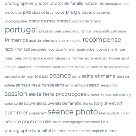
photographies
photos
photos de famille naturelles
phototgraphers
plage
pins
pia do urso
place de la concorde
plages
plus belles
porto de mos
portrait
photographies
portrait de famille
portugal
pousada
praia
prendre du temps
preparatifs
princesse
recompense
Printemps
quai de seine
quinta do morgado
RECOMPENSES
rencontre
reportage famille
retrato
robe
robe de marié
rose
roses
roses blanches
rue royale
ruisseau
s'habiller
sacrement
sacré coeur
saint
emilion
saint maur des fosses
saint valentin
samsung
santa luzia
sao mamede
seance
seine et marne
sceaux
sao pedro de moel
seine
serra da
serras aires e candeeiros
sessao
estrela
serro ventoso
sessao foto
session
sexta feira producçoes
simone de beauvoir
site
sky
souvenirs
souvenirs de famille
story
street art
soeur
sortie
stories
séance photo
summer
surprenant
séance photo chien
séance photo famille
top
tavira
temoignages
top photo
photographe
tour eiffel
tourisme
trash the dress
trophée
turismo