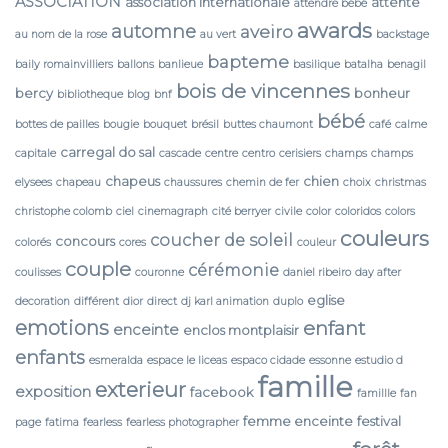
ASSOCIATION
association internationale
attente
attendre bébé
awards
automne
aveiro
au nom de la rose
au vert
backstage
bapteme
baily romainvilliers
ballons
banlieue
basilique
batalha
benagil
bois de vincennes
bercy
bonheur
bibliotheque
blog
bnf
bébé
bottes de pailles
bougie
bouquet
brésil
buttes chaumont
café
calme
carregal do sal
capitale
cascade
centre
centro
cerisiers
champs
champs
chapeus
chien
elysees
chapeau
chaussures
chemin de fer
choix
christmas
christophe colomb
ciel
cinemagraph
cité berryer
civile
color
coloridos
colors
couleurs
coucher de soleil
concours
colorés
cores
couleur
couple
cérémonie
coulisses
couronne
daniel ribeiro
day after
eglise
decoration
différent
dior
direct
dj karl animation
duplo
emotions
enfant
enceinte
enclos montplaisir
enfants
esmeralda
espace le liceas
espaco cidade
essonne
estudio d
famille
exterieur
exposition
facebook
famillle
fan
femme enceinte
festival
page
fatima
fearless
fearless photographer