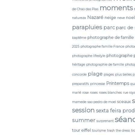
moments
de Chao das Pias
Nazaré
neige
noel
natureza
neve
parapluies
parc
parc de
photographe de famille
baptême
2025
photographe famille France
photo
photographe 
photographe lifestyle
héritage
photographie de famille
photog
plage
concorde
plages
plus belles 
Printemps
preparatifs
princesse
qua
marié
rose
roses
roses blanches
rue roy
sceaux
mamede
sao pedro de moel
session
sexta feira pro
séan
summer
surprenant
tour eiffel
tourisme
trash the dress
tr