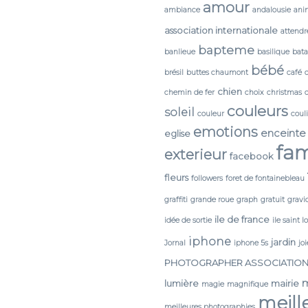
amour
ambiance
andalousie
ani
association internationale
attendr
bapteme
banlieue
basilique
bata
bébé
brésil
buttes chaumont
café
chien
chemin de fer
choix
christmas
couleurs
soleil
couleur
coul
emotions
enceinte
eglise
fam
exterieur
facebook
fleurs
followers
foret de fontainebleau
graffiti
grande roue
graph
gratuit
gravi
ile de france
idée de sortie
ile saint l
iphone
jardin
Jornal
iphone 5s
joi
PHOTOGRAPHER ASSOCIATIO
lumière
mairie
magie
magnifique
meill
meilleures photographies