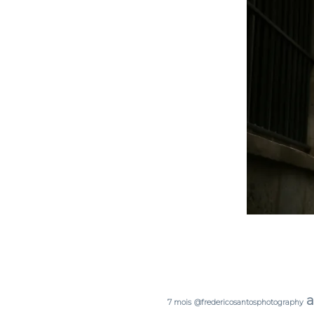
a
7 mois
@fredericosantosphotography