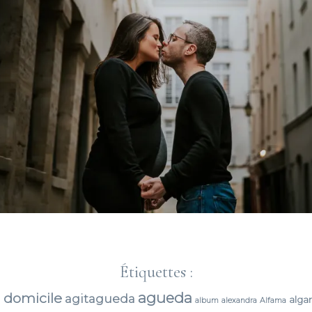
Étiquettes :
agueda
 domicile
agitagueda
alga
album
alexandra
Alfama