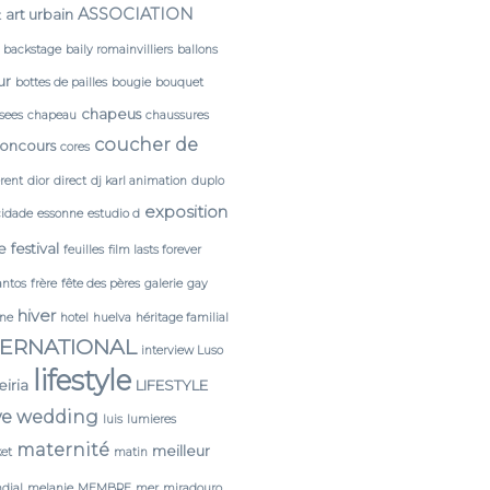
ASSOCIATION
art urbain
t
backstage
baily romainvilliers
ballons
ur
bottes de pailles
bougie
bouquet
chapeus
sees
chapeau
chaussures
coucher de
oncours
cores
érent
dior
direct
dj karl animation
duplo
exposition
cidade
essonne
estudio d
e
festival
feuilles
film lasts forever
antos
frère
fête des pères
galerie
gay
hiver
ine
hotel
huelva
héritage familial
TERNATIONAL
interview Luso
lifestyle
leiria
LIFESTYLE
ve wedding
luis
lumieres
maternité
meilleur
et
matin
dial
melanie
MEMBRE
mer
miradouro