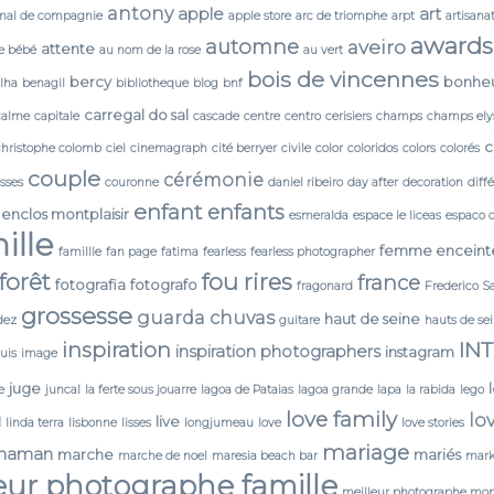
antony
apple
art
mal de compagnie
apple store
arc de triomphe
arpt
artisana
awards
automne
aveiro
attente
e bébé
au nom de la rose
au vert
bois de vincennes
bercy
bonhe
lha
benagil
bibliotheque
blog
bnf
carregal do sal
calme
capitale
cascade
centre
centro
cerisiers
champs
champs ely
c
christophe colomb
ciel
cinemagraph
cité berryer
civile
color
coloridos
colors
colorés
couple
cérémonie
isses
couronne
daniel ribeiro
day after
decoration
diff
enfant
enfants
enclos montplaisir
esmeralda
espace le liceas
espaco 
ille
femme enceint
famillle
fan page
fatima
fearless
fearless photographer
forêt
fou rires
france
fotografia
fotografo
fragonard
Frederico S
grossesse
guarda chuvas
haut de seine
dez
guitare
hauts de se
IN
inspiration
inspiration photographers
instagram
ouis
image
juge
e
juncal
la ferte sous jouarre
lagoa de Pataias
lagoa grande
lapa
la rabida
lego
love family
lo
N
live
linda terra
lisbonne
lisses
longjumeau
love
love stories
mariage
maman
marche
mariés
marche de noel
maresia beach bar
mark
eur photographe famille
meilleur photographe mon