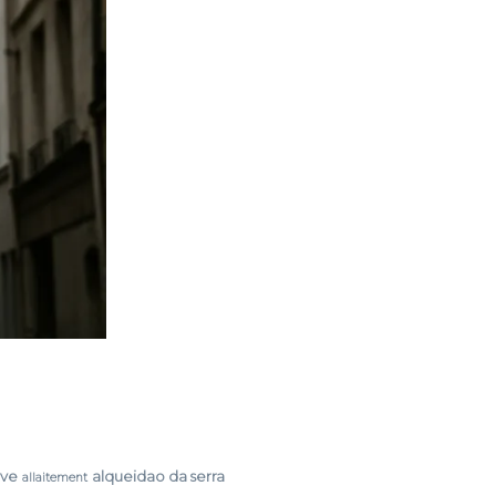
rve
alqueidao da serra
allaitement