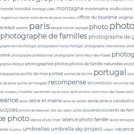
montagne
monde
mondial
montmartre
multicolore
montage video
office du tourisme
original
nogent sur marne
notre dame de paris
nouveau
phot
paris
photo
 sceaux
parents
parque natural
paysage
photographe de familles
photographe de g
graphe famille Portugal
photographe France Portugal
photographe international
phot
photog
primé
photographe professionnel
photographe Saint-Maur-des-Fossés
photographies
photos
photos de famille naturelles
raphie lifestyle
photo
portugal
porto de mos
portrait
photographies
portrait de famille
pou
recompense
i de seine
quinta do morgado
RECOMPENSES
rencontre
re
ale
ruisseau
s'habiller
sacrement
sacré coeur
saint emilion
saint maur des fosses
saint
seance
seine et marne
serras aires e candeeiro
seine
serra da estrela
ducçoes
souvenirs
souvenirs de fami
simone de beauvoir
site
sky
soeur
sortie
ce photo
séance photo famille
séance photo chien
tavira
temoign
umbrellas
umbrella sky project
vacance
ophée
turismo
urbain