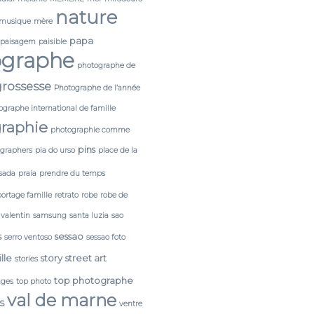
nature
musique
mère
papa
paisagem
paisible
ographe
photographe de
rossesse
Photographe de l’année
ographe international de famille
raphie
photographie comme
pins
tgraphers
pia do urso
place de la
sada
praia
prendre du temps
portage famille
retrato
robe
robe de
 valentin
samsung
santa luzia
sao
s
sessao
serro ventoso
sessao foto
lle
story
street art
stories
top photographe
ages
top photo
val de marne
s
ventre