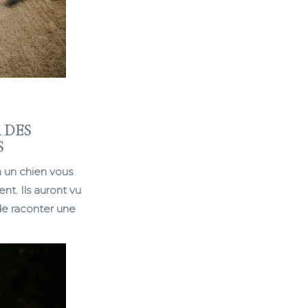
 DES
S
n un chien vous
t. Ils auront vu
de raconter une