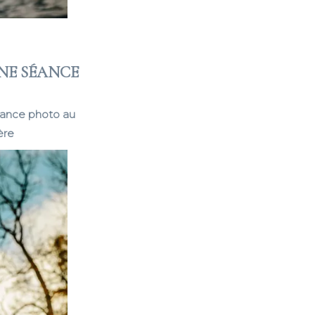
NE SÉANCE
éance photo au
ère