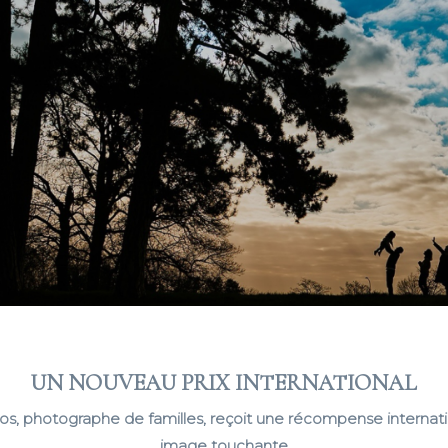
UN NOUVEAU PRIX INTERNATIONAL
os, photographe de familles, reçoit une récompense internat
image touchante