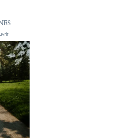
NES
vrir