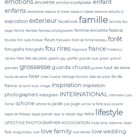
emotions
enfant
enceinte
enclos montplaisir
enfants
esmeralda
espace le liceas
espaco cidade
essonne
estudio d
famille
exterieur
exposition
facebook
famillle
fan
femme enceinte
festival
page
fatima
fearless
fearless photographer
forêt
fleurs
feuilles
film lasts forever
followers
foret de fontainebleau
fou rires
france
fotografia
fotografo
fragonard
Frederico
Santos
frère
fête des pères
galerie
gay
graffiti
grande roue
graph
gratuit
grossesse
guarda chuvas
haut de seine
gravidez
guitare
hiver
ile de
hauts de seine
hotel
huelva
héritage familial
idée de sortie
inspiration
inspiration
france
ile saint louis
image
INTERNATIONAL
photographers
instagram
interview Luso
iphone
jardin
juge
Jornal
iphone 5s
joie
juncal
la ferte sous jouarre
lifestyle
leiria
lagoa de Pataias
lagoa grande
lapa
la rabida
lego
LIFESTYLE PHOTOGRAPHER ASSOCIATION
linda terra
lisbonne
lisses
love family
love wedding
live
longjumeau
love
love stories