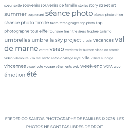
souvenirs
souvenirs de famille
story
street art
soeur
sortie
stories
séance photo
summer
surprenant
séance photo chien
séance photo famille
top
tavira
temoignages
top photo
photographe
tour eiffel
tourisme
trash the dress
trophée
turismo
val
umbrellas
umbrella sky project
vacances
urbain
de marne
verao
ventre
verrieres-le-buisson
viana do castelo
ville
video
vilamoura
vila real santo antonio
village royal
villiers sur orge
vincennes
week-end
visuel
vote
voyage
vêtements
web
WJPA
wppi
été
émotion
FREDERICO SANTOS PHOTOGRAPHE DE FAMILLES © 2026 · LES
PHOTOS NE SONT PAS LIBRES DE DROIT