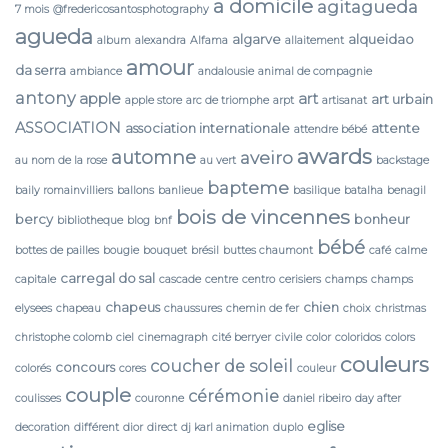
a domicile
agitagueda
7 mois
@fredericosantosphotography
agueda
algarve
alqueidao
album
alexandra
Alfama
allaitement
amour
da serra
ambiance
andalousie
animal de compagnie
antony
apple
art
art urbain
apple store
arc de triomphe
arpt
artisanat
ASSOCIATION
association internationale
attente
attendre bébé
awards
automne
aveiro
au nom de la rose
au vert
backstage
bapteme
baily romainvilliers
ballons
banlieue
basilique
batalha
benagil
bois de vincennes
bercy
bonheur
bibliotheque
blog
bnf
bébé
bottes de pailles
bougie
bouquet
brésil
buttes chaumont
café
calme
carregal do sal
capitale
cascade
centre
centro
cerisiers
champs
champs
chapeus
chien
elysees
chapeau
chaussures
chemin de fer
choix
christmas
christophe colomb
ciel
cinemagraph
cité berryer
civile
color
coloridos
colors
couleurs
coucher de soleil
concours
colorés
cores
couleur
couple
cérémonie
coulisses
couronne
daniel ribeiro
day after
eglise
decoration
différent
dior
direct
dj karl animation
duplo