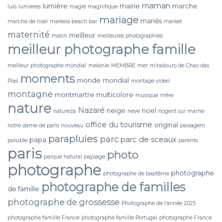
maman
lumière
mairie
marche
luis
lumieres
magie
magnifique
mariage
mariés
marche de noel
maresia beach bar
market
maternité
meilleur
matin
meilleures photographies
meilleur photographe famille
meilleur photographe mondial
melanie
MEMBRE
mer
miradouro de Chao das
moments
monde
mondial
Pias
montage video
montagne
montmartre
multicolore
musique
mère
nature
Nazaré
neige
noel
natureza
neve
nogent sur marne
office du tourisme
original
notre dame de paris
nouveau
paisagem
parapluies
parc
parc de sceaux
papa
paisible
parents
paris
photo
parque natural
paysage
photographe
photographe
photographe de baptême
photographe de familles
de famille
photographe de grossesse
Photographe de l’année 2025
photographe famille France
photographe famille Portugal
photographe France