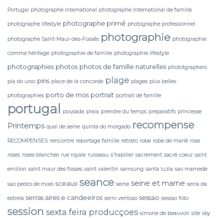
Portugal
photographe international
photographe international de famille
photographe primé
photographe lifestyle
photographe professionnel
photographie
photographe Saint-Maur-des-Fossés
photographie
comme héritage
photographie de famille
photographie lifestyle
photographies
photos
photos de famille naturelles
phototgraphers
plage
pins
pia do urso
place de la concorde
plages
plus belles
porto de mos
portrait
photographies
portrait de famille
portugal
pousada
praia
prendre du temps
preparatifs
princesse
recompense
Printemps
quai de seine
quinta do morgado
RECOMPENSES
rencontre
reportage famille
retrato
robe
robe de marié
rose
roses
roses blanches
rue royale
ruisseau
s'habiller
sacrement
sacré coeur
saint
emilion
saint maur des fosses
saint valentin
samsung
santa luzia
sao mamede
seance
seine et marne
sceaux
sao pedro de moel
seine
serra da
serras aires e candeeiros
sessao
estrela
serro ventoso
sessao foto
session
sexta feira producçoes
simone de beauvoir
site
sky