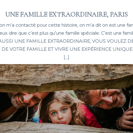
UNE FAMILLE EXTRAORDINAIRE, PARIS
on m’a contacté pour cette histoire, on m’a dit on est une fami
ux dire que c’est plus qu’une famille spéciale. C’est une famil
 AUSSI UNE FAMILLE EXTRAORDINAIRE, VOUS VOULEZ D
 DE VOTRE FAMILLE ET VIVRE UNE EXPÉRIENCE UNIQUE 
[…]