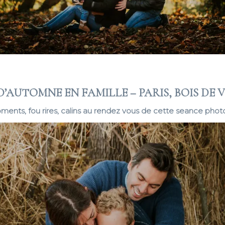
D’AUTOMNE EN FAMILLE – PARIS, BOIS DE 
ents, fou rires, calins au rendez vous de cette seance pho