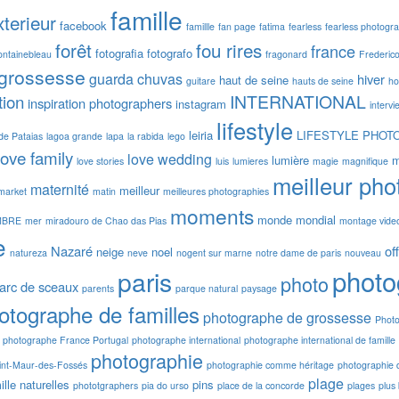
famille
xterieur
facebook
famillle
fan page
fatima
fearless
fearless photogr
forêt
fou rires
france
fotografia
fotografo
fontainebleau
fragonard
Frederic
grossesse
guarda chuvas
hiver
haut de seine
guitare
hauts de seine
ho
tion
INTERNATIONAL
inspiration photographers
instagram
interv
lifestyle
leiria
LIFESTYLE PHOT
de Pataias
lagoa grande
lapa
la rabida
lego
love family
love wedding
lumière
m
love stories
luis
lumieres
magie
magnifique
meilleur pho
maternité
meilleur
market
matin
meilleures photographies
moments
monde
mondial
MBRE
mer
miradouro de Chao das Pias
montage vide
e
Nazaré
of
neige
noel
natureza
neve
nogent sur marne
notre dame de paris
nouveau
photo
paris
photo
arc de sceaux
parents
parque natural
paysage
otographe de familles
photographe de grossesse
Photo
photographe France Portugal
photographe international
photographe international de famille
photographie
int-Maur-des-Fossés
photographie comme héritage
photographie d
plage
lle naturelles
pins
phototgraphers
pia do urso
place de la concorde
plages
plus