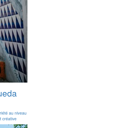
gueda
riété au niveau
t créative