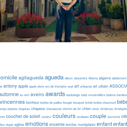
agueda
domicile
agitagueda
algarve
album
alexandra
Alfama
allaitement
antony
apple
art
ASSOCI
art urbain
ie
apple store
arc de triomphe
arpt
artisanat
awards
automne
aveiro
au vert
backstage
baily romainvilliers
ballons
banlieu
 vincennes
béb
bonheur
bottes de pailles
bougie
bouquet
brésil
buttes chaumont
chapeus
chien
amps elysees
chapeau
chaussures
chemin de fer
choix
christmas
christoph
couleurs
couple
coucher de soleil
cé
ores
couleur
coulisses
couronne
emotions
enfant
enfan
enceinte
eglise
enclos montplaisir
tion
duplo