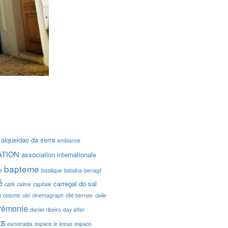
alqueidao da serra
ambiance
ATION
association internationale
bapteme
e
basilique
batalha
benagil
é
carregal do sal
café
calme
capitale
e colomb
ciel
cinemagraph
cité berryer
civile
rémonie
daniel ribeiro
day after
ts
esmeralda
espace le liceas
espaco