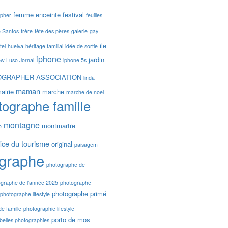
femme enceinte
festival
apher
feuilles
o Santos
frère
fête des pères
galerie
gay
ile
tel
huelva
héritage familial
idée de sortie
iphone
jardin
iew Luso Jornal
iphone 5s
OGRAPHER ASSOCIATION
linda
maman
airie
marche
marche de noel
tographe famille
montagne
montmartre
o
fice du tourisme
original
paisagem
graphe
photographe de
graphe de l’année 2025
photographe
photographe primé
photographe lifestyle
e famille
photographie lifestyle
porto de mos
 belles photographies