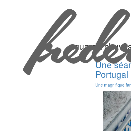
guarda chuva
Une séan
Portugal
Une magnifique fami