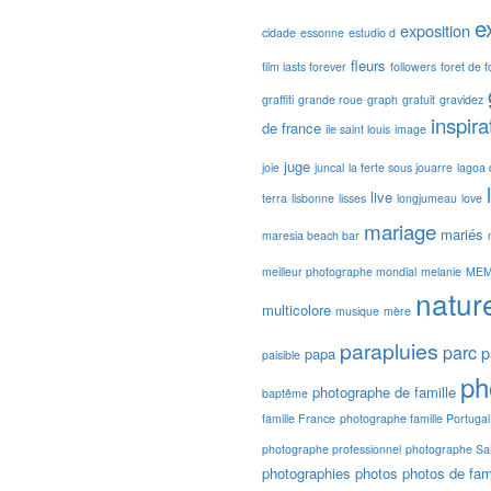
e
exposition
cidade
essonne
estudio d
fleurs
film lasts forever
followers
foret de 
graffiti
grande roue
graph
gratuit
gravidez
inspira
de france
ile saint louis
image
juge
joie
juncal
la ferte sous jouarre
lagoa 
live
terra
lisbonne
lisses
longjumeau
love
mariage
mariés
maresia beach bar
meilleur photographe mondial
melanie
ME
natur
multicolore
musique
mère
parapluies
parc
p
papa
paisible
ph
photographe de famille
baptême
famille France
photographe famille Portugal
photographe professionnel
photographe Sa
photographies
photos
photos de fami