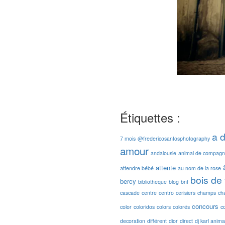
Étiquettes :
a 
7 mois
@fredericosantosphotography
amour
andalousie
animal de compagn
attente
attendre bébé
au nom de la rose
bois de
bercy
bibliotheque
blog
bnf
cascade
centre
centro
cerisiers
champs
ch
concours
color
coloridos
colors
colorés
c
decoration
différent
dior
direct
dj karl anima