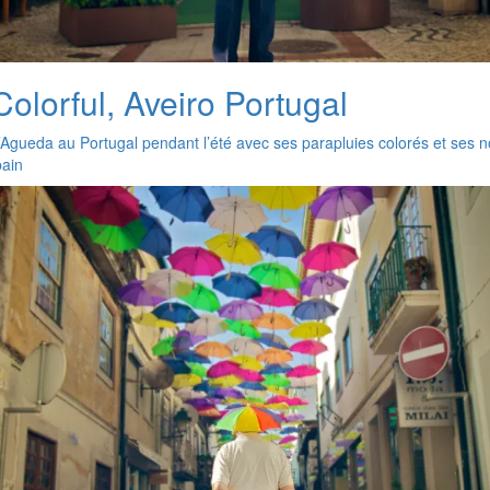
olorful, Aveiro Portugal
Agueda au Portugal pendant l’été avec ses parapluies colorés et ses
bain