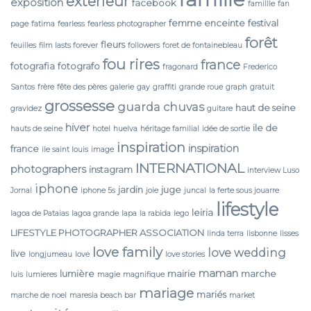
exterieur
exposition
facebook
famillle
fan
femme enceinte
festival
page
fatima
fearless
fearless photographer
forêt
fleurs
feuilles
film lasts forever
followers
foret de fontainebleau
fou rires
france
fotografia
fotografo
fragonard
Frederico
Santos
frère
fête des pères
galerie
gay
graffiti
grande roue
graph
gratuit
grossesse
guarda chuvas
haut de seine
gravidez
guitare
hiver
ile de
hauts de seine
hotel
huelva
héritage familial
idée de sortie
inspiration
inspiration
france
ile saint louis
image
INTERNATIONAL
photographers
instagram
interview Luso
iphone
jardin
juge
Jornal
iphone 5s
joie
juncal
la ferte sous jouarre
lifestyle
leiria
lagoa de Pataias
lagoa grande
lapa
la rabida
lego
LIFESTYLE PHOTOGRAPHER ASSOCIATION
linda terra
lisbonne
lisses
love family
love wedding
live
longjumeau
love
love stories
maman
lumière
mairie
marche
luis
lumieres
magie
magnifique
mariage
mariés
marche de noel
maresia beach bar
market