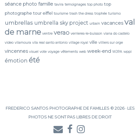
séance photo famille
top
tavira
temoignages
top photo
photographe
tour eiffel
tourisme
trash the dress
trophée
turismo
val
umbrellas
umbrella sky project
vacances
urbain
de marne
verao
ventre
verrieres-le-buisson
viana do castelo
ville
video
vilamoura
vila real santo antonio
village royal
villiers sur orge
vincennes
week-end
visuel
vote
voyage
vêtements
web
WJPA
wppi
été
émotion
FREDERICO SANTOS PHOTOGRAPHE DE FAMILLES © 2026 · LES
PHOTOS NE SONT PAS LIBRES DE DROIT