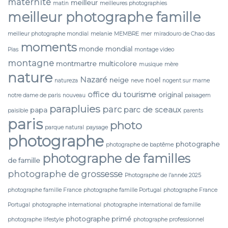
maternité
meilleur
matin
meilleures photographies
meilleur photographe famille
meilleur photographe mondial
melanie
MEMBRE
mer
miradouro de Chao das
moments
monde
mondial
Pias
montage video
montagne
montmartre
multicolore
musique
mère
nature
Nazaré
neige
noel
natureza
neve
nogent sur marne
office du tourisme
original
notre dame de paris
nouveau
paisagem
parapluies
parc
parc de sceaux
papa
paisible
parents
paris
photo
parque natural
paysage
photographe
photographe
photographe de baptême
photographe de familles
de famille
photographe de grossesse
Photographe de l’année 2025
photographe famille France
photographe famille Portugal
photographe France
Portugal
photographe international
photographe international de famille
photographe primé
photographe lifestyle
photographe professionnel