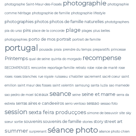
photographie
photographe Saint-Maur-des-Fossés
photographie
comme héritage
photographie de famille
photographie lifestyle
photographies
photos
photos de famille naturelles
phototgraphers
plage
pins
pia do urso
place de la concorde
plages
plus belles
porto de mos
portrait
photographies
portrait de famille
portugal
pousada
praia
prendre du temps
preparatifs
princesse
recompense
Printemps
quai de seine
quinta do morgado
RECOMPENSES
rencontre
reportage famille
retrato
robe
robe de marié
rose
roses
roses blanches
rue royale
ruisseau
s'habiller
sacrement
sacré coeur
saint
emilion
saint maur des fosses
saint valentin
samsung
santa luzia
sao mamede
seance
seine et marne
sceaux
sao pedro de moel
seine
serra da
serras aires e candeeiros
sessao
estrela
serro ventoso
sessao foto
session
sexta feira producçoes
simone de beauvoir
site
sky
souvenirs
souvenirs de famille
story
street art
soeur
sortie
stories
séance photo
summer
surprenant
séance photo chien