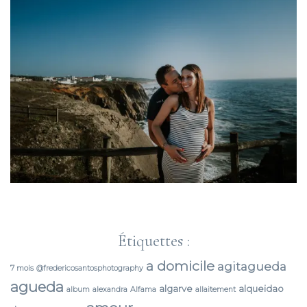
Étiquettes :
a domicile
agitagueda
7 mois
@fredericosantosphotography
agueda
algarve
alqueidao
album
alexandra
Alfama
allaitement