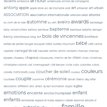
amour
da serra
ambiance
andalousie
animal de compagnie
antony
apple
art
art urbain
apple store
arc de triomphe
arpt
artisanat
ASSOCIATION
association internationale
attente
attendre bébé
awards
automne
aveiro
au nom de la rose
au vert
backstage
bapteme
baily romainvilliers
ballons
banlieue
basilique
batalha
benagil
bois de vincennes
bercy
bonheur
bibliotheque
blog
bnf
bébé
bottes de pailles
bougie
bouquet
brésil
buttes chaumont
café
calme
carregal do sal
capitale
cascade
centre
centro
cerisiers
champs
champs
chapeus
chien
elysees
chapeau
chaussures
chemin de fer
choix
christmas
christophe colomb
ciel
cinemagraph
cité berryer
civile
color
coloridos
colors
couleurs
coucher de soleil
concours
colorés
cores
couleur
couple
cérémonie
coulisses
couronne
daniel ribeiro
day after
eglise
decoration
différent
dior
direct
dj karl animation
duplo
emotions
enfant
enceinte
enclos montplaisir
enfants
esmeralda
espace le liceas
espaco cidade
essonne
estudio d
famille