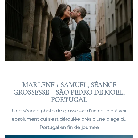
MARLENE + SAMUEL, SÉANCE
GROSSESSE – SÃO PEDRO DE MOEL,
PORTUGAL
Une séance photo de grossesse d’un couple à voir
absolument qui s’est déroulée près d’une plage du
Portugal en fin de journée