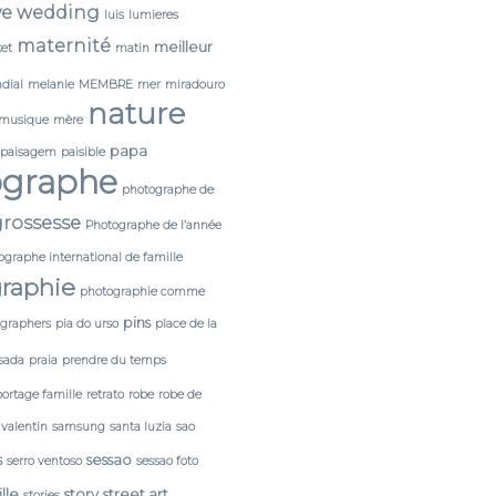
ve wedding
luis
lumieres
maternité
meilleur
et
matin
dial
melanie
MEMBRE
mer
miradouro
nature
musique
mère
papa
paisagem
paisible
ographe
photographe de
rossesse
Photographe de l’année
ographe international de famille
raphie
photographie comme
pins
tgraphers
pia do urso
place de la
sada
praia
prendre du temps
portage famille
retrato
robe
robe de
 valentin
samsung
santa luzia
sao
s
sessao
serro ventoso
sessao foto
lle
story
street art
stories