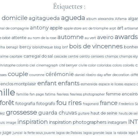
Étiquettes :
agueda
 domicile
agitagueda
alga
album
alexandra
Alfama
antony
apple
art
mal de compagnie
apple store
arc de triomphe
arpt
artisana
awards
automne
aveiro
attente
e bébé
au nom de la rose
au vert
bois de vincennes
bercy
bonhe
lha
benagil
bibliotheque
blog
bnf
carregal do sal
calme
capitale
cascade
centre
centro
cerisiers
champs
champs ely
c
christophe colomb
ciel
cinemagraph
cité berryer
civile
color
coloridos
colors
colorés
couple
cérémonie
isses
couronne
daniel ribeiro
day after
decoration
diff
enfant
enfants
enclos montplaisir
esmeralda
espace le liceas
espaco 
ille
femme enceint
famillle
fan page
fatima
fearless
fearless photographer
forêt
fou rires
france
fotografia
fotografo
fragonard
Frederico S
grossesse
guarda chuvas
haut de seine
dez
guitare
hauts de se
IN
inspiration
inspiration photographers
instagram
ouis
image
juge
e
juncal
la ferte sous jouarre
lagoa de Pataias
lagoa grande
lapa
la rabida
lego