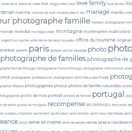
love family
lo
N
live
linda terra
lisbonne
lisses
longjumeau
love
love stories
mariage
maman
marche
mariés
marche de noel
maresia beach bar
mark
eur photographe famille
meilleur photographe mon
montagne
monde
mondial
montmartre
multicolore
montage video
office du tourisme
original
nogent sur marne
notre dame de paris
nouveau
phot
paris
photo
 sceaux
parents
parque natural
paysage
photographe de familles
photographe de g
graphe famille Portugal
photographe France Portugal
photographe international
phot
photog
primé
photographe professionnel
photographe Saint-Maur-des-Fossés
photographies
photos
photos de famille naturelles
raphie lifestyle
photo
portugal
porto de mos
portrait
photographies
portrait de famille
pou
recompense
i de seine
quinta do morgado
RECOMPENSES
rencontre
re
ale
ruisseau
s'habiller
sacrement
sacré coeur
saint emilion
saint maur des fosses
saint
seance
seine et marne
serras aires e candeeiro
seine
serra da estrela
ducçoes
souvenirs
souvenirs de fami
simone de beauvoir
site
sky
soeur
sortie