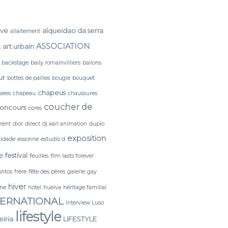
rve
alqueidao da serra
allaitement
ASSOCIATION
art urbain
t
backstage
baily romainvilliers
ballons
ur
bottes de pailles
bougie
bouquet
chapeus
sees
chapeau
chaussures
coucher de
oncours
cores
érent
dior
direct
dj karl animation
duplo
exposition
cidade
essonne
estudio d
e
festival
feuilles
film lasts forever
antos
frère
fête des pères
galerie
gay
hiver
ine
hotel
huelva
héritage familial
TERNATIONAL
interview Luso
lifestyle
leiria
LIFESTYLE