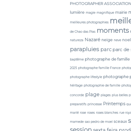
PHOTOGRAPHER ASSOCIATIO
lumière
mairie
magie
magnifique
meill
meilleures photographies
moments
de Chao das Pias
Nazaré
neige
noel
natureza
neve
parapluies
parc
parc de
photographe de famille
baptême
2025
photographe famille France
photo
photographe 
photographe lifestyle
héritage
photographie de famille
photog
plage
concorde
plages
plus belles 
Printemps
preparatifs
princesse
qua
marié
rose
roses
roses blanches
rue roy
sceaux
mamede
sao pedro de moel
session
sexta feira pro