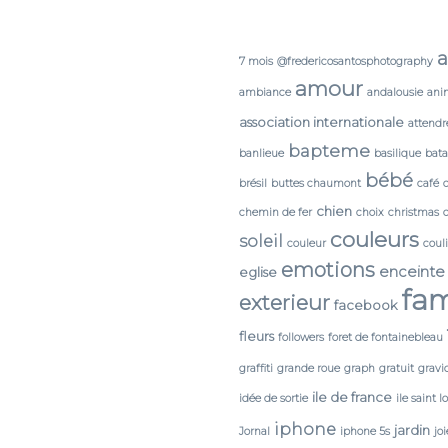
a
7 mois
@fredericosantosphotography
amour
ambiance
andalousie
ani
association internationale
attendr
bapteme
banlieue
basilique
bata
bébé
brésil
buttes chaumont
café
chien
chemin de fer
choix
christmas
couleurs
soleil
couleur
coul
emotions
enceinte
eglise
fam
exterieur
facebook
fleurs
followers
foret de fontainebleau
graffiti
grande roue
graph
gratuit
gravi
ile de france
idée de sortie
ile saint l
iphone
jardin
Jornal
iphone 5s
joi