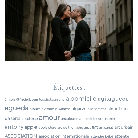
Étiquettes :
a domicile
agitagueda
7 mois
@fredericosantosphotography
agueda
algarve
alqueidao
album
alexandra
Alfama
allaitement
amour
da serra
ambiance
andalousie
animal de compagnie
antony
apple
art
art urbain
apple store
arc de triomphe
arpt
artisanat
ASSOCIATION
association internationale
attente
attendre bébé