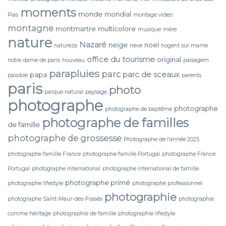
moments
monde
mondial
Pias
montage video
montagne
montmartre
multicolore
musique
mère
nature
Nazaré
neige
noel
natureza
neve
nogent sur marne
office du tourisme
original
notre dame de paris
nouveau
paisagem
parapluies
parc
parc de sceaux
papa
paisible
parents
paris
photo
parque natural
paysage
photographe
photographe
photographe de baptême
photographe de familles
de famille
photographe de grossesse
Photographe de l’année 2025
photographe famille France
photographe famille Portugal
photographe France
Portugal
photographe international
photographe international de famille
photographe primé
photographe lifestyle
photographe professionnel
photographie
photographe Saint-Maur-des-Fossés
photographie
comme héritage
photographie de famille
photographie lifestyle