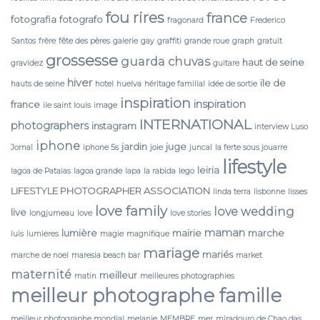
fou rires
france
fotografia
fotografo
fragonard
Frederico
Santos
frère
fête des pères
galerie
gay
graffiti
grande roue
graph
gratuit
grossesse
guarda chuvas
haut de seine
gravidez
guitare
hiver
ile de
hauts de seine
hotel
huelva
héritage familial
idée de sortie
inspiration
inspiration
france
ile saint louis
image
INTERNATIONAL
photographers
instagram
interview Luso
iphone
jardin
juge
Jornal
iphone 5s
joie
juncal
la ferte sous jouarre
lifestyle
leiria
lagoa de Pataias
lagoa grande
lapa
la rabida
lego
LIFESTYLE PHOTOGRAPHER ASSOCIATION
linda terra
lisbonne
lisses
love family
love wedding
live
longjumeau
love
love stories
maman
lumière
mairie
marche
luis
lumieres
magie
magnifique
mariage
mariés
marche de noel
maresia beach bar
market
maternité
meilleur
matin
meilleures photographies
meilleur photographe famille
meilleur photographe mondial
melanie
MEMBRE
mer
miradouro de Chao das