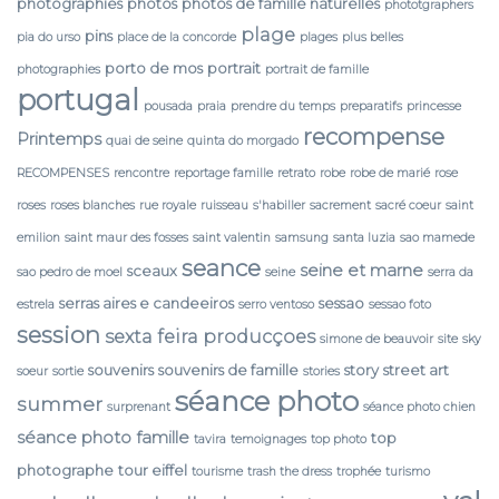
photographies
photos
photos de famille naturelles
phototgraphers
plage
pins
pia do urso
place de la concorde
plages
plus belles
porto de mos
portrait
photographies
portrait de famille
portugal
pousada
praia
prendre du temps
preparatifs
princesse
recompense
Printemps
quai de seine
quinta do morgado
RECOMPENSES
rencontre
reportage famille
retrato
robe
robe de marié
rose
roses
roses blanches
rue royale
ruisseau
s'habiller
sacrement
sacré coeur
saint
emilion
saint maur des fosses
saint valentin
samsung
santa luzia
sao mamede
seance
seine et marne
sceaux
sao pedro de moel
seine
serra da
serras aires e candeeiros
sessao
estrela
serro ventoso
sessao foto
session
sexta feira producçoes
simone de beauvoir
site
sky
souvenirs
souvenirs de famille
story
street art
soeur
sortie
stories
séance photo
summer
surprenant
séance photo chien
séance photo famille
top
tavira
temoignages
top photo
photographe
tour eiffel
tourisme
trash the dress
trophée
turismo