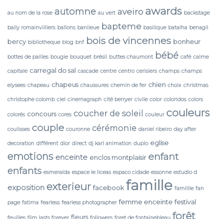
awards
automne
aveiro
au nom de la rose
au vert
backstage
bapteme
baily romainvilliers
ballons
banlieue
basilique
batalha
benagil
bois de vincennes
bercy
bonheur
bibliotheque
blog
bnf
bébé
bottes de pailles
bougie
bouquet
brésil
buttes chaumont
café
calme
carregal do sal
capitale
cascade
centre
centro
cerisiers
champs
champs
chapeus
chien
elysees
chapeau
chaussures
chemin de fer
choix
christmas
christophe colomb
ciel
cinemagraph
cité berryer
civile
color
coloridos
colors
couleurs
coucher de soleil
concours
colorés
cores
couleur
couple
cérémonie
coulisses
couronne
daniel ribeiro
day after
eglise
decoration
différent
dior
direct
dj karl animation
duplo
emotions
enfant
enceinte
enclos montplaisir
enfants
esmeralda
espace le liceas
espaco cidade
essonne
estudio d
famille
exterieur
exposition
facebook
famillle
fan
femme enceinte
festival
page
fatima
fearless
fearless photographer
forêt
fleurs
feuilles
film lasts forever
followers
foret de fontainebleau