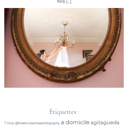
fera […]
Étiquettes :
a domicile
agitagueda
7 mois
@fredericosantosphotography