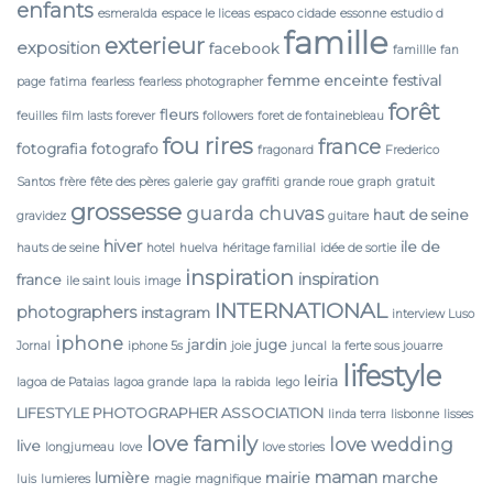
enfants
esmeralda
espace le liceas
espaco cidade
essonne
estudio d
famille
exterieur
exposition
facebook
famillle
fan
femme enceinte
festival
page
fatima
fearless
fearless photographer
forêt
fleurs
feuilles
film lasts forever
followers
foret de fontainebleau
fou rires
france
fotografia
fotografo
fragonard
Frederico
Santos
frère
fête des pères
galerie
gay
graffiti
grande roue
graph
gratuit
grossesse
guarda chuvas
haut de seine
gravidez
guitare
hiver
ile de
hauts de seine
hotel
huelva
héritage familial
idée de sortie
inspiration
inspiration
france
ile saint louis
image
INTERNATIONAL
photographers
instagram
interview Luso
iphone
jardin
juge
Jornal
iphone 5s
joie
juncal
la ferte sous jouarre
lifestyle
leiria
lagoa de Pataias
lagoa grande
lapa
la rabida
lego
LIFESTYLE PHOTOGRAPHER ASSOCIATION
linda terra
lisbonne
lisses
love family
love wedding
live
longjumeau
love
love stories
maman
lumière
mairie
marche
luis
lumieres
magie
magnifique