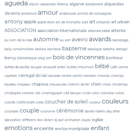
agueda
algarve
alqueidao
album
alexandra
Alfama
allaitement
amour
da serra
ambiance
andalousie
animal de compagnie
antony
apple
art
art urbain
apple store
arc de triomphe
arpt
artisanat
ASSOCIATION
association internationale
attente
attendre bébé
awards
automne
aveiro
au nom de la rose
au vert
backstage
bapteme
baily romainvilliers
ballons
banlieue
basilique
batalha
benagil
bois de vincennes
bercy
bonheur
bibliotheque
blog
bnf
bébé
bottes de pailles
bougie
bouquet
brésil
buttes chaumont
café
calme
carregal do sal
capitale
cascade
centre
centro
cerisiers
champs
champs
chapeus
chien
elysees
chapeau
chaussures
chemin de fer
choix
christmas
christophe colomb
ciel
cinemagraph
cité berryer
civile
color
coloridos
colors
couleurs
coucher de soleil
concours
colorés
cores
couleur
couple
cérémonie
coulisses
couronne
daniel ribeiro
day after
eglise
decoration
différent
dior
direct
dj karl animation
duplo
emotions
enfant
enceinte
enclos montplaisir