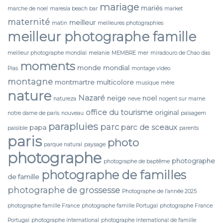
mariage
mariés
marche de noel
maresia beach bar
market
maternité
meilleur
matin
meilleures photographies
meilleur photographe famille
meilleur photographe mondial
melanie
MEMBRE
mer
miradouro de Chao das
moments
monde
mondial
Pias
montage video
montagne
montmartre
multicolore
musique
mère
nature
Nazaré
neige
noel
natureza
neve
nogent sur marne
office du tourisme
original
notre dame de paris
nouveau
paisagem
parapluies
parc
parc de sceaux
papa
paisible
parents
paris
photo
parque natural
paysage
photographe
photographe
photographe de baptême
photographe de familles
de famille
photographe de grossesse
Photographe de l’année 2025
photographe famille France
photographe famille Portugal
photographe France
Portugal
photographe international
photographe international de famille