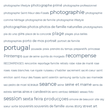
photographe primé
photographe lifestyle
photographe professionnel
photographie
photographe Saint-Maur-des-Fossés
photographie
comme héritage
photographie de famille
photographie lifestyle
photographies
photos
photos de famille naturelles
phototgraphers
plage
pins
pia do urso
place de la concorde
plages
plus belles
porto de mos
portrait
photographies
portrait de famille
portugal
pousada
praia
prendre du temps
preparatifs
princesse
recompense
Printemps
quai de seine
quinta do morgado
RECOMPENSES
rencontre
reportage famille
retrato
robe
robe de marié
rose
roses
roses blanches
rue royale
ruisseau
s'habiller
sacrement
sacré coeur
saint
emilion
saint maur des fosses
saint valentin
samsung
santa luzia
sao mamede
seance
seine et marne
sceaux
sao pedro de moel
seine
serra da
serras aires e candeeiros
sessao
estrela
serro ventoso
sessao foto
session
sexta feira producçoes
simone de beauvoir
site
sky
souvenirs
souvenirs de famille
story
street art
soeur
sortie
stories