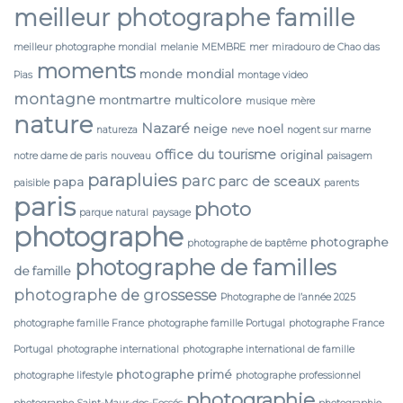
meilleur photographe famille
meilleur photographe mondial
melanie
MEMBRE
mer
miradouro de Chao das
moments
monde
mondial
Pias
montage video
montagne
montmartre
multicolore
musique
mère
nature
Nazaré
neige
noel
natureza
neve
nogent sur marne
office du tourisme
original
notre dame de paris
nouveau
paisagem
parapluies
parc
parc de sceaux
papa
paisible
parents
paris
photo
parque natural
paysage
photographe
photographe
photographe de baptême
photographe de familles
de famille
photographe de grossesse
Photographe de l’année 2025
photographe famille France
photographe famille Portugal
photographe France
Portugal
photographe international
photographe international de famille
photographe primé
photographe lifestyle
photographe professionnel
photographie