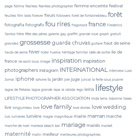
femme enceinte
festival
page
fatima
fearless
fearless photographer
forêt
fleurs
feuilles
film lasts forever
followers
foret de fontainebleau
fou rires
france
fotografia
fotografo
fragonard
Frederico
Santos
frère
fête des pères
galerie
gay
graffiti
grande roue
graph
gratuit
grossesse
guarda chuvas
haut de seine
gravidez
guitare
hiver
ile de
hauts de seine
hotel
huelva
héritage familial
idée de sortie
inspiration
inspiration
france
ile saint louis
image
INTERNATIONAL
photographers
instagram
interview Luso
iphone
jardin
juge
Jornal
iphone 5s
joie
juncal
la ferte sous jouarre
lifestyle
leiria
lagoa de Pataias
lagoa grande
lapa
la rabida
lego
LIFESTYLE PHOTOGRAPHER ASSOCIATION
linda terra
lisbonne
lisses
love family
love wedding
live
longjumeau
love
love stories
maman
lumière
mairie
marche
luis
lumieres
magie
magnifique
mariage
mariés
marche de noel
maresia beach bar
market
maternité
meilleur
matin
meilleures photographies