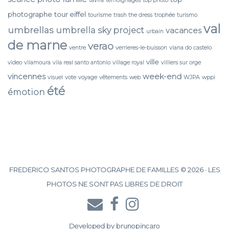
tavira
temoignages
top photo
photographe
tour eiffel
tourisme
trash the dress
trophée
turismo
val
umbrellas
umbrella sky project
vacances
urbain
de marne
verao
ventre
verrieres-le-buisson
viana do castelo
ville
video
vilamoura
vila real santo antonio
village royal
villiers sur orge
vincennes
week-end
visuel
vote
voyage
vêtements
web
WJPA
wppi
été
émotion
FREDERICO SANTOS PHOTOGRAPHE DE FAMILLES © 2026 · LES
PHOTOS NE SONT PAS LIBRES DE DROIT
Developed by
brunopincaro