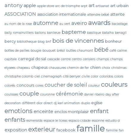
antony
apple
art
art urbain
apple store
arc de triomphe
arpt
artisanat
ASSOCIATION
association internationale
attente
attendre bébé
awards
automne
aveiro
au nom de la rose
au vert
backstage
bapteme
baily romainvilliers
ballons
banlieue
basilique
batalha
benagil
bois de vincennes
bercy
bonheur
bibliotheque
blog
bnf
bébé
bottes de pailles
bougie
bouquet
brésil
buttes chaumont
café
calme
carregal do sal
capitale
cascade
centre
centro
cerisiers
champs
champs
chapeus
chien
elysees
chapeau
chaussures
chemin de fer
choix
christmas
christophe colomb
ciel
cinemagraph
cité berryer
civile
color
coloridos
colors
couleurs
coucher de soleil
concours
colorés
cores
couleur
couple
cérémonie
coulisses
couronne
daniel ribeiro
day after
eglise
decoration
différent
dior
direct
dj karl animation
duplo
emotions
enfant
enceinte
enclos montplaisir
enfants
esmeralda
espace le liceas
espaco cidade
essonne
estudio d
famille
exterieur
exposition
facebook
famillle
fan