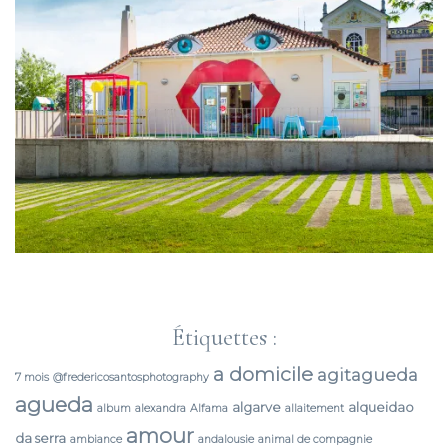
Étiquettes :
a domicile
agitagueda
7 mois
@fredericosantosphotography
agueda
algarve
alqueidao
album
alexandra
Alfama
allaitement
amour
da serra
ambiance
andalousie
animal de compagnie