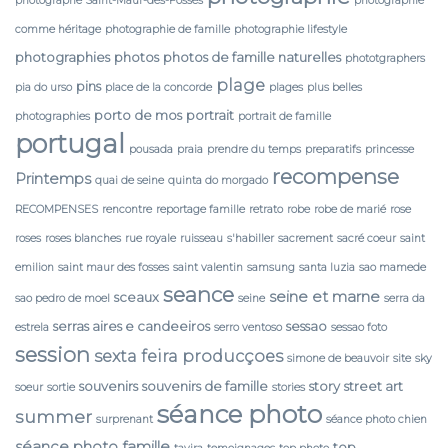
photographe Saint-Maur-des-Fossés
photographie
comme héritage
photographie de famille
photographie lifestyle
photographies
photos
photos de famille naturelles
phototgraphers
plage
pins
pia do urso
place de la concorde
plages
plus belles
porto de mos
portrait
photographies
portrait de famille
portugal
pousada
praia
prendre du temps
preparatifs
princesse
recompense
Printemps
quai de seine
quinta do morgado
RECOMPENSES
rencontre
reportage famille
retrato
robe
robe de marié
rose
roses
roses blanches
rue royale
ruisseau
s'habiller
sacrement
sacré coeur
saint
emilion
saint maur des fosses
saint valentin
samsung
santa luzia
sao mamede
seance
seine et marne
sceaux
sao pedro de moel
seine
serra da
serras aires e candeeiros
sessao
estrela
serro ventoso
sessao foto
session
sexta feira producçoes
simone de beauvoir
site
sky
souvenirs
souvenirs de famille
story
street art
soeur
sortie
stories
séance photo
summer
surprenant
séance photo chien
séance photo famille
top