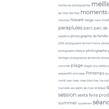
meill
meilleures photographies
moments
de Chao das Pias
Nazaré
neige
noel
natureza
neve
parapluies
parc
parc de
photographe de famille
baptême
2025
photographe famille France
photo
photographe 
photographe lifestyle
héritage
photographie de famille
photog
plage
concorde
plages
plus belles 
Printemps
preparatifs
princesse
qua
marié
rose
roses
roses blanches
rue roy
sceaux
mamede
sao pedro de moel
session
sexta feira pro
séan
summer
surprenant