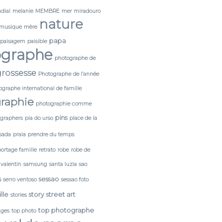
dial
melanie
MEMBRE
mer
miradouro
nature
musique
mère
papa
paisagem
paisible
ographe
photographe de
rossesse
Photographe de l’année
ographe international de famille
raphie
photographie comme
pins
tgraphers
pia do urso
place de la
sada
praia
prendre du temps
portage famille
retrato
robe
robe de
 valentin
samsung
santa luzia
sao
s
sessao
serro ventoso
sessao foto
lle
story
street art
stories
top photographe
ages
top photo