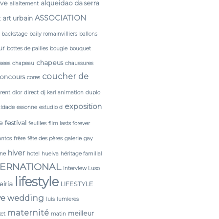
rve
alqueidao da serra
allaitement
ASSOCIATION
art urbain
t
backstage
baily romainvilliers
ballons
ur
bottes de pailles
bougie
bouquet
chapeus
sees
chapeau
chaussures
coucher de
oncours
cores
érent
dior
direct
dj karl animation
duplo
exposition
cidade
essonne
estudio d
e
festival
feuilles
film lasts forever
antos
frère
fête des pères
galerie
gay
hiver
ine
hotel
huelva
héritage familial
TERNATIONAL
interview Luso
lifestyle
leiria
LIFESTYLE
ve wedding
luis
lumieres
maternité
meilleur
et
matin