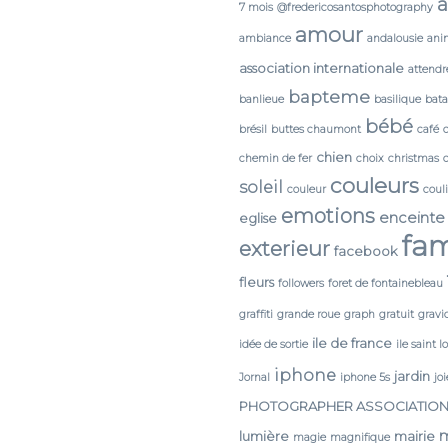
a
7 mois
@fredericosantosphotography
amour
ambiance
andalousie
ani
association internationale
attendr
bapteme
banlieue
basilique
bata
bébé
brésil
buttes chaumont
café
chien
chemin de fer
choix
christmas
couleurs
soleil
couleur
coul
emotions
enceinte
eglise
fam
exterieur
facebook
fleurs
followers
foret de fontainebleau
graffiti
grande roue
graph
gratuit
gravi
ile de france
idée de sortie
ile saint l
iphone
jardin
Jornal
iphone 5s
joi
PHOTOGRAPHER ASSOCIATIO
lumière
mairie
magie
magnifique