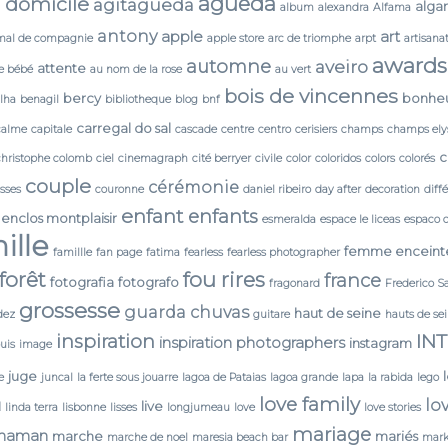
agueda
 domicile
agitagueda
alga
album
alexandra
Alfama
antony
apple
art
mal de compagnie
apple store
arc de triomphe
arpt
artisana
awards
automne
aveiro
attente
e bébé
au nom de la rose
au vert
bois de vincennes
bercy
bonhe
lha
benagil
bibliotheque
blog
bnf
carregal do sal
calme
capitale
cascade
centre
centro
cerisiers
champs
champs ely
c
christophe colomb
ciel
cinemagraph
cité berryer
civile
color
coloridos
colors
colorés
couple
cérémonie
isses
couronne
daniel ribeiro
day after
decoration
diff
enfant
enfants
enclos montplaisir
esmeralda
espace le liceas
espaco 
ille
femme enceint
famillle
fan page
fatima
fearless
fearless photographer
forêt
fou rires
france
fotografia
fotografo
fragonard
Frederico S
grossesse
guarda chuvas
haut de seine
dez
guitare
hauts de se
IN
inspiration
inspiration photographers
instagram
ouis
image
juge
e
juncal
la ferte sous jouarre
lagoa de Pataias
lagoa grande
lapa
la rabida
lego
love family
lo
N
live
linda terra
lisbonne
lisses
longjumeau
love
love stories
mariage
maman
marche
mariés
marche de noel
maresia beach bar
mark