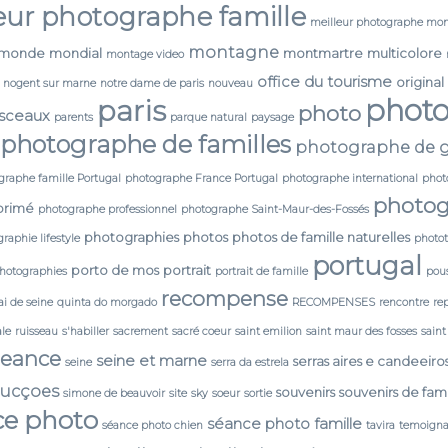
eur photographe famille
meilleur photographe mon
montagne
monde
mondial
montmartre
multicolore
montage video
office du tourisme
original
nogent sur marne
notre dame de paris
nouveau
phot
paris
photo
 sceaux
parents
parque natural
paysage
photographe de familles
photographe de g
graphe famille Portugal
photographe France Portugal
photographe international
phot
photog
primé
photographe professionnel
photographe Saint-Maur-des-Fossés
photographies
photos
photos de famille naturelles
raphie lifestyle
photo
portugal
porto de mos
portrait
photographies
portrait de famille
pou
recompense
i de seine
quinta do morgado
RECOMPENSES
rencontre
re
ale
ruisseau
s'habiller
sacrement
sacré coeur
saint emilion
saint maur des fosses
saint
seance
seine et marne
serras aires e candeeiro
seine
serra da estrela
ducçoes
souvenirs
souvenirs de fami
simone de beauvoir
site
sky
soeur
sortie
ce photo
séance photo famille
séance photo chien
tavira
temoign