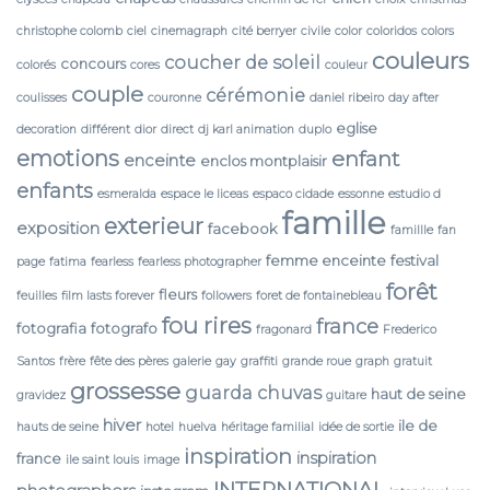
christophe colomb
ciel
cinemagraph
cité berryer
civile
color
coloridos
colors
couleurs
coucher de soleil
concours
colorés
cores
couleur
couple
cérémonie
coulisses
couronne
daniel ribeiro
day after
eglise
decoration
différent
dior
direct
dj karl animation
duplo
emotions
enfant
enceinte
enclos montplaisir
enfants
esmeralda
espace le liceas
espaco cidade
essonne
estudio d
famille
exterieur
exposition
facebook
famillle
fan
femme enceinte
festival
page
fatima
fearless
fearless photographer
forêt
fleurs
feuilles
film lasts forever
followers
foret de fontainebleau
fou rires
france
fotografia
fotografo
fragonard
Frederico
Santos
frère
fête des pères
galerie
gay
graffiti
grande roue
graph
gratuit
grossesse
guarda chuvas
haut de seine
gravidez
guitare
hiver
ile de
hauts de seine
hotel
huelva
héritage familial
idée de sortie
inspiration
inspiration
france
ile saint louis
image
INTERNATIONAL