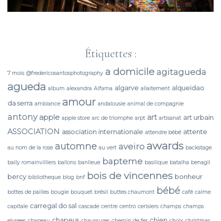
Étiquettes :
a domicile
agitagueda
7 mois
@fredericosantosphotography
agueda
algarve
alqueidao
album
alexandra
Alfama
allaitement
amour
da serra
ambiance
andalousie
animal de compagnie
antony
apple
art
art urbain
apple store
arc de triomphe
arpt
artisanat
ASSOCIATION
association internationale
attente
attendre bébé
awards
automne
aveiro
au nom de la rose
au vert
backstage
bapteme
baily romainvilliers
ballons
banlieue
basilique
batalha
benagil
bois de vincennes
bercy
bonheur
bibliotheque
blog
bnf
bébé
bottes de pailles
bougie
bouquet
brésil
buttes chaumont
café
calme
carregal do sal
capitale
cascade
centre
centro
cerisiers
champs
champs
chapeus
chien
elysees
chapeau
chaussures
chemin de fer
choix
christmas