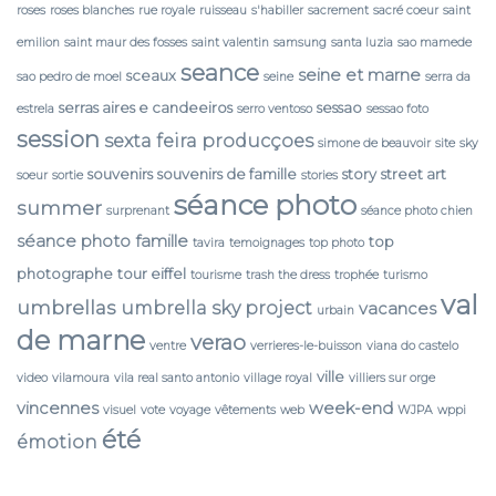
roses
roses blanches
rue royale
ruisseau
s'habiller
sacrement
sacré coeur
saint
emilion
saint maur des fosses
saint valentin
samsung
santa luzia
sao mamede
seance
seine et marne
sceaux
sao pedro de moel
seine
serra da
serras aires e candeeiros
sessao
estrela
serro ventoso
sessao foto
session
sexta feira producçoes
simone de beauvoir
site
sky
souvenirs
souvenirs de famille
story
street art
soeur
sortie
stories
séance photo
summer
surprenant
séance photo chien
séance photo famille
top
tavira
temoignages
top photo
photographe
tour eiffel
tourisme
trash the dress
trophée
turismo
val
umbrellas
umbrella sky project
vacances
urbain
de marne
verao
ventre
verrieres-le-buisson
viana do castelo
ville
video
vilamoura
vila real santo antonio
village royal
villiers sur orge
vincennes
week-end
visuel
vote
voyage
vêtements
web
WJPA
wppi
été
émotion