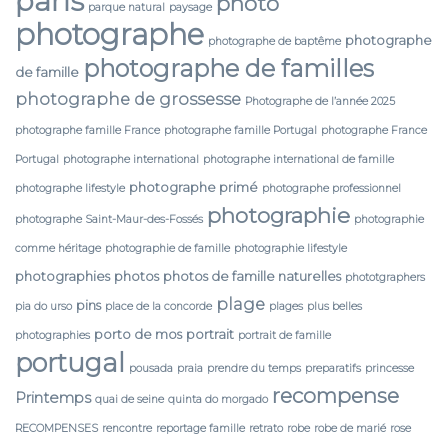
paris
photo
parque natural
paysage
photographe
photographe
photographe de baptême
photographe de familles
de famille
photographe de grossesse
Photographe de l’année 2025
photographe famille France
photographe famille Portugal
photographe France
Portugal
photographe international
photographe international de famille
photographe primé
photographe lifestyle
photographe professionnel
photographie
photographe Saint-Maur-des-Fossés
photographie
comme héritage
photographie de famille
photographie lifestyle
photographies
photos
photos de famille naturelles
phototgraphers
plage
pins
pia do urso
place de la concorde
plages
plus belles
porto de mos
portrait
photographies
portrait de famille
portugal
pousada
praia
prendre du temps
preparatifs
princesse
recompense
Printemps
quai de seine
quinta do morgado
RECOMPENSES
rencontre
reportage famille
retrato
robe
robe de marié
rose