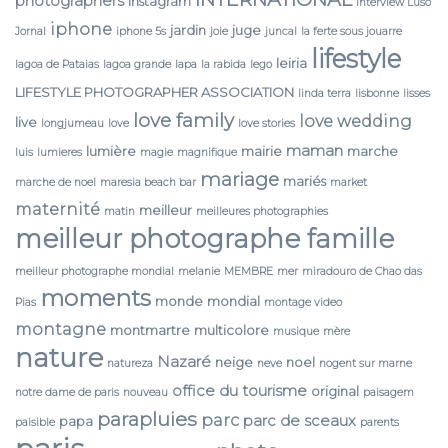
photographers
instagram
interview Luso
iphone
jardin
juge
Jornal
iphone 5s
joie
juncal
la ferte sous jouarre
lifestyle
leiria
lagoa de Pataias
lagoa grande
lapa
la rabida
lego
LIFESTYLE PHOTOGRAPHER ASSOCIATION
linda terra
lisbonne
lisses
love family
love wedding
live
longjumeau
love
love stories
maman
lumière
mairie
marche
luis
lumieres
magie
magnifique
mariage
mariés
marche de noel
maresia beach bar
market
maternité
meilleur
matin
meilleures photographies
meilleur photographe famille
meilleur photographe mondial
melanie
MEMBRE
mer
miradouro de Chao das
moments
monde
mondial
Pias
montage video
montagne
montmartre
multicolore
musique
mère
nature
Nazaré
neige
noel
natureza
neve
nogent sur marne
office du tourisme
original
notre dame de paris
nouveau
paisagem
parapluies
parc
parc de sceaux
papa
paisible
parents