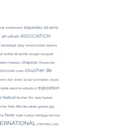
rve
alqueidao da serra
allaitement
ASSOCIATION
art urbain
t
backstage
baily romainvilliers
ballons
ur
bottes de pailles
bougie
bouquet
chapeus
sees
chapeau
chaussures
coucher de
oncours
cores
érent
dior
direct
dj karl animation
duplo
exposition
cidade
essonne
estudio d
e
festival
feuilles
film lasts forever
antos
frère
fête des pères
galerie
gay
hiver
ine
hotel
huelva
héritage familial
TERNATIONAL
interview Luso