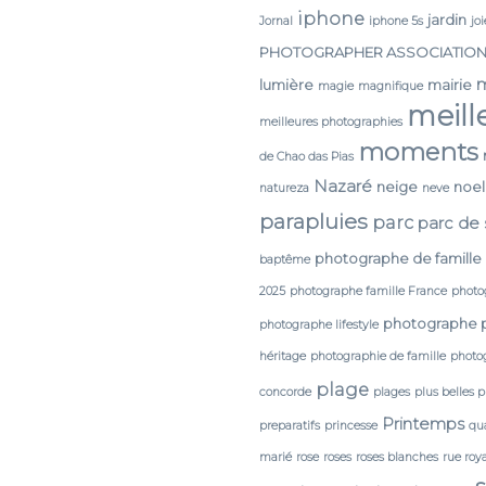
iphone
jardin
Jornal
iphone 5s
joi
PHOTOGRAPHER ASSOCIATIO
lumière
mairie
magie
magnifique
meill
meilleures photographies
moments
de Chao das Pias
Nazaré
neige
noel
natureza
neve
parapluies
parc
parc de
photographe de famille
baptême
2025
photographe famille France
photo
photographe 
photographe lifestyle
héritage
photographie de famille
photog
plage
concorde
plages
plus belles 
Printemps
preparatifs
princesse
qua
marié
rose
roses
roses blanches
rue roy