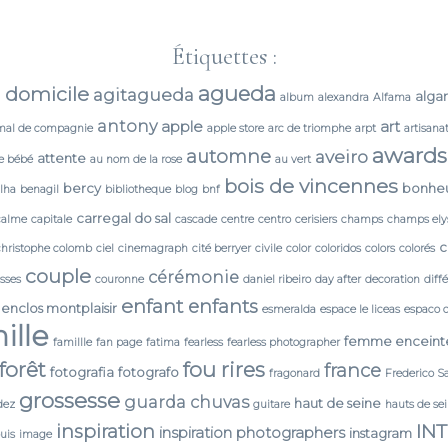
Étiquettes :
agueda
 domicile
agitagueda
alga
album
alexandra
Alfama
antony
apple
art
mal de compagnie
apple store
arc de triomphe
arpt
artisana
awards
automne
aveiro
attente
e bébé
au nom de la rose
au vert
bois de vincennes
bercy
bonhe
lha
benagil
bibliotheque
blog
bnf
carregal do sal
calme
capitale
cascade
centre
centro
cerisiers
champs
champs ely
c
christophe colomb
ciel
cinemagraph
cité berryer
civile
color
coloridos
colors
colorés
couple
cérémonie
isses
couronne
daniel ribeiro
day after
decoration
diff
enfant
enfants
enclos montplaisir
esmeralda
espace le liceas
espaco 
ille
femme enceint
famillle
fan page
fatima
fearless
fearless photographer
forêt
fou rires
france
fotografia
fotografo
fragonard
Frederico S
grossesse
guarda chuvas
haut de seine
dez
guitare
hauts de se
IN
inspiration
inspiration photographers
instagram
ouis
image