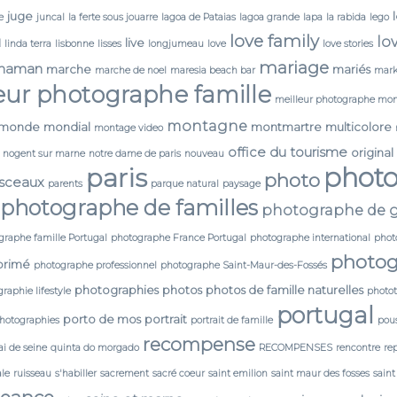
juge
e
juncal
la ferte sous jouarre
lagoa de Pataias
lagoa grande
lapa
la rabida
lego
love family
lo
N
live
linda terra
lisbonne
lisses
longjumeau
love
love stories
mariage
maman
marche
mariés
marche de noel
maresia beach bar
mark
eur photographe famille
meilleur photographe mon
montagne
monde
mondial
montmartre
multicolore
montage video
office du tourisme
original
nogent sur marne
notre dame de paris
nouveau
phot
paris
photo
 sceaux
parents
parque natural
paysage
photographe de familles
photographe de g
graphe famille Portugal
photographe France Portugal
photographe international
phot
photog
primé
photographe professionnel
photographe Saint-Maur-des-Fossés
photographies
photos
photos de famille naturelles
raphie lifestyle
photo
portugal
porto de mos
portrait
photographies
portrait de famille
pou
recompense
i de seine
quinta do morgado
RECOMPENSES
rencontre
re
ale
ruisseau
s'habiller
sacrement
sacré coeur
saint emilion
saint maur des fosses
saint