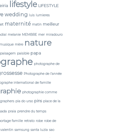
lifestyle
leiria
LIFESTYLE
ve wedding
luis
lumieres
maternité
meilleur
et
matin
dial
melanie
MEMBRE
mer
miradouro
nature
musique
mère
papa
paisagem
paisible
ographe
photographe de
rossesse
Photographe de l’année
ographe international de famille
raphie
photographie comme
pins
tgraphers
pia do urso
place de la
sada
praia
prendre du temps
portage famille
retrato
robe
robe de
 valentin
samsung
santa luzia
sao