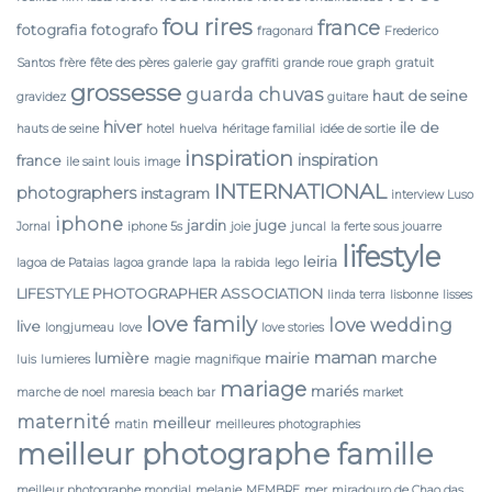
fou rires
france
fotografia
fotografo
fragonard
Frederico
Santos
frère
fête des pères
galerie
gay
graffiti
grande roue
graph
gratuit
grossesse
guarda chuvas
haut de seine
gravidez
guitare
hiver
ile de
hauts de seine
hotel
huelva
héritage familial
idée de sortie
inspiration
inspiration
france
ile saint louis
image
INTERNATIONAL
photographers
instagram
interview Luso
iphone
jardin
juge
Jornal
iphone 5s
joie
juncal
la ferte sous jouarre
lifestyle
leiria
lagoa de Pataias
lagoa grande
lapa
la rabida
lego
LIFESTYLE PHOTOGRAPHER ASSOCIATION
linda terra
lisbonne
lisses
love family
love wedding
live
longjumeau
love
love stories
maman
lumière
mairie
marche
luis
lumieres
magie
magnifique
mariage
mariés
marche de noel
maresia beach bar
market
maternité
meilleur
matin
meilleures photographies
meilleur photographe famille
meilleur photographe mondial
melanie
MEMBRE
mer
miradouro de Chao das