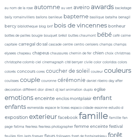
awards
automne
aveiro
au nom de la rose
au vert
backstage
bapteme
baily romainvilliers
ballons
banlieue
basilique
batalha
benagil
bois de vincennes
bercy
bonheur
bibliotheque
blog
bnf
bébé
bottes de pailles
bougie
bouquet
brésil
buttes chaumont
café
calme
carregal do sal
capitale
cascade
centre
centro
cerisiers
champs
champs
chapeus
chien
elysees
chapeau
chaussures
chemin de fer
choix
christmas
christophe colomb
ciel
cinemagraph
cité berryer
civile
color
coloridos
colors
couleurs
coucher de soleil
concours
colorés
cores
couleur
couple
cérémonie
coulisses
couronne
daniel ribeiro
day after
eglise
decoration
différent
dior
direct
dj karl animation
duplo
emotions
enfant
enceinte
enclos montplaisir
enfants
esmeralda
espace le liceas
espaco cidade
essonne
estudio d
famille
exterieur
exposition
facebook
famillle
fan
femme enceinte
festival
page
fatima
fearless
fearless photographer
forêt
fleurs
feuilles
film lasts forever
followers
foret de fontainebleau