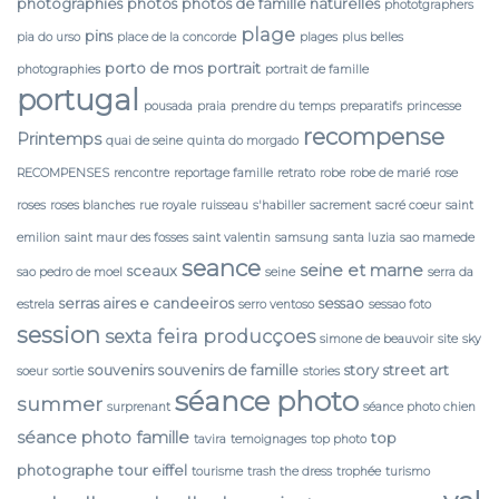
photographies
photos
photos de famille naturelles
phototgraphers
plage
pins
pia do urso
place de la concorde
plages
plus belles
porto de mos
portrait
photographies
portrait de famille
portugal
pousada
praia
prendre du temps
preparatifs
princesse
recompense
Printemps
quai de seine
quinta do morgado
RECOMPENSES
rencontre
reportage famille
retrato
robe
robe de marié
rose
roses
roses blanches
rue royale
ruisseau
s'habiller
sacrement
sacré coeur
saint
emilion
saint maur des fosses
saint valentin
samsung
santa luzia
sao mamede
seance
seine et marne
sceaux
sao pedro de moel
seine
serra da
serras aires e candeeiros
sessao
estrela
serro ventoso
sessao foto
session
sexta feira producçoes
simone de beauvoir
site
sky
souvenirs
souvenirs de famille
story
street art
soeur
sortie
stories
séance photo
summer
surprenant
séance photo chien
séance photo famille
top
tavira
temoignages
top photo
photographe
tour eiffel
tourisme
trash the dress
trophée
turismo