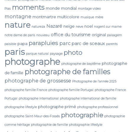
moments
monde
mondial
Pias
montage video
montagne
montmartre
multicolore
musique
mère
nature
Nazaré
neige
noel
natureza
neve
nogent sur marne
office du tourisme
original
notre dame de paris
nouveau
paisagem
parapluies
parc
parc de sceaux
papa
paisible
parents
paris
photo
parque natural
paysage
photographe
photographe
photographe de baptême
photographe de familles
de famille
photographe de grossesse
Photographe de l’année 2025
photographe famille France
photographe famille Portugal
photographe France
Portugal
photographe international
photographe international de famille
photographe primé
photographe lifestyle
photographe professionnel
photographie
photographe Saint-Maur-des-Fossés
photographie
comme héritage
photographie de famille
photographie lifestyle