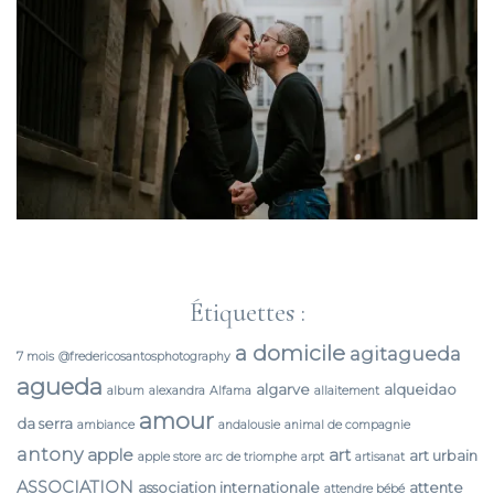
Étiquettes :
a domicile
agitagueda
7 mois
@fredericosantosphotography
agueda
algarve
alqueidao
album
alexandra
Alfama
allaitement
amour
da serra
ambiance
andalousie
animal de compagnie
antony
apple
art
art urbain
apple store
arc de triomphe
arpt
artisanat
ASSOCIATION
association internationale
attente
attendre bébé