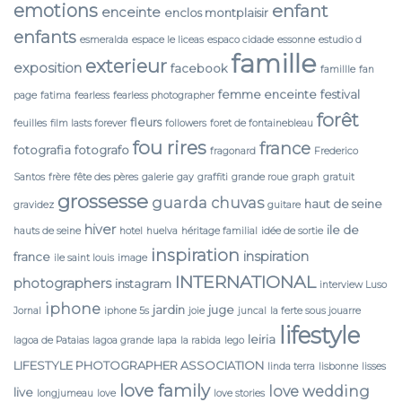
emotions
enfant
enceinte
enclos montplaisir
enfants
esmeralda
espace le liceas
espaco cidade
essonne
estudio d
famille
exterieur
exposition
facebook
famillle
fan
femme enceinte
festival
page
fatima
fearless
fearless photographer
forêt
fleurs
feuilles
film lasts forever
followers
foret de fontainebleau
fou rires
france
fotografia
fotografo
fragonard
Frederico
Santos
frère
fête des pères
galerie
gay
graffiti
grande roue
graph
gratuit
grossesse
guarda chuvas
haut de seine
gravidez
guitare
hiver
ile de
hauts de seine
hotel
huelva
héritage familial
idée de sortie
inspiration
inspiration
france
ile saint louis
image
INTERNATIONAL
photographers
instagram
interview Luso
iphone
jardin
juge
Jornal
iphone 5s
joie
juncal
la ferte sous jouarre
lifestyle
leiria
lagoa de Pataias
lagoa grande
lapa
la rabida
lego
LIFESTYLE PHOTOGRAPHER ASSOCIATION
linda terra
lisbonne
lisses
love family
love wedding
live
longjumeau
love
love stories