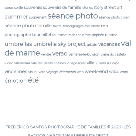
souvenirs
souvenirs de famille
story
street art
soeur
sortie
stories
séance photo
summer
surprenant
séance photo chien
séance photo famille
top
tavira
temoignages
top photo
photographe
tour eiffel
tourisme
trash the dress
trophée
turismo
val
umbrellas
umbrella sky project
vacances
urbain
de marne
verao
ventre
verrieres-le-buisson
viana do castelo
ville
video
vilamoura
vila real santo antonio
village royal
villiers sur orge
vincennes
week-end
visuel
vote
voyage
vêtements
web
WJPA
wppi
été
émotion
FREDERICO SANTOS PHOTOGRAPHE DE FAMILLES © 2026 · LES
PHOTOS NE SONT PAS LIBRES DE DROIT