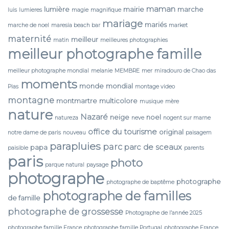
maman
lumière
mairie
marche
luis
lumieres
magie
magnifique
mariage
mariés
marche de noel
maresia beach bar
market
maternité
meilleur
matin
meilleures photographies
meilleur photographe famille
meilleur photographe mondial
melanie
MEMBRE
mer
miradouro de Chao das
moments
monde
mondial
Pias
montage video
montagne
montmartre
multicolore
musique
mère
nature
Nazaré
neige
noel
natureza
neve
nogent sur marne
office du tourisme
original
notre dame de paris
nouveau
paisagem
parapluies
parc
parc de sceaux
papa
paisible
parents
paris
photo
parque natural
paysage
photographe
photographe
photographe de baptême
photographe de familles
de famille
photographe de grossesse
Photographe de l’année 2025
photographe famille France
photographe famille Portugal
photographe France