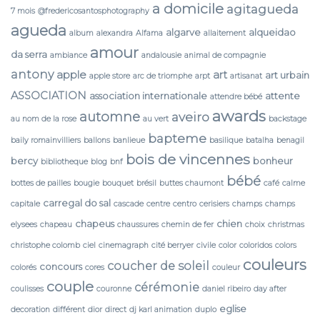
a domicile
agitagueda
7 mois
@fredericosantosphotography
agueda
algarve
alqueidao
album
alexandra
Alfama
allaitement
amour
da serra
ambiance
andalousie
animal de compagnie
antony
apple
art
art urbain
apple store
arc de triomphe
arpt
artisanat
ASSOCIATION
association internationale
attente
attendre bébé
awards
automne
aveiro
au nom de la rose
au vert
backstage
bapteme
baily romainvilliers
ballons
banlieue
basilique
batalha
benagil
bois de vincennes
bercy
bonheur
bibliotheque
blog
bnf
bébé
bottes de pailles
bougie
bouquet
brésil
buttes chaumont
café
calme
carregal do sal
capitale
cascade
centre
centro
cerisiers
champs
champs
chapeus
chien
elysees
chapeau
chaussures
chemin de fer
choix
christmas
christophe colomb
ciel
cinemagraph
cité berryer
civile
color
coloridos
colors
couleurs
coucher de soleil
concours
colorés
cores
couleur
couple
cérémonie
coulisses
couronne
daniel ribeiro
day after
eglise
decoration
différent
dior
direct
dj karl animation
duplo