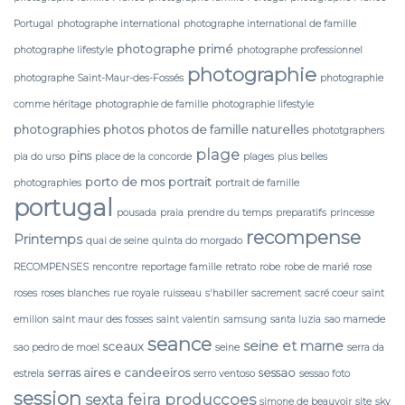
Portugal
photographe international
photographe international de famille
photographe primé
photographe lifestyle
photographe professionnel
photographie
photographe Saint-Maur-des-Fossés
photographie
comme héritage
photographie de famille
photographie lifestyle
photographies
photos
photos de famille naturelles
phototgraphers
plage
pins
pia do urso
place de la concorde
plages
plus belles
porto de mos
portrait
photographies
portrait de famille
portugal
pousada
praia
prendre du temps
preparatifs
princesse
recompense
Printemps
quai de seine
quinta do morgado
RECOMPENSES
rencontre
reportage famille
retrato
robe
robe de marié
rose
roses
roses blanches
rue royale
ruisseau
s'habiller
sacrement
sacré coeur
saint
emilion
saint maur des fosses
saint valentin
samsung
santa luzia
sao mamede
seance
seine et marne
sceaux
sao pedro de moel
seine
serra da
serras aires e candeeiros
sessao
estrela
serro ventoso
sessao foto
session
sexta feira producçoes
simone de beauvoir
site
sky