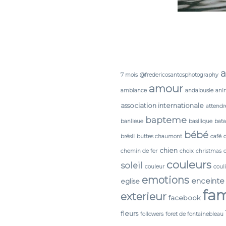
a
7 mois
@fredericosantosphotography
amour
ambiance
andalousie
ani
association internationale
attendr
bapteme
banlieue
basilique
bata
bébé
brésil
buttes chaumont
café
chien
chemin de fer
choix
christmas
couleurs
soleil
couleur
coul
emotions
enceinte
eglise
fam
exterieur
facebook
fleurs
followers
foret de fontainebleau