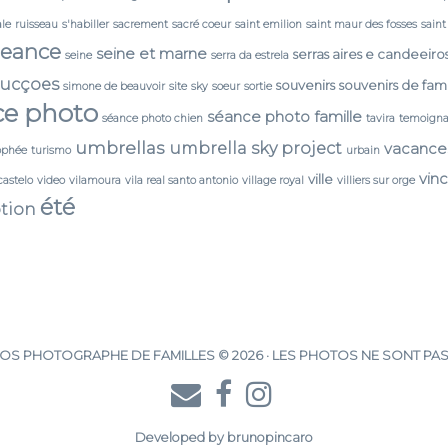
ale
ruisseau
s'habiller
sacrement
sacré coeur
saint emilion
saint maur des fosses
saint
seance
seine et marne
serras aires e candeeiro
seine
serra da estrela
ducçoes
souvenirs
souvenirs de fami
simone de beauvoir
site
sky
soeur
sortie
ce photo
séance photo famille
séance photo chien
tavira
temoign
umbrellas
umbrella sky project
vacance
ophée
turismo
urbain
vin
ville
castelo
video
vilamoura
vila real santo antonio
village royal
villiers sur orge
été
tion
S PHOTOGRAPHE DE FAMILLES © 2026 · LES PHOTOS NE SONT PAS
Developed by
brunopincaro