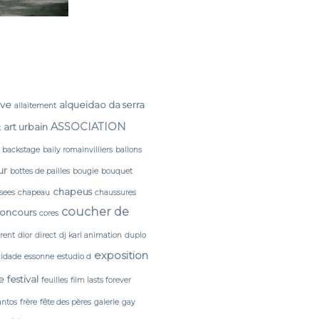
rve
alqueidao da serra
allaitement
ASSOCIATION
art urbain
t
backstage
baily romainvilliers
ballons
ur
bottes de pailles
bougie
bouquet
chapeus
sees
chapeau
chaussures
coucher de
oncours
cores
érent
dior
direct
dj karl animation
duplo
exposition
cidade
essonne
estudio d
e
festival
feuilles
film lasts forever
antos
frère
fête des pères
galerie
gay