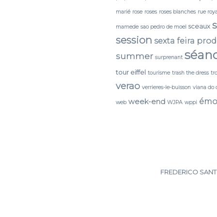
marié
rose
roses
roses blanches
rue roy
sceaux
mamede
sao pedro de moel
session
sexta feira pro
séan
summer
surprenant
tour eiffel
tourisme
trash the dress
tr
verao
verrieres-le-buisson
viana do 
émo
week-end
web
WJPA
wppi
FREDERICO SANTO