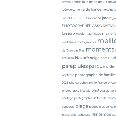
graffiti
grande roue
graph
gratuit
gravi
ile de france
idée de sortie
ile saint l
iphone
jardin
Jornal
iphone 5s
joi
PHOTOGRAPHER ASSOCIATIO
lumière
mairie
magie
magnifique
meill
meilleures photographies
moments
de Chao das Pias
Nazaré
neige
noel
natureza
neve
parapluies
parc
parc de
photographe de famille
baptême
2025
photographe famille France
photo
photographe 
photographe lifestyle
héritage
photographie de famille
photog
plage
concorde
plages
plus belles 
Printemps
preparatifs
princesse
qua