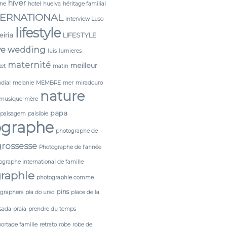
hiver
ine
hotel
huelva
héritage familial
TERNATIONAL
interview Luso
lifestyle
leiria
LIFESTYLE
ve wedding
luis
lumieres
maternité
meilleur
et
matin
dial
melanie
MEMBRE
mer
miradouro
nature
musique
mère
papa
paisagem
paisible
ographe
photographe de
rossesse
Photographe de l’année
ographe international de famille
raphie
photographie comme
pins
tgraphers
pia do urso
place de la
sada
praia
prendre du temps
portage famille
retrato
robe
robe de