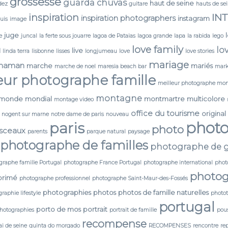
grossesse
guarda chuvas
haut de seine
dez
guitare
hauts de se
IN
inspiration
inspiration photographers
instagram
ouis
image
juge
e
juncal
la ferte sous jouarre
lagoa de Pataias
lagoa grande
lapa
la rabida
lego
love family
lo
N
live
linda terra
lisbonne
lisses
longjumeau
love
love stories
mariage
maman
marche
mariés
marche de noel
maresia beach bar
mark
eur photographe famille
meilleur photographe mon
montagne
monde
mondial
montmartre
multicolore
montage video
office du tourisme
original
nogent sur marne
notre dame de paris
nouveau
phot
paris
photo
 sceaux
parents
parque natural
paysage
photographe de familles
photographe de g
graphe famille Portugal
photographe France Portugal
photographe international
phot
photog
primé
photographe professionnel
photographe Saint-Maur-des-Fossés
photographies
photos
photos de famille naturelles
raphie lifestyle
photo
portugal
porto de mos
portrait
photographies
portrait de famille
pou
recompense
i de seine
quinta do morgado
RECOMPENSES
rencontre
re