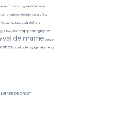
 valentin
samsung
santa luzia
sao
s
sessao
serro ventoso
sessao foto
lle
story
street art
stories
top photographe
ages
top photo
val de marne
s
ventre
cennes
visuel
vote
voyage
vêtements
 LIBRES DE DROIT