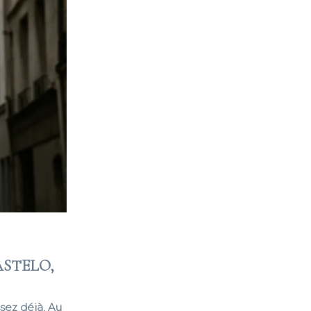
ASTELO,
sez déjà. Au