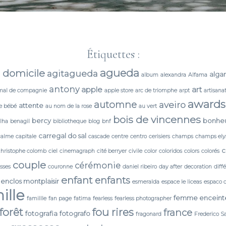
Étiquettes :
agueda
 domicile
agitagueda
alga
album
alexandra
Alfama
antony
apple
art
mal de compagnie
apple store
arc de triomphe
arpt
artisana
awards
automne
aveiro
attente
e bébé
au nom de la rose
au vert
bois de vincennes
bercy
bonhe
lha
benagil
bibliotheque
blog
bnf
carregal do sal
calme
capitale
cascade
centre
centro
cerisiers
champs
champs ely
c
christophe colomb
ciel
cinemagraph
cité berryer
civile
color
coloridos
colors
colorés
couple
cérémonie
isses
couronne
daniel ribeiro
day after
decoration
diff
enfant
enfants
enclos montplaisir
esmeralda
espace le liceas
espaco 
ille
femme enceint
famillle
fan page
fatima
fearless
fearless photographer
forêt
fou rires
france
fotografia
fotografo
fragonard
Frederico S