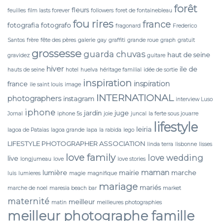
forêt
fleurs
feuilles
film lasts forever
followers
foret de fontainebleau
fou rires
france
fotografia
fotografo
fragonard
Frederico
Santos
frère
fête des pères
galerie
gay
graffiti
grande roue
graph
gratuit
grossesse
guarda chuvas
haut de seine
gravidez
guitare
hiver
ile de
hauts de seine
hotel
huelva
héritage familial
idée de sortie
inspiration
inspiration
france
ile saint louis
image
INTERNATIONAL
photographers
instagram
interview Luso
iphone
jardin
juge
Jornal
iphone 5s
joie
juncal
la ferte sous jouarre
lifestyle
leiria
lagoa de Pataias
lagoa grande
lapa
la rabida
lego
LIFESTYLE PHOTOGRAPHER ASSOCIATION
linda terra
lisbonne
lisses
love family
love wedding
live
longjumeau
love
love stories
maman
lumière
mairie
marche
luis
lumieres
magie
magnifique
mariage
mariés
marche de noel
maresia beach bar
market
maternité
meilleur
matin
meilleures photographies
meilleur photographe famille