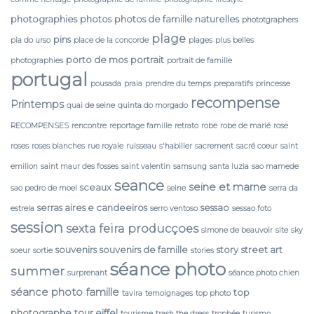
photographies
photos
photos de famille naturelles
phototgraphers
plage
pins
pia do urso
place de la concorde
plages
plus belles
porto de mos
portrait
photographies
portrait de famille
portugal
pousada
praia
prendre du temps
preparatifs
princesse
recompense
Printemps
quai de seine
quinta do morgado
RECOMPENSES
rencontre
reportage famille
retrato
robe
robe de marié
rose
roses
roses blanches
rue royale
ruisseau
s'habiller
sacrement
sacré coeur
saint
emilion
saint maur des fosses
saint valentin
samsung
santa luzia
sao mamede
seance
seine et marne
sceaux
sao pedro de moel
seine
serra da
serras aires e candeeiros
sessao
estrela
serro ventoso
sessao foto
session
sexta feira producçoes
simone de beauvoir
site
sky
souvenirs
souvenirs de famille
story
street art
soeur
sortie
stories
séance photo
summer
surprenant
séance photo chien
séance photo famille
top
tavira
temoignages
top photo
photographe
tour eiffel
tourisme
trash the dress
trophée
turismo