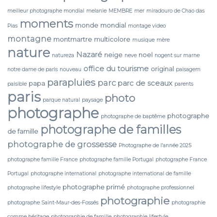
meilleur photographe mondial
melanie
MEMBRE
mer
miradouro de Chao das
moments
monde
mondial
Pias
montage video
montagne
montmartre
multicolore
musique
mère
nature
Nazaré
neige
noel
natureza
neve
nogent sur marne
office du tourisme
original
notre dame de paris
nouveau
paisagem
parapluies
parc
parc de sceaux
papa
paisible
parents
paris
photo
parque natural
paysage
photographe
photographe
photographe de baptême
photographe de familles
de famille
photographe de grossesse
Photographe de l’année 2025
photographe famille France
photographe famille Portugal
photographe France
Portugal
photographe international
photographe international de famille
photographe primé
photographe lifestyle
photographe professionnel
photographie
photographe Saint-Maur-des-Fossés
photographie
comme héritage
photographie de famille
photographie lifestyle