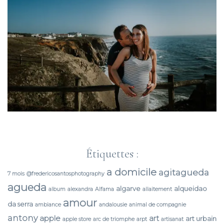
Étiquettes :
a domicile
agitagueda
7 mois
@fredericosantosphotography
agueda
algarve
alqueidao
album
alexandra
Alfama
allaitement
amour
da serra
ambiance
andalousie
animal de compagnie
antony
apple
art
art urbain
apple store
arc de triomphe
arpt
artisanat