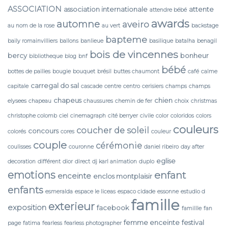
ASSOCIATION
association internationale
attente
attendre bébé
awards
automne
aveiro
au nom de la rose
au vert
backstage
bapteme
baily romainvilliers
ballons
banlieue
basilique
batalha
benagil
bois de vincennes
bercy
bonheur
bibliotheque
blog
bnf
bébé
bottes de pailles
bougie
bouquet
brésil
buttes chaumont
café
calme
carregal do sal
capitale
cascade
centre
centro
cerisiers
champs
champs
chapeus
chien
elysees
chapeau
chaussures
chemin de fer
choix
christmas
christophe colomb
ciel
cinemagraph
cité berryer
civile
color
coloridos
colors
couleurs
coucher de soleil
concours
colorés
cores
couleur
couple
cérémonie
coulisses
couronne
daniel ribeiro
day after
eglise
decoration
différent
dior
direct
dj karl animation
duplo
emotions
enfant
enceinte
enclos montplaisir
enfants
esmeralda
espace le liceas
espaco cidade
essonne
estudio d
famille
exterieur
exposition
facebook
famillle
fan
femme enceinte
festival
page
fatima
fearless
fearless photographer