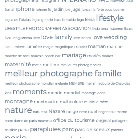
photographers
instagram
interview Luso
iphone
jardin
juge
Jornal
iphone 5s
joie
juncal
la ferte sous jouarre
lifestyle
leiria
lagoa de Pataias
lagoa grande
lapa
la rabida
lego
LIFESTYLE PHOTOGRAPHER ASSOCIATION
linda terra
lisbonne
lisses
love family
love wedding
live
longjumeau
love
love stories
maman
lumière
mairie
marche
luis
lumieres
magie
magnifique
mariage
mariés
marche de noel
maresia beach bar
market
maternité
meilleur
matin
meilleures photographies
meilleur photographe famille
meilleur photographe mondial
melanie
MEMBRE
mer
miradouro de Chao das
moments
monde
mondial
Pias
montage video
montagne
montmartre
multicolore
musique
mère
nature
Nazaré
neige
noel
natureza
neve
nogent sur marne
office du tourisme
original
notre dame de paris
nouveau
paisagem
parapluies
parc
parc de sceaux
papa
paisible
parents