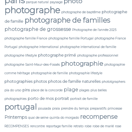
paris
photo
parque natural
paysage
photographe
photographe
photographe de baptême
photographe de familles
de famille
photographe de grossesse
Photographe de l’année 2025
photographe famille France
photographe famille Portugal
photographe France
Portugal
photographe international
photographe international de famille
photographe primé
photographe lifestyle
photographe professionnel
photographie
photographe Saint-Maur-des-Fossés
photographie
comme héritage
photographie de famille
photographie lifestyle
photographies
photos
photos de famille naturelles
phototgraphers
plage
pins
pia do urso
place de la concorde
plages
plus belles
porto de mos
portrait
photographies
portrait de famille
portugal
pousada
praia
prendre du temps
preparatifs
princesse
recompense
Printemps
quai de seine
quinta do morgado
RECOMPENSES
rencontre
reportage famille
retrato
robe
robe de marié
rose