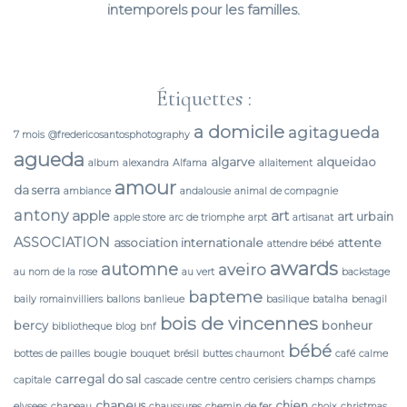
intemporels pour les familles.
Étiquettes :
a domicile
agitagueda
7 mois
@fredericosantosphotography
agueda
algarve
alqueidao
album
alexandra
Alfama
allaitement
amour
da serra
ambiance
andalousie
animal de compagnie
antony
apple
art
art urbain
apple store
arc de triomphe
arpt
artisanat
ASSOCIATION
association internationale
attente
attendre bébé
awards
automne
aveiro
au nom de la rose
au vert
backstage
bapteme
baily romainvilliers
ballons
banlieue
basilique
batalha
benagil
bois de vincennes
bercy
bonheur
bibliotheque
blog
bnf
bébé
bottes de pailles
bougie
bouquet
brésil
buttes chaumont
café
calme
carregal do sal
capitale
cascade
centre
centro
cerisiers
champs
champs
chapeus
chien
elysees
chapeau
chaussures
chemin de fer
choix
christmas