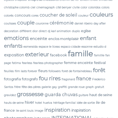
christophe colomb
ciel
cinemagraph
cité berryer
civile
color
coloridos
colors
couleurs
coucher de soleil
concours
colorés
cores
couleur
couple
cérémonie
coulisses
couronne
daniel ribeiro
day after
eglise
decoration
différent
dior
direct
dj karl animation
duplo
emotions
enfant
enceinte
enclos montplaisir
enfants
esmeralda
espace le liceas
espaco cidade
essonne
estudio d
famille
exterieur
exposition
facebook
famillle
fan
femme enceinte
festival
page
fatima
fearless
fearless photographer
forêt
fleurs
feuilles
film lasts forever
followers
foret de fontainebleau
fou rires
france
fotografia
fotografo
fragonard
Frederico
Santos
frère
fête des pères
galerie
gay
graffiti
grande roue
graph
gratuit
grossesse
guarda chuvas
haut de seine
gravidez
guitare
hiver
ile de
hauts de seine
hotel
huelva
héritage familial
idée de sortie
inspiration
inspiration
france
ile saint louis
image
INTERNATIONAL