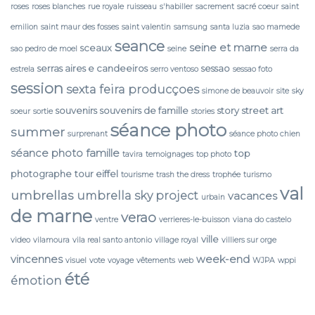
roses
roses blanches
rue royale
ruisseau
s'habiller
sacrement
sacré coeur
saint
emilion
saint maur des fosses
saint valentin
samsung
santa luzia
sao mamede
seance
seine et marne
sceaux
sao pedro de moel
seine
serra da
serras aires e candeeiros
sessao
estrela
serro ventoso
sessao foto
session
sexta feira producçoes
simone de beauvoir
site
sky
souvenirs
souvenirs de famille
story
street art
soeur
sortie
stories
séance photo
summer
surprenant
séance photo chien
séance photo famille
top
tavira
temoignages
top photo
photographe
tour eiffel
tourisme
trash the dress
trophée
turismo
val
umbrellas
umbrella sky project
vacances
urbain
de marne
verao
ventre
verrieres-le-buisson
viana do castelo
ville
video
vilamoura
vila real santo antonio
village royal
villiers sur orge
vincennes
week-end
visuel
vote
voyage
vêtements
web
WJPA
wppi
été
émotion