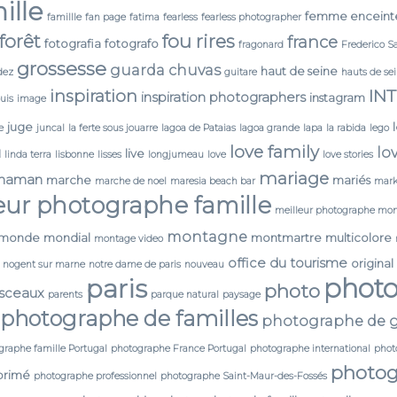
ille
femme enceint
famillle
fan page
fatima
fearless
fearless photographer
forêt
fou rires
france
fotografia
fotografo
fragonard
Frederico S
grossesse
guarda chuvas
haut de seine
dez
guitare
hauts de se
IN
inspiration
inspiration photographers
instagram
ouis
image
juge
e
juncal
la ferte sous jouarre
lagoa de Pataias
lagoa grande
lapa
la rabida
lego
love family
lo
N
live
linda terra
lisbonne
lisses
longjumeau
love
love stories
mariage
maman
marche
mariés
marche de noel
maresia beach bar
mark
eur photographe famille
meilleur photographe mon
montagne
monde
mondial
montmartre
multicolore
montage video
office du tourisme
original
nogent sur marne
notre dame de paris
nouveau
phot
paris
photo
 sceaux
parents
parque natural
paysage
photographe de familles
photographe de g
graphe famille Portugal
photographe France Portugal
photographe international
phot
photog
primé
photographe professionnel
photographe Saint-Maur-des-Fossés