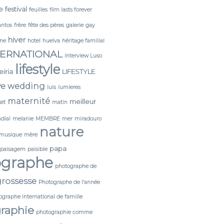
e
festival
feuilles
film lasts forever
antos
frère
fête des pères
galerie
gay
hiver
ine
hotel
huelva
héritage familial
TERNATIONAL
interview Luso
lifestyle
leiria
LIFESTYLE
ve wedding
luis
lumieres
maternité
meilleur
et
matin
dial
melanie
MEMBRE
mer
miradouro
nature
musique
mère
papa
paisagem
paisible
ographe
photographe de
rossesse
Photographe de l’année
ographe international de famille
raphie
photographie comme