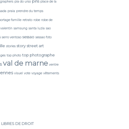
pins
tgraphers
pia do urso
place de la
sada
praia
prendre du temps
portage famille
retrato
robe
robe de
 valentin
samsung
santa luzia
sao
s
sessao
serro ventoso
sessao foto
lle
story
street art
stories
top photographe
ages
top photo
val de marne
s
ventre
cennes
visuel
vote
voyage
vêtements
 LIBRES DE DROIT