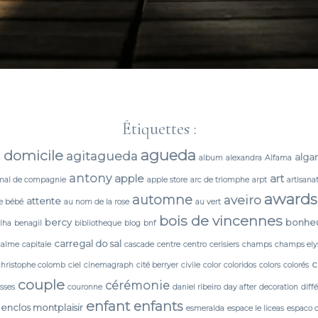
Étiquettes :
agueda
 domicile
agitagueda
alga
album
alexandra
Alfama
antony
apple
art
mal de compagnie
apple store
arc de triomphe
arpt
artisana
awards
automne
aveiro
attente
e bébé
au nom de la rose
au vert
bois de vincennes
bercy
bonhe
lha
benagil
bibliotheque
blog
bnf
carregal do sal
calme
capitale
cascade
centre
centro
cerisiers
champs
champs ely
c
christophe colomb
ciel
cinemagraph
cité berryer
civile
color
coloridos
colors
colorés
couple
cérémonie
isses
couronne
daniel ribeiro
day after
decoration
diff
enfant
enfants
enclos montplaisir
esmeralda
espace le liceas
espaco 