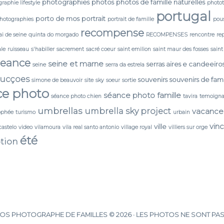
photographies
photos
photos de famille naturelles
raphie lifestyle
photo
portugal
porto de mos
portrait
photographies
portrait de famille
pou
recompense
i de seine
quinta do morgado
RECOMPENSES
rencontre
re
ale
ruisseau
s'habiller
sacrement
sacré coeur
saint emilion
saint maur des fosses
saint
seance
seine et marne
serras aires e candeeiro
seine
serra da estrela
ducçoes
souvenirs
souvenirs de fami
simone de beauvoir
site
sky
soeur
sortie
ce photo
séance photo famille
séance photo chien
tavira
temoign
umbrellas
umbrella sky project
vacance
ophée
turismo
urbain
vin
ville
castelo
video
vilamoura
vila real santo antonio
village royal
villiers sur orge
été
tion
S PHOTOGRAPHE DE FAMILLES © 2026 · LES PHOTOS NE SONT PAS