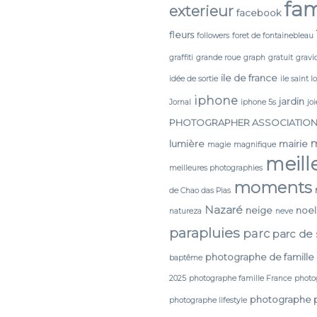
fam
exterieur
facebook
fleurs
followers
foret de fontainebleau
graffiti
grande roue
graph
gratuit
gravi
ile de france
idée de sortie
ile saint l
iphone
jardin
Jornal
iphone 5s
joi
PHOTOGRAPHER ASSOCIATIO
lumière
mairie
magie
magnifique
meill
meilleures photographies
moments
de Chao das Pias
Nazaré
neige
noel
natureza
neve
parapluies
parc
parc de
photographe de famille
baptême
2025
photographe famille France
photo
photographe 
photographe lifestyle