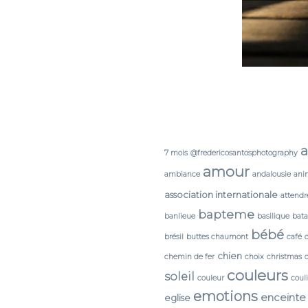
a
7 mois
@fredericosantosphotography
amour
ambiance
andalousie
ani
association internationale
attendr
bapteme
banlieue
basilique
bata
bébé
brésil
buttes chaumont
café
chien
chemin de fer
choix
christmas
couleurs
soleil
couleur
coul
emotions
enceinte
eglise