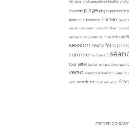
héritage
photographie de famille
photog
plage
concorde
plages
plus belles 
Printemps
preparatifs
princesse
qua
marié
rose
roses
roses blanches
rue roy
sceaux
mamede
sao pedro de moel
session
sexta feira pro
séan
summer
surprenant
tour eiffel
tourisme
trash the dress
tr
verao
verrieres-le-buisson
viana do 
émo
week-end
web
WJPA
wppi
FREDERICO SANTO