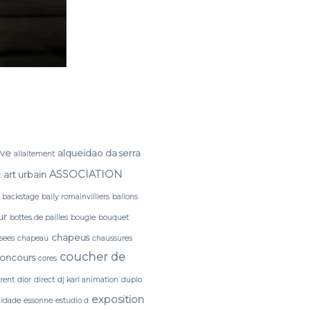
rve
alqueidao da serra
allaitement
ASSOCIATION
art urbain
t
backstage
baily romainvilliers
ballons
ur
bottes de pailles
bougie
bouquet
chapeus
sees
chapeau
chaussures
coucher de
oncours
cores
érent
dior
direct
dj karl animation
duplo
exposition
cidade
essonne
estudio d