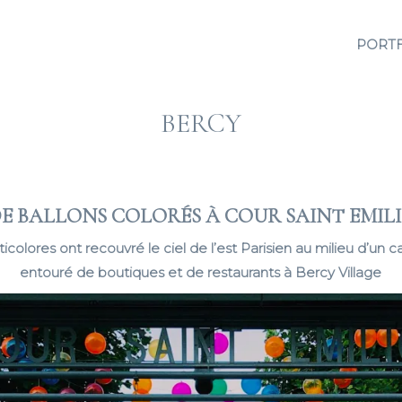
PORT
BERCY
DE BALLONS COLORÉS À COUR SAINT EMILI
icolores ont recouvré le ciel de l’est Parisien au milieu d’un
entouré de boutiques et de restaurants à Bercy Village