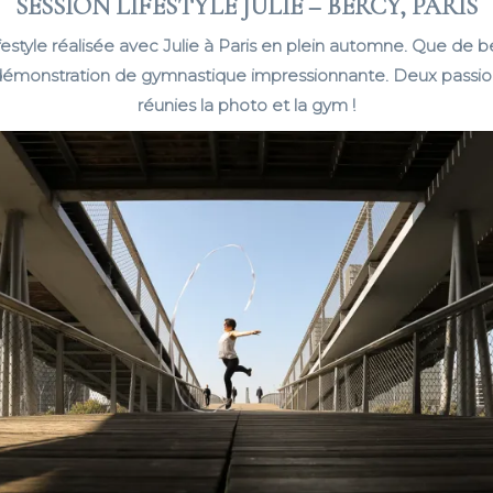
SESSION LIFESTYLE JULIE – BERCY, PARIS
festyle réalisée avec Julie à Paris en plein automne. Que de b
 démonstration de gymnastique impressionnante. Deux passion
réunies la photo et la gym !