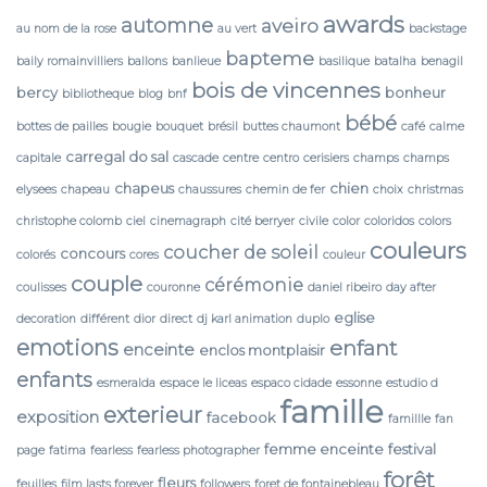
awards
automne
aveiro
au nom de la rose
au vert
backstage
bapteme
baily romainvilliers
ballons
banlieue
basilique
batalha
benagil
bois de vincennes
bercy
bonheur
bibliotheque
blog
bnf
bébé
bottes de pailles
bougie
bouquet
brésil
buttes chaumont
café
calme
carregal do sal
capitale
cascade
centre
centro
cerisiers
champs
champs
chapeus
chien
elysees
chapeau
chaussures
chemin de fer
choix
christmas
christophe colomb
ciel
cinemagraph
cité berryer
civile
color
coloridos
colors
couleurs
coucher de soleil
concours
colorés
cores
couleur
couple
cérémonie
coulisses
couronne
daniel ribeiro
day after
eglise
decoration
différent
dior
direct
dj karl animation
duplo
emotions
enfant
enceinte
enclos montplaisir
enfants
esmeralda
espace le liceas
espaco cidade
essonne
estudio d
famille
exterieur
exposition
facebook
famillle
fan
femme enceinte
festival
page
fatima
fearless
fearless photographer
forêt
fleurs
feuilles
film lasts forever
followers
foret de fontainebleau