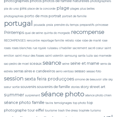
photographies
photos
photos de famille naturelles
phototgraphers
plage
pins
pia do urso
place de la concorde
plages
plus belles
porto de mos
portrait
photographies
portrait de famille
portugal
pousada
praia
prendre du temps
preparatifs
princesse
recompense
Printemps
quai de seine
quinta do morgado
RECOMPENSES
rencontre
reportage famille
retrato
robe
robe de marié
rose
roses
roses blanches
rue royale
ruisseau
s'habiller
sacrement
sacré coeur
saint
emilion
saint maur des fosses
saint valentin
samsung
santa luzia
sao mamede
seance
seine et marne
sceaux
sao pedro de moel
seine
serra da
serras aires e candeeiros
sessao
estrela
serro ventoso
sessao foto
session
sexta feira producçoes
simone de beauvoir
site
sky
souvenirs
souvenirs de famille
story
street art
soeur
sortie
stories
séance photo
summer
surprenant
séance photo chien
séance photo famille
top
tavira
temoignages
top photo
photographe
tour eiffel
tourisme
trash the dress
trophée
turismo