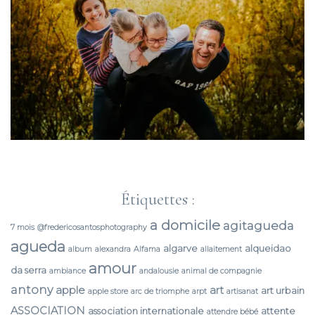
Étiquettes :
a domicile
agitagueda
7 mois
@fredericosantosphotography
agueda
algarve
alqueidao
album
alexandra
Alfama
allaitement
amour
da serra
ambiance
andalousie
animal de compagnie
antony
apple
art
art urbain
apple store
arc de triomphe
arpt
artisanat
ASSOCIATION
association internationale
attente
attendre bébé