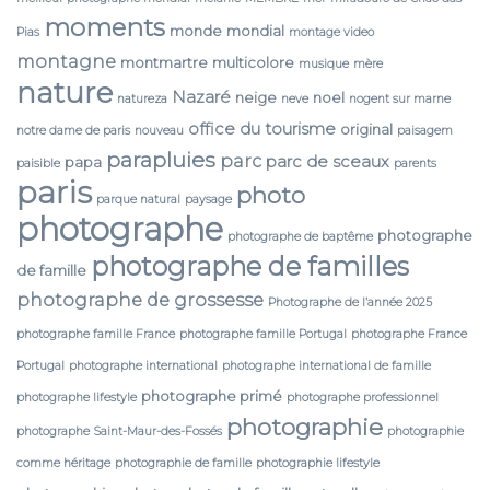
moments
monde
mondial
Pias
montage video
montagne
montmartre
multicolore
musique
mère
nature
Nazaré
neige
noel
natureza
neve
nogent sur marne
office du tourisme
original
notre dame de paris
nouveau
paisagem
parapluies
parc
parc de sceaux
papa
paisible
parents
paris
photo
parque natural
paysage
photographe
photographe
photographe de baptême
photographe de familles
de famille
photographe de grossesse
Photographe de l’année 2025
photographe famille France
photographe famille Portugal
photographe France
Portugal
photographe international
photographe international de famille
photographe primé
photographe lifestyle
photographe professionnel
photographie
photographe Saint-Maur-des-Fossés
photographie
comme héritage
photographie de famille
photographie lifestyle