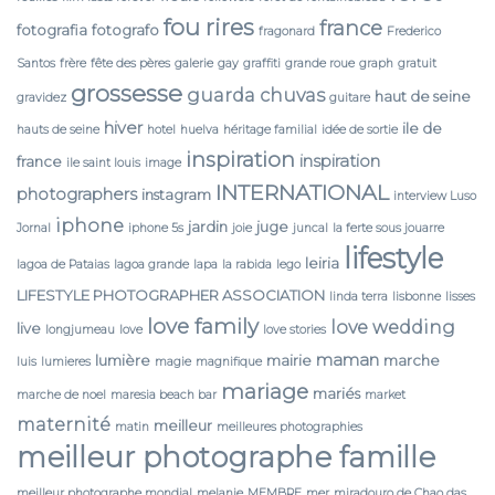
fou rires
france
fotografia
fotografo
fragonard
Frederico
Santos
frère
fête des pères
galerie
gay
graffiti
grande roue
graph
gratuit
grossesse
guarda chuvas
haut de seine
gravidez
guitare
hiver
ile de
hauts de seine
hotel
huelva
héritage familial
idée de sortie
inspiration
inspiration
france
ile saint louis
image
INTERNATIONAL
photographers
instagram
interview Luso
iphone
jardin
juge
Jornal
iphone 5s
joie
juncal
la ferte sous jouarre
lifestyle
leiria
lagoa de Pataias
lagoa grande
lapa
la rabida
lego
LIFESTYLE PHOTOGRAPHER ASSOCIATION
linda terra
lisbonne
lisses
love family
love wedding
live
longjumeau
love
love stories
maman
lumière
mairie
marche
luis
lumieres
magie
magnifique
mariage
mariés
marche de noel
maresia beach bar
market
maternité
meilleur
matin
meilleures photographies
meilleur photographe famille
meilleur photographe mondial
melanie
MEMBRE
mer
miradouro de Chao das