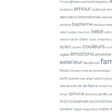
a
7 mois
@fredericosantosphotography
amour
ambiance
andalousie
ani
association internationale
attendr
bapteme
banlieue
basilique
bata
bébé
brésil
buttes chaumont
café
chien
chemin de fer
choix
christmas
couleurs
soleil
couleur
coul
emotions
enceinte
eglise
fam
exterieur
facebook
fleurs
followers
foret de fontainebleau
graffiti
grande roue
graph
gratuit
gravi
ile de france
idée de sortie
ile saint l
iphone
jardin
Jornal
iphone 5s
joi
PHOTOGRAPHER ASSOCIATIO
lumière
mairie
magie
magnifique