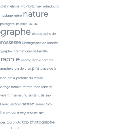
dial
melanie
MEMBRE
mer
miradouro
nature
musique
mère
papa
paisagem
paisible
ographe
photographe de
rossesse
Photographe de l’année
ographe international de famille
raphie
photographie comme
pins
tgraphers
pia do urso
place de la
sada
praia
prendre du temps
portage famille
retrato
robe
robe de
 valentin
samsung
santa luzia
sao
s
sessao
serro ventoso
sessao foto
lle
story
street art
stories
top photographe
ages
top photo