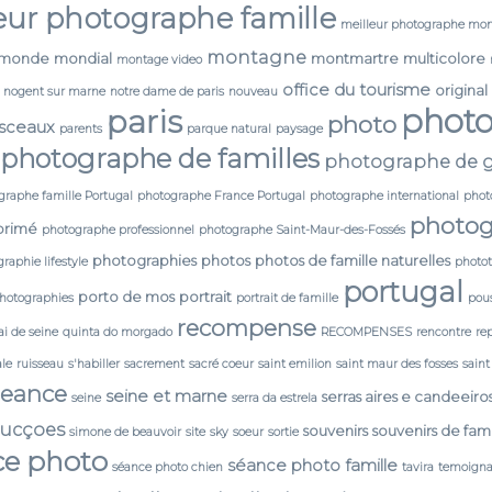
eur photographe famille
meilleur photographe mon
montagne
monde
mondial
montmartre
multicolore
montage video
office du tourisme
original
nogent sur marne
notre dame de paris
nouveau
phot
paris
photo
 sceaux
parents
parque natural
paysage
photographe de familles
photographe de g
graphe famille Portugal
photographe France Portugal
photographe international
phot
photog
primé
photographe professionnel
photographe Saint-Maur-des-Fossés
photographies
photos
photos de famille naturelles
raphie lifestyle
photo
portugal
porto de mos
portrait
photographies
portrait de famille
pou
recompense
i de seine
quinta do morgado
RECOMPENSES
rencontre
re
ale
ruisseau
s'habiller
sacrement
sacré coeur
saint emilion
saint maur des fosses
saint
seance
seine et marne
serras aires e candeeiro
seine
serra da estrela
ducçoes
souvenirs
souvenirs de fami
simone de beauvoir
site
sky
soeur
sortie
ce photo
séance photo famille
séance photo chien
tavira
temoign