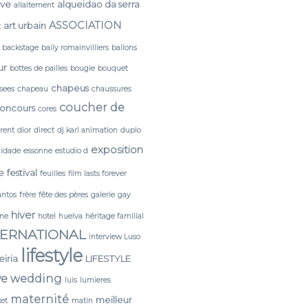
rve
alqueidao da serra
allaitement
ASSOCIATION
art urbain
t
backstage
baily romainvilliers
ballons
ur
bottes de pailles
bougie
bouquet
chapeus
sees
chapeau
chaussures
coucher de
oncours
cores
érent
dior
direct
dj karl animation
duplo
exposition
cidade
essonne
estudio d
e
festival
feuilles
film lasts forever
antos
frère
fête des pères
galerie
gay
hiver
ine
hotel
huelva
héritage familial
TERNATIONAL
interview Luso
lifestyle
leiria
LIFESTYLE
ve wedding
luis
lumieres
maternité
meilleur
et
matin