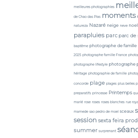
meill
meilleures photographies
moments
de Chao das Pias
Nazaré
neige
noel
natureza
neve
parapluies
parc
parc de
photographe de famille
baptême
2025
photographe famille France
photo
photographe 
photographe lifestyle
héritage
photographie de famille
photog
plage
concorde
plages
plus belles 
Printemps
preparatifs
princesse
qua
marié
rose
roses
roses blanches
rue roy
sceaux
mamede
sao pedro de moel
session
sexta feira pro
séan
summer
surprenant