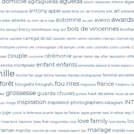
agueda
 domicile
agitagueda
alga
album
alexandra
Alfama
antony
apple
art
mal de compagnie
apple store
arc de triomphe
arpt
artisana
awards
automne
aveiro
attente
e bébé
au nom de la rose
au vert
bois de vincennes
bercy
bonhe
lha
benagil
bibliotheque
blog
bnf
carregal do sal
calme
capitale
cascade
centre
centro
cerisiers
champs
champs ely
c
christophe colomb
ciel
cinemagraph
cité berryer
civile
color
coloridos
colors
colorés
couple
cérémonie
isses
couronne
daniel ribeiro
day after
decoration
diff
enfant
enfants
enclos montplaisir
esmeralda
espace le liceas
espaco 
ille
femme enceint
famillle
fan page
fatima
fearless
fearless photographer
forêt
fou rires
france
fotografia
fotografo
fragonard
Frederico S
grossesse
guarda chuvas
haut de seine
dez
guitare
hauts de se
IN
inspiration
inspiration photographers
instagram
ouis
image
juge
e
juncal
la ferte sous jouarre
lagoa de Pataias
lagoa grande
lapa
la rabida
lego
love family
lo
N
live
linda terra
lisbonne
lisses
longjumeau
love
love stories
mariage
maman
marche
mariés
marche de noel
maresia beach bar
mark