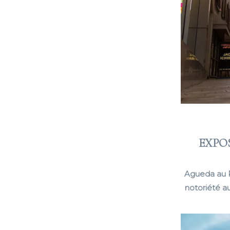
EXPO
Agueda au P
notoriété a