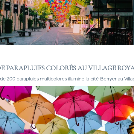
DE PARAPLUIES COLORÉS AU VILLAGE ROYA
de 200 parapluies multicolores illumine la cité Berryer au Vill