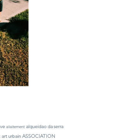
rve
alqueidao da serra
allaitement
ASSOCIATION
art urbain
t