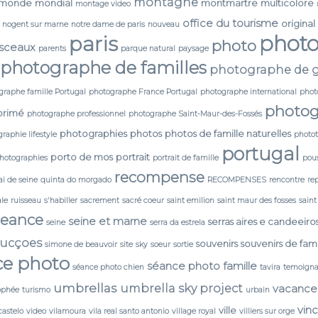
montagne
monde
mondial
montmartre
multicolore
montage video
office du tourisme
original
nogent sur marne
notre dame de paris
nouveau
phot
paris
photo
 sceaux
parents
parque natural
paysage
photographe de familles
photographe de g
graphe famille Portugal
photographe France Portugal
photographe international
phot
photog
primé
photographe professionnel
photographe Saint-Maur-des-Fossés
photographies
photos
photos de famille naturelles
raphie lifestyle
photo
portugal
porto de mos
portrait
photographies
portrait de famille
pou
recompense
i de seine
quinta do morgado
RECOMPENSES
rencontre
re
ale
ruisseau
s'habiller
sacrement
sacré coeur
saint emilion
saint maur des fosses
saint
seance
seine et marne
serras aires e candeeiro
seine
serra da estrela
ducçoes
souvenirs
souvenirs de fami
simone de beauvoir
site
sky
soeur
sortie
ce photo
séance photo famille
séance photo chien
tavira
temoign
umbrellas
umbrella sky project
vacance
ophée
turismo
urbain
vin
ville
castelo
video
vilamoura
vila real santo antonio
village royal
villiers sur orge