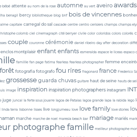
awards
automne
aveiro
attente
e bébé
au nom de la rose
au vert
bois de vincennes
bercy
bonhe
lha
benagil
bibliotheque
blog
bnf
carregal do sal
calme
capitale
cascade
centre
centro
cerisiers
champs
champs ely
c
christophe colomb
ciel
cinemagraph
cité berryer
civile
color
coloridos
colors
colorés
couple
cérémonie
isses
couronne
daniel ribeiro
day after
decoration
diff
enfant
enfants
enclos montplaisir
esmeralda
espace le liceas
espaco 
ille
femme enceint
famillle
fan page
fatima
fearless
fearless photographer
forêt
fou rires
france
fotografia
fotografo
fragonard
Frederico S
grossesse
guarda chuvas
haut de seine
dez
guitare
hauts de se
IN
inspiration
inspiration photographers
instagram
ouis
image
juge
e
juncal
la ferte sous jouarre
lagoa de Pataias
lagoa grande
lapa
la rabida
lego
love family
lo
N
live
linda terra
lisbonne
lisses
longjumeau
love
love stories
mariage
maman
marche
mariés
marche de noel
maresia beach bar
mark
eur photographe famille
meilleur photographe mon