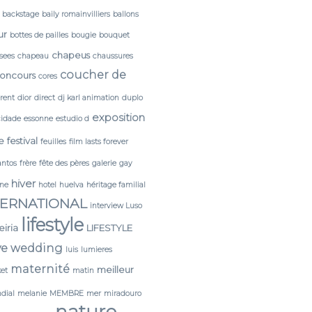
backstage
baily romainvilliers
ballons
ur
bottes de pailles
bougie
bouquet
chapeus
sees
chapeau
chaussures
coucher de
oncours
cores
érent
dior
direct
dj karl animation
duplo
exposition
cidade
essonne
estudio d
e
festival
feuilles
film lasts forever
antos
frère
fête des pères
galerie
gay
hiver
ine
hotel
huelva
héritage familial
TERNATIONAL
interview Luso
lifestyle
leiria
LIFESTYLE
ve wedding
luis
lumieres
maternité
meilleur
et
matin
dial
melanie
MEMBRE
mer
miradouro