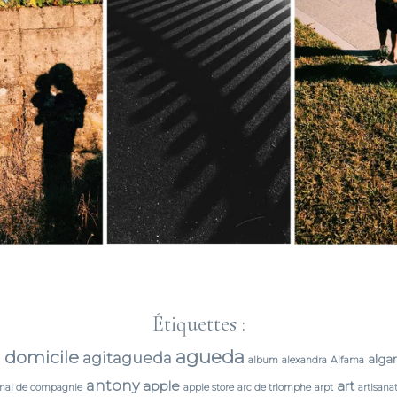
Étiquettes :
agueda
 domicile
agitagueda
alga
album
alexandra
Alfama
antony
apple
art
mal de compagnie
apple store
arc de triomphe
arpt
artisana