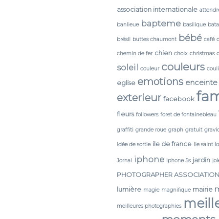
association internationale
attendr
bapteme
banlieue
basilique
bata
bébé
brésil
buttes chaumont
café
chien
chemin de fer
choix
christmas
couleurs
soleil
couleur
coul
emotions
enceinte
eglise
fam
exterieur
facebook
fleurs
followers
foret de fontainebleau
graffiti
grande roue
graph
gratuit
gravi
ile de france
idée de sortie
ile saint l
iphone
jardin
Jornal
iphone 5s
joi
PHOTOGRAPHER ASSOCIATIO
lumière
mairie
magie
magnifique
meill
meilleures photographies