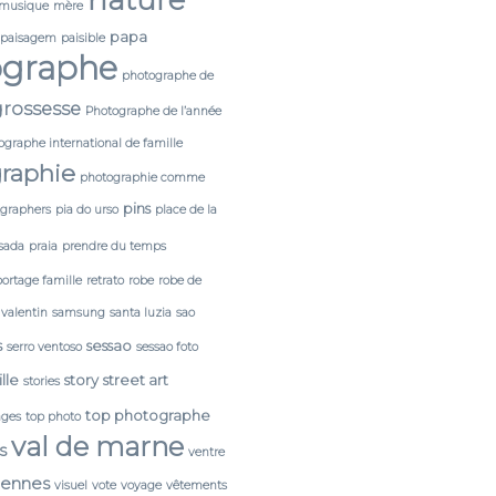
nature
musique
mère
papa
paisagem
paisible
ographe
photographe de
rossesse
Photographe de l’année
ographe international de famille
raphie
photographie comme
pins
tgraphers
pia do urso
place de la
sada
praia
prendre du temps
portage famille
retrato
robe
robe de
 valentin
samsung
santa luzia
sao
s
sessao
serro ventoso
sessao foto
lle
story
street art
stories
top photographe
ages
top photo
val de marne
s
ventre
cennes
visuel
vote
voyage
vêtements