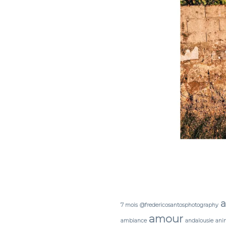
a
7 mois
@fredericosantosphotography
amour
ambiance
andalousie
ani