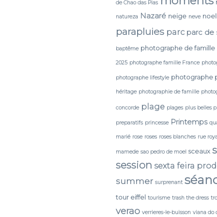
moments
de Chao das Pias
Nazaré
neige
noel
natureza
neve
parapluies
parc
parc de
photographe de famille
baptême
2025
photographe famille France
photo
photographe 
photographe lifestyle
héritage
photographie de famille
photog
plage
concorde
plages
plus belles 
Printemps
preparatifs
princesse
qua
marié
rose
roses
roses blanches
rue roy
sceaux
mamede
sao pedro de moel
session
sexta feira pro
séan
summer
surprenant
tour eiffel
tourisme
trash the dress
tr
verao
verrieres-le-buisson
viana do 