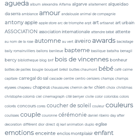
agueda
algarve
alqueidao
album
alexandra
Alfama
allaitement
amour
da serra
ambiance
andalousie
animal de compagnie
antony
apple
art
art urbain
apple store
arc de triomphe
arpt
artisanat
ASSOCIATION
association internationale
attente
attendre bébé
awards
automne
aveiro
au nom de la rose
au vert
backstage
bapteme
baily romainvilliers
ballons
banlieue
basilique
batalha
benagil
bois de vincennes
bercy
bonheur
bibliotheque
blog
bnf
bébé
bottes de pailles
bougie
bouquet
brésil
buttes chaumont
café
calme
carregal do sal
capitale
cascade
centre
centro
cerisiers
champs
champs
chapeus
chien
elysees
chapeau
chaussures
chemin de fer
choix
christmas
christophe colomb
ciel
cinemagraph
cité berryer
civile
color
coloridos
colors
couleurs
coucher de soleil
concours
colorés
cores
couleur
couple
cérémonie
coulisses
couronne
daniel ribeiro
day after
eglise
decoration
différent
dior
direct
dj karl animation
duplo
emotions
enfant
enceinte
enclos montplaisir