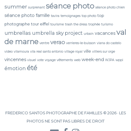
séance photo
summer
surprenant
séance photo chien
séance photo famille
top
tavira
temoignages
top photo
photographe
tour eiffel
tourisme
trash the dress
trophée
turismo
val
umbrellas
umbrella sky project
vacances
urbain
de marne
verao
ventre
verrieres-le-buisson
viana do castelo
ville
video
vilamoura
vila real santo antonio
village royal
villiers sur orge
vincennes
week-end
visuel
vote
voyage
vêtements
web
WJPA
wppi
été
émotion
FREDERICO SANTOS PHOTOGRAPHE DE FAMILLES © 2026 · LES
PHOTOS NE SONT PAS LIBRES DE DROIT