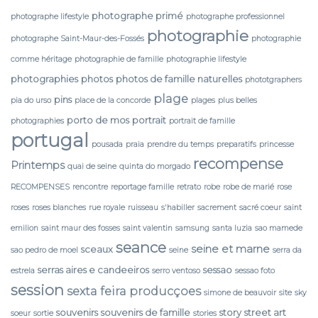
photographe primé
photographe lifestyle
photographe professionnel
photographie
photographe Saint-Maur-des-Fossés
photographie
comme héritage
photographie de famille
photographie lifestyle
photographies
photos
photos de famille naturelles
phototgraphers
plage
pins
pia do urso
place de la concorde
plages
plus belles
porto de mos
portrait
photographies
portrait de famille
portugal
pousada
praia
prendre du temps
preparatifs
princesse
recompense
Printemps
quai de seine
quinta do morgado
RECOMPENSES
rencontre
reportage famille
retrato
robe
robe de marié
rose
roses
roses blanches
rue royale
ruisseau
s'habiller
sacrement
sacré coeur
saint
emilion
saint maur des fosses
saint valentin
samsung
santa luzia
sao mamede
seance
seine et marne
sceaux
sao pedro de moel
seine
serra da
serras aires e candeeiros
sessao
estrela
serro ventoso
sessao foto
session
sexta feira producçoes
simone de beauvoir
site
sky
souvenirs
souvenirs de famille
story
street art
soeur
sortie
stories