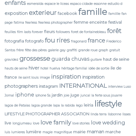
enfants
esmeralda
espace le liceas
espaco cidade
essonne
estudio d
famille
exterieur
exposition
facebook
famillle
fan
femme enceinte
festival
page
fatima
fearless
fearless photographer
forêt
fleurs
feuilles
film lasts forever
followers
foret de fontainebleau
fou rires
france
fotografia
fotografo
fragonard
Frederico
Santos
frère
fête des pères
galerie
gay
graffiti
grande roue
graph
gratuit
grossesse
guarda chuvas
haut de seine
gravidez
guitare
hiver
ile de
hauts de seine
hotel
huelva
héritage familial
idée de sortie
inspiration
inspiration
france
ile saint louis
image
INTERNATIONAL
photographers
instagram
interview Luso
iphone
jardin
juge
Jornal
iphone 5s
joie
juncal
la ferte sous jouarre
lifestyle
leiria
lagoa de Pataias
lagoa grande
lapa
la rabida
lego
LIFESTYLE PHOTOGRAPHER ASSOCIATION
linda terra
lisbonne
lisses
love family
love wedding
live
longjumeau
love
love stories
maman
lumière
mairie
marche
luis
lumieres
magie
magnifique