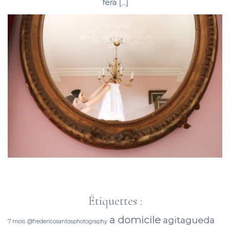
fera […]
Étiquettes :
a domicile
agitagueda
7 mois
@fredericosantosphotography