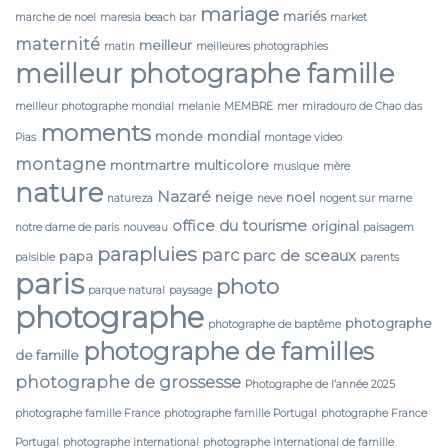
mariage
mariés
marche de noel
maresia beach bar
market
maternité
meilleur
matin
meilleures photographies
meilleur photographe famille
meilleur photographe mondial
melanie
MEMBRE
mer
miradouro de Chao das
moments
monde
mondial
Pias
montage video
montagne
montmartre
multicolore
musique
mère
nature
Nazaré
neige
noel
natureza
neve
nogent sur marne
office du tourisme
original
notre dame de paris
nouveau
paisagem
parapluies
parc
parc de sceaux
papa
paisible
parents
paris
photo
parque natural
paysage
photographe
photographe
photographe de baptême
photographe de familles
de famille
photographe de grossesse
Photographe de l’année 2025
photographe famille France
photographe famille Portugal
photographe France
Portugal
photographe international
photographe international de famille