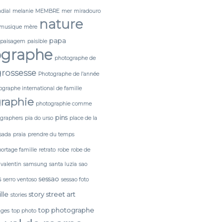
dial
melanie
MEMBRE
mer
miradouro
nature
musique
mère
papa
paisagem
paisible
ographe
photographe de
rossesse
Photographe de l’année
ographe international de famille
raphie
photographie comme
pins
tgraphers
pia do urso
place de la
sada
praia
prendre du temps
portage famille
retrato
robe
robe de
 valentin
samsung
santa luzia
sao
s
sessao
serro ventoso
sessao foto
lle
story
street art
stories
top photographe
ages
top photo