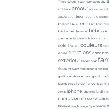
a
7 mois
@fredericosantosphotography
amour
ambiance
andalousie
ani
association internationale
attendr
bapteme
banlieue
basilique
bata
bébé
brésil
buttes chaumont
café
chien
chemin de fer
choix
christmas
couleurs
soleil
couleur
coul
emotions
enceinte
eglise
fam
exterieur
facebook
fleurs
followers
foret de fontainebleau
graffiti
grande roue
graph
gratuit
gravi
ile de france
idée de sortie
ile saint l
iphone
jardin
Jornal
iphone 5s
joi
PHOTOGRAPHER ASSOCIATIO
lumière
mairie
magie
magnifique