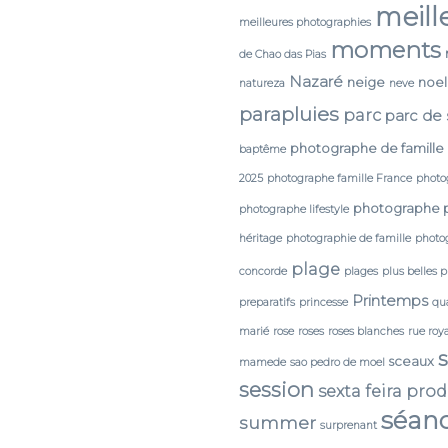
meill
meilleures photographies
moments
de Chao das Pias
Nazaré
neige
noel
natureza
neve
parapluies
parc
parc de
photographe de famille
baptême
2025
photographe famille France
photo
photographe 
photographe lifestyle
héritage
photographie de famille
photog
plage
concorde
plages
plus belles 
Printemps
preparatifs
princesse
qua
marié
rose
roses
roses blanches
rue roy
sceaux
mamede
sao pedro de moel
session
sexta feira pro
séan
summer
surprenant