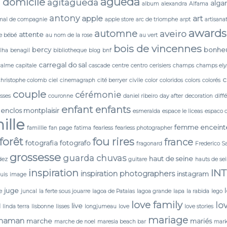
agueda
 domicile
agitagueda
alga
album
alexandra
Alfama
antony
apple
art
mal de compagnie
apple store
arc de triomphe
arpt
artisana
awards
automne
aveiro
attente
e bébé
au nom de la rose
au vert
bois de vincennes
bercy
bonhe
lha
benagil
bibliotheque
blog
bnf
carregal do sal
calme
capitale
cascade
centre
centro
cerisiers
champs
champs ely
c
christophe colomb
ciel
cinemagraph
cité berryer
civile
color
coloridos
colors
colorés
couple
cérémonie
isses
couronne
daniel ribeiro
day after
decoration
diff
enfant
enfants
enclos montplaisir
esmeralda
espace le liceas
espaco 
ille
femme enceint
famillle
fan page
fatima
fearless
fearless photographer
forêt
fou rires
france
fotografia
fotografo
fragonard
Frederico S
grossesse
guarda chuvas
haut de seine
dez
guitare
hauts de se
IN
inspiration
inspiration photographers
instagram
ouis
image
juge
e
juncal
la ferte sous jouarre
lagoa de Pataias
lagoa grande
lapa
la rabida
lego
love family
lo
N
live
linda terra
lisbonne
lisses
longjumeau
love
love stories
mariage
maman
marche
mariés
marche de noel
maresia beach bar
mark