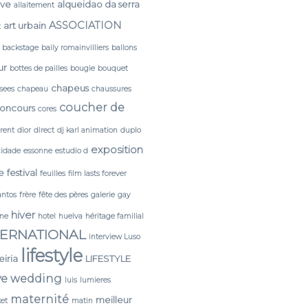
rve
alqueidao da serra
allaitement
ASSOCIATION
art urbain
t
backstage
baily romainvilliers
ballons
ur
bottes de pailles
bougie
bouquet
chapeus
sees
chapeau
chaussures
coucher de
oncours
cores
érent
dior
direct
dj karl animation
duplo
exposition
cidade
essonne
estudio d
e
festival
feuilles
film lasts forever
antos
frère
fête des pères
galerie
gay
hiver
ine
hotel
huelva
héritage familial
TERNATIONAL
interview Luso
lifestyle
leiria
LIFESTYLE
ve wedding
luis
lumieres
maternité
meilleur
et
matin