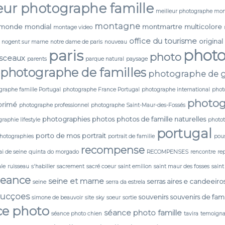
eur photographe famille
meilleur photographe mon
montagne
monde
mondial
montmartre
multicolore
montage video
office du tourisme
original
nogent sur marne
notre dame de paris
nouveau
phot
paris
photo
 sceaux
parents
parque natural
paysage
photographe de familles
photographe de g
graphe famille Portugal
photographe France Portugal
photographe international
phot
photog
primé
photographe professionnel
photographe Saint-Maur-des-Fossés
photographies
photos
photos de famille naturelles
raphie lifestyle
photo
portugal
porto de mos
portrait
photographies
portrait de famille
pou
recompense
i de seine
quinta do morgado
RECOMPENSES
rencontre
re
ale
ruisseau
s'habiller
sacrement
sacré coeur
saint emilion
saint maur des fosses
saint
seance
seine et marne
serras aires e candeeiro
seine
serra da estrela
ducçoes
souvenirs
souvenirs de fami
simone de beauvoir
site
sky
soeur
sortie
ce photo
séance photo famille
séance photo chien
tavira
temoign