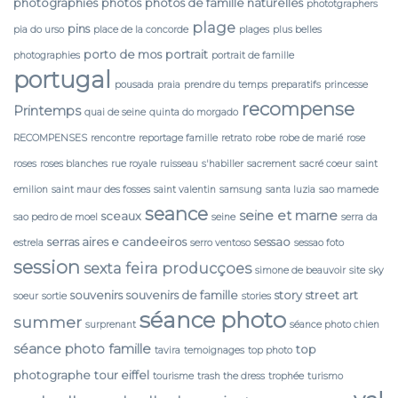
photographies
photos
photos de famille naturelles
phototgraphers
plage
pins
pia do urso
place de la concorde
plages
plus belles
porto de mos
portrait
photographies
portrait de famille
portugal
pousada
praia
prendre du temps
preparatifs
princesse
recompense
Printemps
quai de seine
quinta do morgado
RECOMPENSES
rencontre
reportage famille
retrato
robe
robe de marié
rose
roses
roses blanches
rue royale
ruisseau
s'habiller
sacrement
sacré coeur
saint
emilion
saint maur des fosses
saint valentin
samsung
santa luzia
sao mamede
seance
seine et marne
sceaux
sao pedro de moel
seine
serra da
serras aires e candeeiros
sessao
estrela
serro ventoso
sessao foto
session
sexta feira producçoes
simone de beauvoir
site
sky
souvenirs
souvenirs de famille
story
street art
soeur
sortie
stories
séance photo
summer
surprenant
séance photo chien
séance photo famille
top
tavira
temoignages
top photo
photographe
tour eiffel
tourisme
trash the dress
trophée
turismo