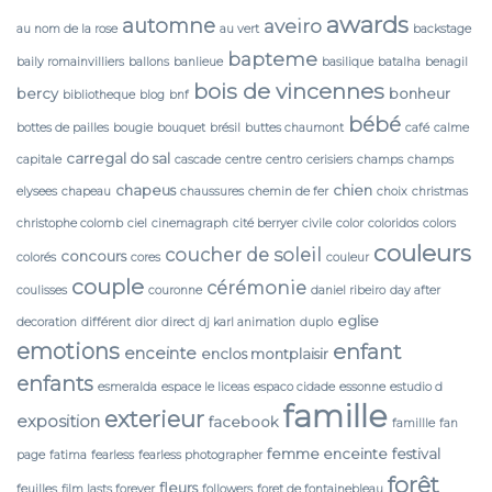
awards
automne
aveiro
au nom de la rose
au vert
backstage
bapteme
baily romainvilliers
ballons
banlieue
basilique
batalha
benagil
bois de vincennes
bercy
bonheur
bibliotheque
blog
bnf
bébé
bottes de pailles
bougie
bouquet
brésil
buttes chaumont
café
calme
carregal do sal
capitale
cascade
centre
centro
cerisiers
champs
champs
chapeus
chien
elysees
chapeau
chaussures
chemin de fer
choix
christmas
christophe colomb
ciel
cinemagraph
cité berryer
civile
color
coloridos
colors
couleurs
coucher de soleil
concours
colorés
cores
couleur
couple
cérémonie
coulisses
couronne
daniel ribeiro
day after
eglise
decoration
différent
dior
direct
dj karl animation
duplo
emotions
enfant
enceinte
enclos montplaisir
enfants
esmeralda
espace le liceas
espaco cidade
essonne
estudio d
famille
exterieur
exposition
facebook
famillle
fan
femme enceinte
festival
page
fatima
fearless
fearless photographer
forêt
fleurs
feuilles
film lasts forever
followers
foret de fontainebleau