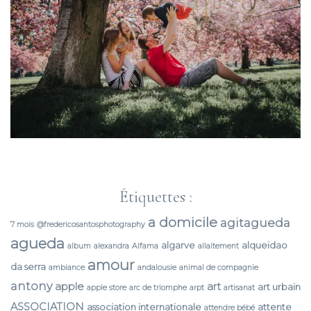
Étiquettes :
a domicile
agitagueda
7 mois
@fredericosantosphotography
agueda
algarve
alqueidao
album
alexandra
Alfama
allaitement
amour
da serra
ambiance
andalousie
animal de compagnie
antony
apple
art
art urbain
apple store
arc de triomphe
arpt
artisanat
ASSOCIATION
association internationale
attente
attendre bébé