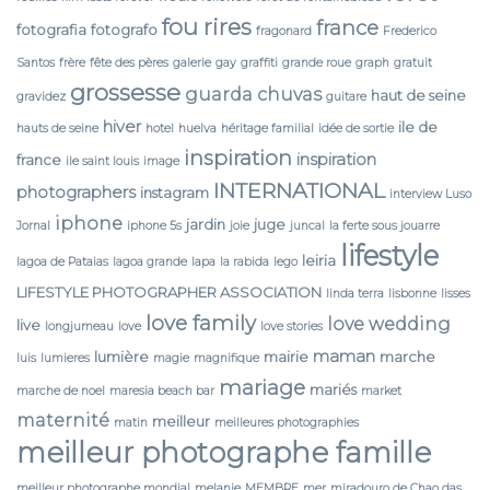
fou rires
france
fotografia
fotografo
fragonard
Frederico
Santos
frère
fête des pères
galerie
gay
graffiti
grande roue
graph
gratuit
grossesse
guarda chuvas
haut de seine
gravidez
guitare
hiver
ile de
hauts de seine
hotel
huelva
héritage familial
idée de sortie
inspiration
inspiration
france
ile saint louis
image
INTERNATIONAL
photographers
instagram
interview Luso
iphone
jardin
juge
Jornal
iphone 5s
joie
juncal
la ferte sous jouarre
lifestyle
leiria
lagoa de Pataias
lagoa grande
lapa
la rabida
lego
LIFESTYLE PHOTOGRAPHER ASSOCIATION
linda terra
lisbonne
lisses
love family
love wedding
live
longjumeau
love
love stories
maman
lumière
mairie
marche
luis
lumieres
magie
magnifique
mariage
mariés
marche de noel
maresia beach bar
market
maternité
meilleur
matin
meilleures photographies
meilleur photographe famille
meilleur photographe mondial
melanie
MEMBRE
mer
miradouro de Chao das