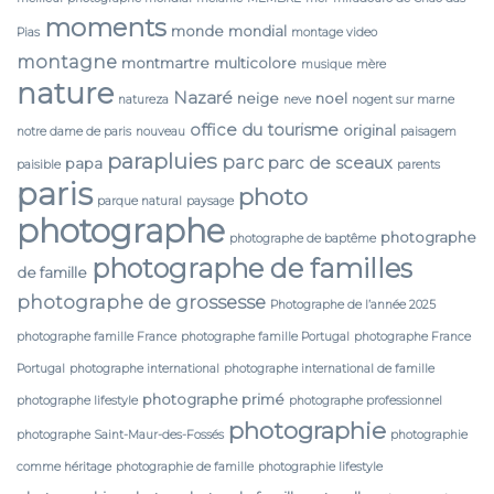
moments
monde
mondial
Pias
montage video
montagne
montmartre
multicolore
musique
mère
nature
Nazaré
neige
noel
natureza
neve
nogent sur marne
office du tourisme
original
notre dame de paris
nouveau
paisagem
parapluies
parc
parc de sceaux
papa
paisible
parents
paris
photo
parque natural
paysage
photographe
photographe
photographe de baptême
photographe de familles
de famille
photographe de grossesse
Photographe de l’année 2025
photographe famille France
photographe famille Portugal
photographe France
Portugal
photographe international
photographe international de famille
photographe primé
photographe lifestyle
photographe professionnel
photographie
photographe Saint-Maur-des-Fossés
photographie
comme héritage
photographie de famille
photographie lifestyle