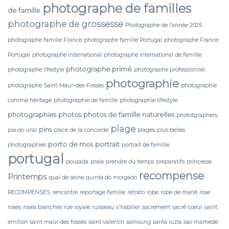
photographe de familles
de famille
photographe de grossesse
Photographe de l’année 2025
photographe famille France
photographe famille Portugal
photographe France
Portugal
photographe international
photographe international de famille
photographe primé
photographe lifestyle
photographe professionnel
photographie
photographe Saint-Maur-des-Fossés
photographie
comme héritage
photographie de famille
photographie lifestyle
photographies
photos
photos de famille naturelles
phototgraphers
plage
pins
pia do urso
place de la concorde
plages
plus belles
porto de mos
portrait
photographies
portrait de famille
portugal
pousada
praia
prendre du temps
preparatifs
princesse
recompense
Printemps
quai de seine
quinta do morgado
RECOMPENSES
rencontre
reportage famille
retrato
robe
robe de marié
rose
roses
roses blanches
rue royale
ruisseau
s'habiller
sacrement
sacré coeur
saint
emilion
saint maur des fosses
saint valentin
samsung
santa luzia
sao mamede