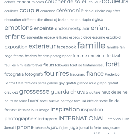
couleurs
coucher de soleil
concours
colorés
cores
couleur
couple
cérémonie
coulisses
couronne
daniel ribeiro
day after
eglise
decoration
différent
dior
direct
dj karl animation
duplo
emotions
enfant
enceinte
enclos montplaisir
enfants
esmeralda
espace le liceas
espaco cidade
essonne
estudio d
famille
exterieur
exposition
facebook
famillle
fan
femme enceinte
festival
page
fatima
fearless
fearless photographer
forêt
fleurs
feuilles
film lasts forever
followers
foret de fontainebleau
fou rires
france
fotografia
fotografo
fragonard
Frederico
Santos
frère
fête des pères
galerie
gay
graffiti
grande roue
graph
gratuit
grossesse
guarda chuvas
haut de seine
gravidez
guitare
hiver
ile de
hauts de seine
hotel
huelva
héritage familial
idée de sortie
inspiration
inspiration
france
ile saint louis
image
INTERNATIONAL
photographers
instagram
interview Luso
iphone
jardin
juge
Jornal
iphone 5s
joie
juncal
la ferte sous jouarre