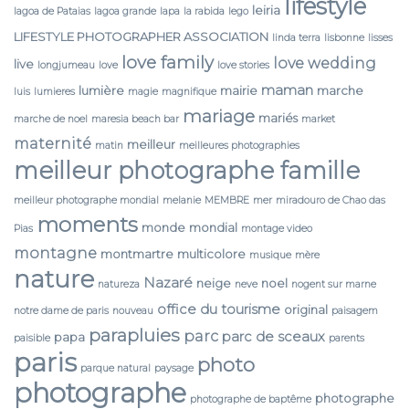
lifestyle
leiria
lagoa de Pataias
lagoa grande
lapa
la rabida
lego
LIFESTYLE PHOTOGRAPHER ASSOCIATION
linda terra
lisbonne
lisses
love family
love wedding
live
longjumeau
love
love stories
maman
lumière
mairie
marche
luis
lumieres
magie
magnifique
mariage
mariés
marche de noel
maresia beach bar
market
maternité
meilleur
matin
meilleures photographies
meilleur photographe famille
meilleur photographe mondial
melanie
MEMBRE
mer
miradouro de Chao das
moments
monde
mondial
Pias
montage video
montagne
montmartre
multicolore
musique
mère
nature
Nazaré
neige
noel
natureza
neve
nogent sur marne
office du tourisme
original
notre dame de paris
nouveau
paisagem
parapluies
parc
parc de sceaux
papa
paisible
parents
paris
photo
parque natural
paysage
photographe
photographe
photographe de baptême