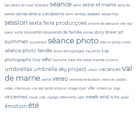
seance
seine et marne
sceaux
sao pedro de moel
seine
serra da
serras aires e candeeiros
sessao
estrela
serro ventoso
sessao foto
session
sexta feira producçoes
simone de beauvoir
site
sky
souvenirs
souvenirs de famille
story
street art
soeur
sortie
stories
séance photo
summer
surprenant
séance photo chien
séance photo famille
top
tavira
temoignages
top photo
photographe
tour eiffel
tourisme
trash the dress
trophée
turismo
val
umbrellas
umbrella sky project
vacances
urbain
de marne
verao
ventre
verrieres-le-buisson
viana do castelo
ville
video
vilamoura
vila real santo antonio
village royal
villiers sur orge
vincennes
week-end
visuel
vote
voyage
vêtements
web
WJPA
wppi
été
émotion