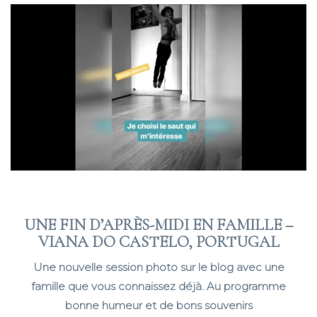
UNE FIN D’APRÈS-MIDI EN FAMILLE –
VIANA DO CASTELO, PORTUGAL
Une nouvelle session photo sur le blog avec une
famille que vous connaissez déjà. Au programme
bonne humeur et de bons souvenirs