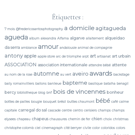
Étiquettes :
a domicile
agitagueda
7 mois
@fredericosantosphotography
agueda
algarve
alqueidao
album
alexandra
Alfama
allaitement
amour
da serra
ambiance
andalousie
animal de compagnie
antony
apple
art
art urbain
apple store
arc de triomphe
arpt
artisanat
ASSOCIATION
association internationale
attente
attendre bébé
awards
automne
aveiro
au nom de la rose
au vert
backstage
bapteme
baily romainvilliers
ballons
banlieue
basilique
batalha
benagil
bois de vincennes
bercy
bonheur
bibliotheque
blog
bnf
bébé
bottes de pailles
bougie
bouquet
brésil
buttes chaumont
café
calme
carregal do sal
capitale
cascade
centre
centro
cerisiers
champs
champs
chapeus
chien
elysees
chapeau
chaussures
chemin de fer
choix
christmas
christophe colomb
ciel
cinemagraph
cité berryer
civile
color
coloridos
colors