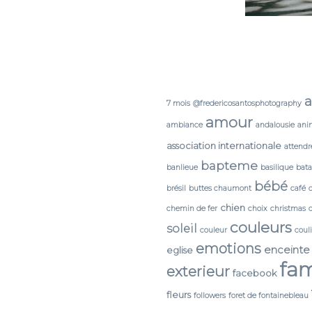
a
7 mois
@fredericosantosphotography
amour
ambiance
andalousie
ani
association internationale
attendr
bapteme
banlieue
basilique
bata
bébé
brésil
buttes chaumont
café
chien
chemin de fer
choix
christmas
couleurs
soleil
couleur
coul
emotions
enceinte
eglise
fam
exterieur
facebook
fleurs
followers
foret de fontainebleau