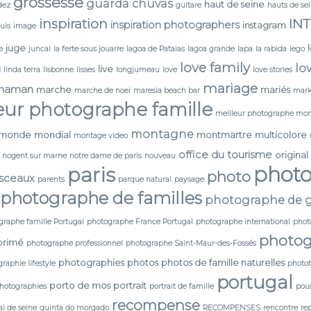
grossesse
guarda chuvas
haut de seine
dez
guitare
hauts de se
IN
inspiration
inspiration photographers
instagram
ouis
image
juge
e
juncal
la ferte sous jouarre
lagoa de Pataias
lagoa grande
lapa
la rabida
lego
love family
lo
N
live
linda terra
lisbonne
lisses
longjumeau
love
love stories
mariage
maman
marche
mariés
marche de noel
maresia beach bar
mark
eur photographe famille
meilleur photographe mon
montagne
monde
mondial
montmartre
multicolore
montage video
office du tourisme
original
nogent sur marne
notre dame de paris
nouveau
phot
paris
photo
 sceaux
parents
parque natural
paysage
photographe de familles
photographe de g
graphe famille Portugal
photographe France Portugal
photographe international
phot
photog
primé
photographe professionnel
photographe Saint-Maur-des-Fossés
photographies
photos
photos de famille naturelles
raphie lifestyle
photo
portugal
porto de mos
portrait
photographies
portrait de famille
pou
recompense
i de seine
quinta do morgado
RECOMPENSES
rencontre
re