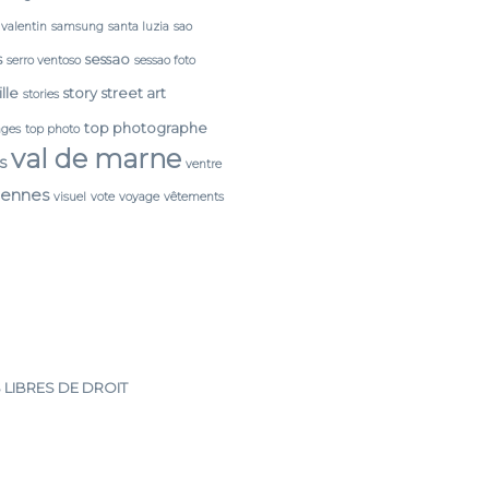
 valentin
samsung
santa luzia
sao
s
sessao
serro ventoso
sessao foto
lle
story
street art
stories
top photographe
ages
top photo
val de marne
s
ventre
cennes
visuel
vote
voyage
vêtements
 LIBRES DE DROIT