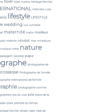
hiver
ine
hotel
huelva
héritage familial
TERNATIONAL
interview Luso
lifestyle
leiria
LIFESTYLE
ve wedding
luis
lumieres
maternité
meilleur
et
matin
dial
melanie
MEMBRE
mer
miradouro
nature
musique
mère
papa
paisagem
paisible
ographe
photographe de
rossesse
Photographe de l’année
ographe international de famille
raphie
photographie comme
pins
tgraphers
pia do urso
place de la
sada
praia
prendre du temps
portage famille
retrato
robe
robe de