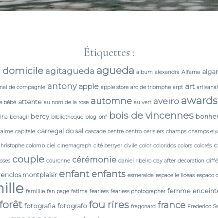
Étiquettes :
agueda
 domicile
agitagueda
alga
album
alexandra
Alfama
antony
apple
art
mal de compagnie
apple store
arc de triomphe
arpt
artisana
awards
automne
aveiro
attente
e bébé
au nom de la rose
au vert
bois de vincennes
bercy
bonhe
lha
benagil
bibliotheque
blog
bnf
carregal do sal
calme
capitale
cascade
centre
centro
cerisiers
champs
champs ely
c
christophe colomb
ciel
cinemagraph
cité berryer
civile
color
coloridos
colors
colorés
couple
cérémonie
isses
couronne
daniel ribeiro
day after
decoration
diff
enfant
enfants
enclos montplaisir
esmeralda
espace le liceas
espaco 
ille
femme enceint
famillle
fan page
fatima
fearless
fearless photographer
forêt
fou rires
france
fotografia
fotografo
fragonard
Frederico S