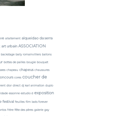
rve
alqueidao da serra
allaitement
ASSOCIATION
art urbain
t
backstage
baily romainvilliers
ballons
ur
bottes de pailles
bougie
bouquet
chapeus
sees
chapeau
chaussures
coucher de
oncours
cores
érent
dior
direct
dj karl animation
duplo
exposition
cidade
essonne
estudio d
e
festival
feuilles
film lasts forever
antos
frère
fête des pères
galerie
gay