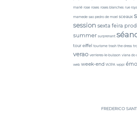
marié
rose
roses
roses blanches
rue roy
sceaux
mamede
sao pedro de moel
session
sexta feira pro
séan
summer
surprenant
tour eiffel
tourisme
trash the dress
tr
verao
verrieres-le-buisson
viana do 
émo
week-end
web
WJPA
wppi
FREDERICO SANTO