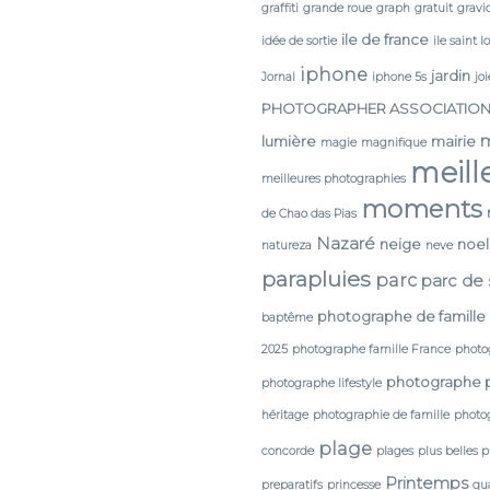
graffiti
grande roue
graph
gratuit
gravi
ile de france
idée de sortie
ile saint l
iphone
jardin
Jornal
iphone 5s
joi
PHOTOGRAPHER ASSOCIATIO
lumière
mairie
magie
magnifique
meill
meilleures photographies
moments
de Chao das Pias
Nazaré
neige
noel
natureza
neve
parapluies
parc
parc de
photographe de famille
baptême
2025
photographe famille France
photo
photographe 
photographe lifestyle
héritage
photographie de famille
photog
plage
concorde
plages
plus belles 
Printemps
preparatifs
princesse
qua