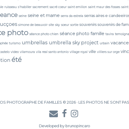
ale
ruisseau
s'habiller
sacrement
sacré coeur
saint emilion
saint maur des fosses
saint
seance
seine et marne
serras aires e candeeiro
seine
serra da estrela
ducçoes
souvenirs
souvenirs de fami
simone de beauvoir
site
sky
soeur
sortie
ce photo
séance photo famille
séance photo chien
tavira
temoign
umbrellas
umbrella sky project
vacance
ophée
turismo
urbain
vin
ville
castelo
video
vilamoura
vila real santo antonio
village royal
villiers sur orge
été
tion
S PHOTOGRAPHE DE FAMILLES © 2026 · LES PHOTOS NE SONT PAS
Developed by
brunopincaro