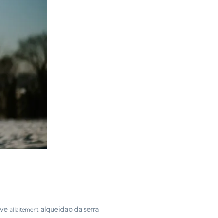
rve
alqueidao da serra
allaitement