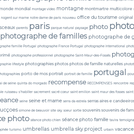
montagne
monde
mondial
montmartre
multicolore
montage video
office du tourisme
original
nogent sur marne
notre dame de paris
nouveau
phot
paris
photo
 sceaux
parents
parque natural
paysage
photographe de familles
photographe de g
graphe famille Portugal
photographe France Portugal
photographe international
phot
photog
primé
photographe professionnel
photographe Saint-Maur-des-Fossés
photographies
photos
photos de famille naturelles
raphie lifestyle
photo
portugal
porto de mos
portrait
photographies
portrait de famille
pou
recompense
i de seine
quinta do morgado
RECOMPENSES
rencontre
re
ale
ruisseau
s'habiller
sacrement
sacré coeur
saint emilion
saint maur des fosses
saint
seance
seine et marne
serras aires e candeeiro
seine
serra da estrela
ducçoes
souvenirs
souvenirs de fami
simone de beauvoir
site
sky
soeur
sortie
ce photo
séance photo famille
séance photo chien
tavira
temoign
umbrellas
umbrella sky project
vacance
ophée
turismo
urbain