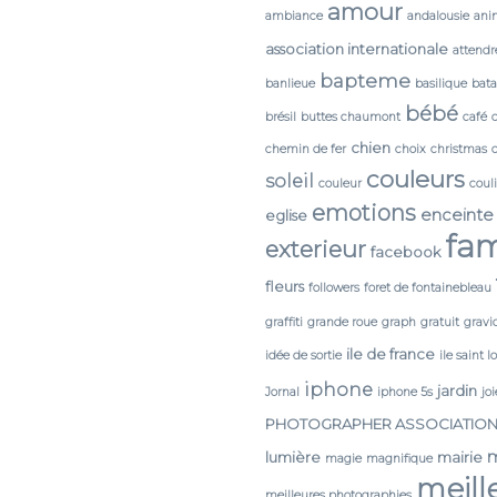
amour
ambiance
andalousie
ani
association internationale
attendr
bapteme
banlieue
basilique
bata
bébé
brésil
buttes chaumont
café
chien
chemin de fer
choix
christmas
couleurs
soleil
couleur
coul
emotions
enceinte
eglise
fam
exterieur
facebook
fleurs
followers
foret de fontainebleau
graffiti
grande roue
graph
gratuit
gravi
ile de france
idée de sortie
ile saint l
iphone
jardin
Jornal
iphone 5s
joi
PHOTOGRAPHER ASSOCIATIO
lumière
mairie
magie
magnifique
meill
meilleures photographies