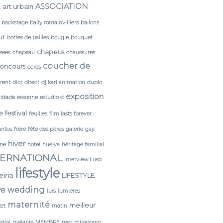
ASSOCIATION
art urbain
t
backstage
baily romainvilliers
ballons
ur
bottes de pailles
bougie
bouquet
chapeus
sees
chapeau
chaussures
coucher de
oncours
cores
érent
dior
direct
dj karl animation
duplo
exposition
cidade
essonne
estudio d
e
festival
feuilles
film lasts forever
antos
frère
fête des pères
galerie
gay
hiver
ine
hotel
huelva
héritage familial
TERNATIONAL
interview Luso
lifestyle
leiria
LIFESTYLE
ve wedding
luis
lumieres
maternité
meilleur
et
matin
dial
melanie
MEMBRE
mer
miradouro