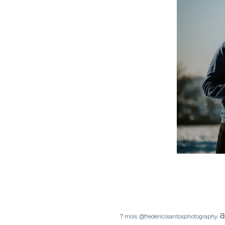
a
7 mois
@fredericosantosphotography