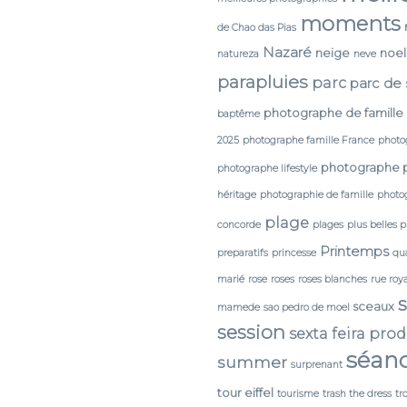
moments
de Chao das Pias
Nazaré
neige
noel
natureza
neve
parapluies
parc
parc de
photographe de famille
baptême
2025
photographe famille France
photo
photographe 
photographe lifestyle
héritage
photographie de famille
photog
plage
concorde
plages
plus belles 
Printemps
preparatifs
princesse
qua
marié
rose
roses
roses blanches
rue roy
sceaux
mamede
sao pedro de moel
session
sexta feira pro
séan
summer
surprenant
tour eiffel
tourisme
trash the dress
tr