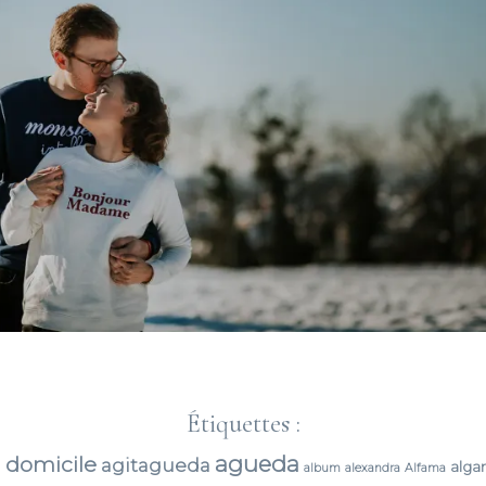
Étiquettes :
agueda
 domicile
agitagueda
alga
album
alexandra
Alfama