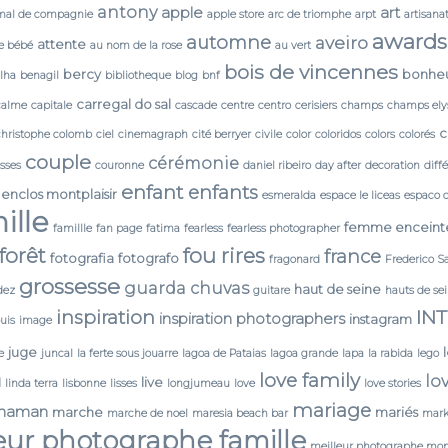
antony
apple
art
mal de compagnie
apple store
arc de triomphe
arpt
artisana
awards
automne
aveiro
attente
e bébé
au nom de la rose
au vert
bois de vincennes
bercy
bonhe
lha
benagil
bibliotheque
blog
bnf
carregal do sal
calme
capitale
cascade
centre
centro
cerisiers
champs
champs ely
c
christophe colomb
ciel
cinemagraph
cité berryer
civile
color
coloridos
colors
colorés
couple
cérémonie
isses
couronne
daniel ribeiro
day after
decoration
diff
enfant
enfants
enclos montplaisir
esmeralda
espace le liceas
espaco 
ille
femme enceint
famillle
fan page
fatima
fearless
fearless photographer
forêt
fou rires
france
fotografia
fotografo
fragonard
Frederico S
grossesse
guarda chuvas
haut de seine
dez
guitare
hauts de se
IN
inspiration
inspiration photographers
instagram
ouis
image
juge
e
juncal
la ferte sous jouarre
lagoa de Pataias
lagoa grande
lapa
la rabida
lego
love family
lo
N
live
linda terra
lisbonne
lisses
longjumeau
love
love stories
mariage
maman
marche
mariés
marche de noel
maresia beach bar
mark
eur photographe famille
meilleur photographe mon