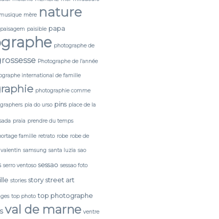
nature
musique
mère
papa
paisagem
paisible
ographe
photographe de
rossesse
Photographe de l’année
ographe international de famille
raphie
photographie comme
pins
tgraphers
pia do urso
place de la
sada
praia
prendre du temps
portage famille
retrato
robe
robe de
 valentin
samsung
santa luzia
sao
s
sessao
serro ventoso
sessao foto
lle
story
street art
stories
top photographe
ages
top photo
val de marne
s
ventre