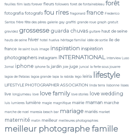
forêt
fleurs
feuilles
film lasts forever
followers
foret de fontainebleau
fou rires
france
fotografia
fotografo
fragonard
Frederico
Santos
frère
fête des pères
galerie
gay
graffiti
grande roue
graph
gratuit
grossesse
guarda chuvas
haut de seine
gravidez
guitare
hiver
ile de
hauts de seine
hotel
huelva
héritage familial
idée de sortie
inspiration
inspiration
france
ile saint louis
image
INTERNATIONAL
photographers
instagram
interview Luso
iphone
jardin
juge
Jornal
iphone 5s
joie
juncal
la ferte sous jouarre
lifestyle
leiria
lagoa de Pataias
lagoa grande
lapa
la rabida
lego
LIFESTYLE PHOTOGRAPHER ASSOCIATION
linda terra
lisbonne
lisses
love family
love wedding
live
longjumeau
love
love stories
maman
lumière
mairie
marche
luis
lumieres
magie
magnifique
mariage
mariés
marche de noel
maresia beach bar
market
maternité
meilleur
matin
meilleures photographies
meilleur photographe famille