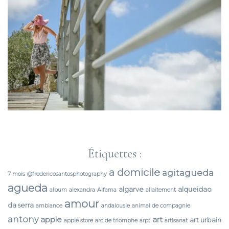
Étiquettes :
a domicile
agitagueda
7 mois
@fredericosantosphotography
agueda
algarve
alqueidao
album
alexandra
Alfama
allaitement
amour
da serra
ambiance
andalousie
animal de compagnie
antony
apple
art
art urbain
apple store
arc de triomphe
arpt
artisanat