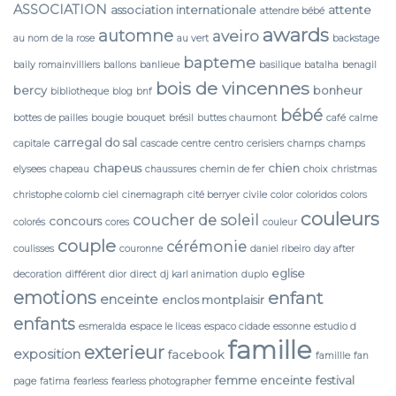
ASSOCIATION
association internationale
attente
attendre bébé
awards
automne
aveiro
au nom de la rose
au vert
backstage
bapteme
baily romainvilliers
ballons
banlieue
basilique
batalha
benagil
bois de vincennes
bercy
bonheur
bibliotheque
blog
bnf
bébé
bottes de pailles
bougie
bouquet
brésil
buttes chaumont
café
calme
carregal do sal
capitale
cascade
centre
centro
cerisiers
champs
champs
chapeus
chien
elysees
chapeau
chaussures
chemin de fer
choix
christmas
christophe colomb
ciel
cinemagraph
cité berryer
civile
color
coloridos
colors
couleurs
coucher de soleil
concours
colorés
cores
couleur
couple
cérémonie
coulisses
couronne
daniel ribeiro
day after
eglise
decoration
différent
dior
direct
dj karl animation
duplo
emotions
enfant
enceinte
enclos montplaisir
enfants
esmeralda
espace le liceas
espaco cidade
essonne
estudio d
famille
exterieur
exposition
facebook
famillle
fan
femme enceinte
festival
page
fatima
fearless
fearless photographer