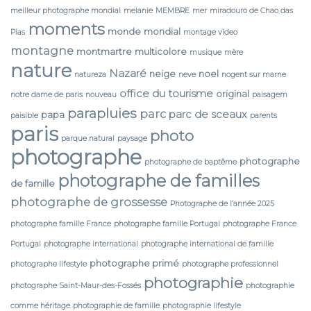
meilleur photographe mondial
melanie
MEMBRE
mer
miradouro de Chao das
moments
monde
mondial
Pias
montage video
montagne
montmartre
multicolore
musique
mère
nature
Nazaré
neige
noel
natureza
neve
nogent sur marne
office du tourisme
original
notre dame de paris
nouveau
paisagem
parapluies
parc
parc de sceaux
papa
paisible
parents
paris
photo
parque natural
paysage
photographe
photographe
photographe de baptême
photographe de familles
de famille
photographe de grossesse
Photographe de l’année 2025
photographe famille France
photographe famille Portugal
photographe France
Portugal
photographe international
photographe international de famille
photographe primé
photographe lifestyle
photographe professionnel
photographie
photographe Saint-Maur-des-Fossés
photographie
comme héritage
photographie de famille
photographie lifestyle