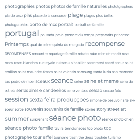
photographies
photos
photos de famille naturelles
phototgraphers
plage
pins
pia do urso
place de la concorde
plages
plus belles
porto de mos
portrait
photographies
portrait de famille
portugal
pousada
praia
prendre du temps
preparatifs
princesse
recompense
Printemps
quai de seine
quinta do morgado
RECOMPENSES
rencontre
reportage famille
retrato
robe
robe de marié
rose
roses
roses blanches
rue royale
ruisseau
s'habiller
sacrement
sacré coeur
saint
emilion
saint maur des fosses
saint valentin
samsung
santa luzia
sao mamede
seance
seine et marne
sceaux
sao pedro de moel
seine
serra da
serras aires e candeeiros
sessao
estrela
serro ventoso
sessao foto
session
sexta feira producçoes
simone de beauvoir
site
sky
souvenirs
souvenirs de famille
story
street art
soeur
sortie
stories
séance photo
summer
surprenant
séance photo chien
séance photo famille
top
tavira
temoignages
top photo
photographe
tour eiffel
tourisme
trash the dress
trophée
turismo