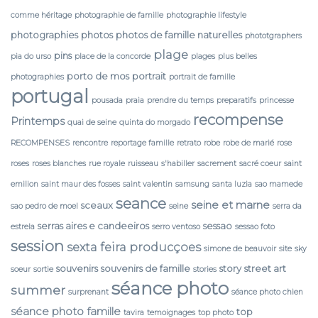
comme héritage
photographie de famille
photographie lifestyle
photographies
photos
photos de famille naturelles
phototgraphers
plage
pins
pia do urso
place de la concorde
plages
plus belles
porto de mos
portrait
photographies
portrait de famille
portugal
pousada
praia
prendre du temps
preparatifs
princesse
recompense
Printemps
quai de seine
quinta do morgado
RECOMPENSES
rencontre
reportage famille
retrato
robe
robe de marié
rose
roses
roses blanches
rue royale
ruisseau
s'habiller
sacrement
sacré coeur
saint
emilion
saint maur des fosses
saint valentin
samsung
santa luzia
sao mamede
seance
seine et marne
sceaux
sao pedro de moel
seine
serra da
serras aires e candeeiros
sessao
estrela
serro ventoso
sessao foto
session
sexta feira producçoes
simone de beauvoir
site
sky
souvenirs
souvenirs de famille
story
street art
soeur
sortie
stories
séance photo
summer
surprenant
séance photo chien
séance photo famille
top
tavira
temoignages
top photo