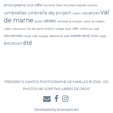
photographe
tour eiffel
tourisme
trash the dress
trophée
turismo
val
umbrellas
umbrella sky project
vacances
urbain
de marne
verao
ventre
verrieres-le-buisson
viana do castelo
ville
video
vilamoura
vila real santo antonio
village royal
villiers sur orge
vincennes
week-end
visuel
vote
voyage
vêtements
web
WJPA
wppi
été
émotion
FREDERICO SANTOS PHOTOGRAPHE DE FAMILLES © 2026 · LES
PHOTOS NE SONT PAS LIBRES DE DROIT
Developed by
brunopincaro