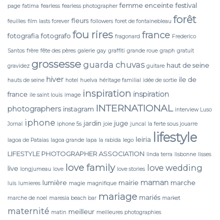
femme enceinte
festival
page
fatima
fearless
fearless photographer
forêt
fleurs
feuilles
film lasts forever
followers
foret de fontainebleau
fou rires
france
fotografia
fotografo
fragonard
Frederico
Santos
frère
fête des pères
galerie
gay
graffiti
grande roue
graph
gratuit
grossesse
guarda chuvas
haut de seine
gravidez
guitare
hiver
ile de
hauts de seine
hotel
huelva
héritage familial
idée de sortie
inspiration
inspiration
france
ile saint louis
image
INTERNATIONAL
photographers
instagram
interview Luso
iphone
jardin
juge
Jornal
iphone 5s
joie
juncal
la ferte sous jouarre
lifestyle
leiria
lagoa de Pataias
lagoa grande
lapa
la rabida
lego
LIFESTYLE PHOTOGRAPHER ASSOCIATION
linda terra
lisbonne
lisses
love family
love wedding
live
longjumeau
love
love stories
maman
lumière
mairie
marche
luis
lumieres
magie
magnifique
mariage
mariés
marche de noel
maresia beach bar
market
maternité
meilleur
matin
meilleures photographies