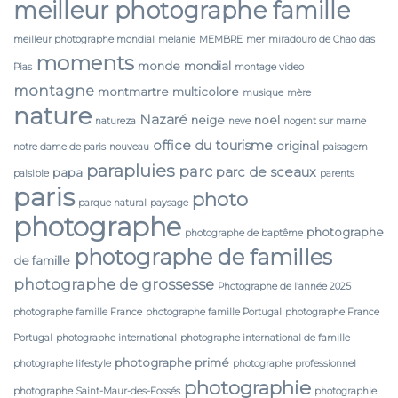
meilleur photographe famille
meilleur photographe mondial
melanie
MEMBRE
mer
miradouro de Chao das
moments
monde
mondial
Pias
montage video
montagne
montmartre
multicolore
musique
mère
nature
Nazaré
neige
noel
natureza
neve
nogent sur marne
office du tourisme
original
notre dame de paris
nouveau
paisagem
parapluies
parc
parc de sceaux
papa
paisible
parents
paris
photo
parque natural
paysage
photographe
photographe
photographe de baptême
photographe de familles
de famille
photographe de grossesse
Photographe de l’année 2025
photographe famille France
photographe famille Portugal
photographe France
Portugal
photographe international
photographe international de famille
photographe primé
photographe lifestyle
photographe professionnel
photographie
photographe Saint-Maur-des-Fossés
photographie