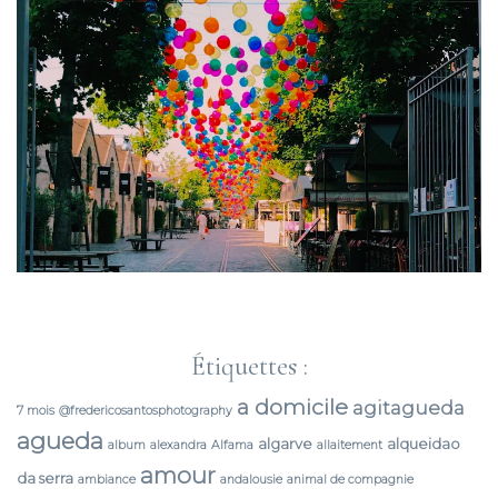
Étiquettes :
a domicile
agitagueda
7 mois
@fredericosantosphotography
agueda
algarve
alqueidao
album
alexandra
Alfama
allaitement
amour
da serra
ambiance
andalousie
animal de compagnie