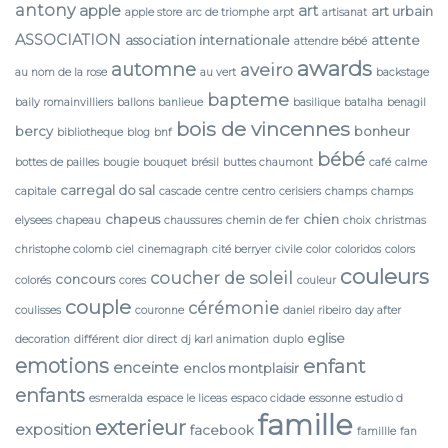
antony
apple
art
art urbain
apple store
arc de triomphe
arpt
artisanat
ASSOCIATION
association internationale
attente
attendre bébé
awards
automne
aveiro
au nom de la rose
au vert
backstage
bapteme
baily romainvilliers
ballons
banlieue
basilique
batalha
benagil
bois de vincennes
bercy
bonheur
bibliotheque
blog
bnf
bébé
bottes de pailles
bougie
bouquet
brésil
buttes chaumont
café
calme
carregal do sal
capitale
cascade
centre
centro
cerisiers
champs
champs
chapeus
chien
elysees
chapeau
chaussures
chemin de fer
choix
christmas
christophe colomb
ciel
cinemagraph
cité berryer
civile
color
coloridos
colors
couleurs
coucher de soleil
concours
colorés
cores
couleur
couple
cérémonie
coulisses
couronne
daniel ribeiro
day after
eglise
decoration
différent
dior
direct
dj karl animation
duplo
emotions
enfant
enceinte
enclos montplaisir
enfants
esmeralda
espace le liceas
espaco cidade
essonne
estudio d
famille
exterieur
exposition
facebook
famillle
fan