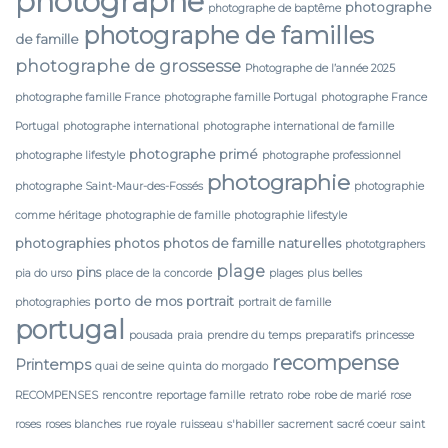
photographe
photographe
photographe de baptême
photographe de familles
de famille
photographe de grossesse
Photographe de l’année 2025
photographe famille France
photographe famille Portugal
photographe France
Portugal
photographe international
photographe international de famille
photographe primé
photographe lifestyle
photographe professionnel
photographie
photographe Saint-Maur-des-Fossés
photographie
comme héritage
photographie de famille
photographie lifestyle
photographies
photos
photos de famille naturelles
phototgraphers
plage
pins
pia do urso
place de la concorde
plages
plus belles
porto de mos
portrait
photographies
portrait de famille
portugal
pousada
praia
prendre du temps
preparatifs
princesse
recompense
Printemps
quai de seine
quinta do morgado
RECOMPENSES
rencontre
reportage famille
retrato
robe
robe de marié
rose
roses
roses blanches
rue royale
ruisseau
s'habiller
sacrement
sacré coeur
saint