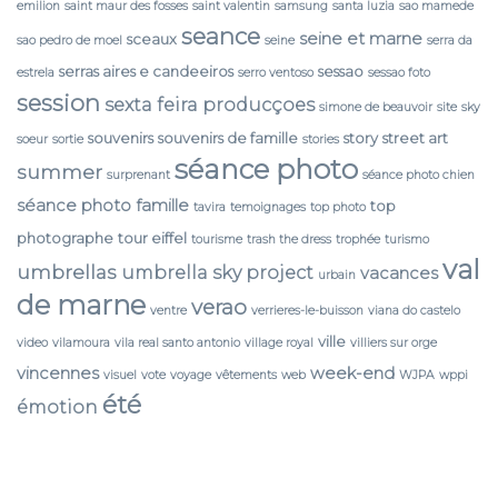
emilion
saint maur des fosses
saint valentin
samsung
santa luzia
sao mamede
seance
seine et marne
sceaux
sao pedro de moel
seine
serra da
serras aires e candeeiros
sessao
estrela
serro ventoso
sessao foto
session
sexta feira producçoes
simone de beauvoir
site
sky
souvenirs
souvenirs de famille
story
street art
soeur
sortie
stories
séance photo
summer
surprenant
séance photo chien
séance photo famille
top
tavira
temoignages
top photo
photographe
tour eiffel
tourisme
trash the dress
trophée
turismo
val
umbrellas
umbrella sky project
vacances
urbain
de marne
verao
ventre
verrieres-le-buisson
viana do castelo
ville
video
vilamoura
vila real santo antonio
village royal
villiers sur orge
vincennes
week-end
visuel
vote
voyage
vêtements
web
WJPA
wppi
été
émotion