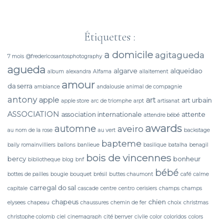
Étiquettes :
a domicile
agitagueda
7 mois
@fredericosantosphotography
agueda
algarve
alqueidao
album
alexandra
Alfama
allaitement
amour
da serra
ambiance
andalousie
animal de compagnie
antony
apple
art
art urbain
apple store
arc de triomphe
arpt
artisanat
ASSOCIATION
association internationale
attente
attendre bébé
awards
automne
aveiro
au nom de la rose
au vert
backstage
bapteme
baily romainvilliers
ballons
banlieue
basilique
batalha
benagil
bois de vincennes
bercy
bonheur
bibliotheque
blog
bnf
bébé
bottes de pailles
bougie
bouquet
brésil
buttes chaumont
café
calme
carregal do sal
capitale
cascade
centre
centro
cerisiers
champs
champs
chapeus
chien
elysees
chapeau
chaussures
chemin de fer
choix
christmas
christophe colomb
ciel
cinemagraph
cité berryer
civile
color
coloridos
colors