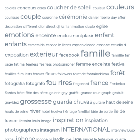
couleurs
coucher de soleil
concours
colorés
cores
couleur
couple
cérémonie
coulisses
couronne
daniel ribeiro
day after
eglise
decoration
différent
dior
direct
dj karl animation
duplo
emotions
enfant
enceinte
enclos montplaisir
enfants
esmeralda
espace le liceas
espaco cidade
essonne
estudio d
famille
exterieur
exposition
facebook
famillle
fan
femme enceinte
festival
page
fatima
fearless
fearless photographer
forêt
fleurs
feuilles
film lasts forever
followers
foret de fontainebleau
fou rires
france
fotografia
fotografo
fragonard
Frederico
Santos
frère
fête des pères
galerie
gay
graffiti
grande roue
graph
gratuit
grossesse
guarda chuvas
haut de seine
gravidez
guitare
hiver
ile de
hauts de seine
hotel
huelva
héritage familial
idée de sortie
inspiration
inspiration
france
ile saint louis
image
INTERNATIONAL
photographers
instagram
interview Luso
iphone
jardin
juge
Jornal
iphone 5s
joie
juncal
la ferte sous jouarre