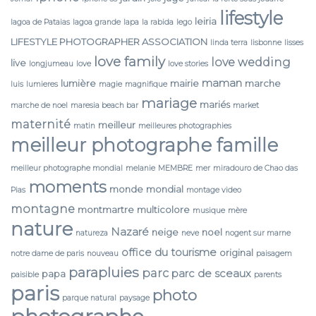
lifestyle
leiria
lagoa de Pataias
lagoa grande
lapa
la rabida
lego
LIFESTYLE PHOTOGRAPHER ASSOCIATION
linda terra
lisbonne
lisses
love family
love wedding
live
longjumeau
love
love stories
maman
lumière
mairie
marche
luis
lumieres
magie
magnifique
mariage
mariés
marche de noel
maresia beach bar
market
maternité
meilleur
matin
meilleures photographies
meilleur photographe famille
meilleur photographe mondial
melanie
MEMBRE
mer
miradouro de Chao das
moments
monde
mondial
Pias
montage video
montagne
montmartre
multicolore
musique
mère
nature
Nazaré
neige
noel
natureza
neve
nogent sur marne
office du tourisme
original
notre dame de paris
nouveau
paisagem
parapluies
parc
parc de sceaux
papa
paisible
parents
paris
photo
parque natural
paysage