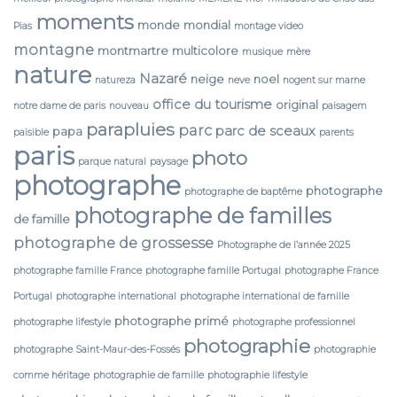
moments
monde
mondial
Pias
montage video
montagne
montmartre
multicolore
musique
mère
nature
Nazaré
neige
noel
natureza
neve
nogent sur marne
office du tourisme
original
notre dame de paris
nouveau
paisagem
parapluies
parc
parc de sceaux
papa
paisible
parents
paris
photo
parque natural
paysage
photographe
photographe
photographe de baptême
photographe de familles
de famille
photographe de grossesse
Photographe de l’année 2025
photographe famille France
photographe famille Portugal
photographe France
Portugal
photographe international
photographe international de famille
photographe primé
photographe lifestyle
photographe professionnel
photographie
photographe Saint-Maur-des-Fossés
photographie
comme héritage
photographie de famille
photographie lifestyle