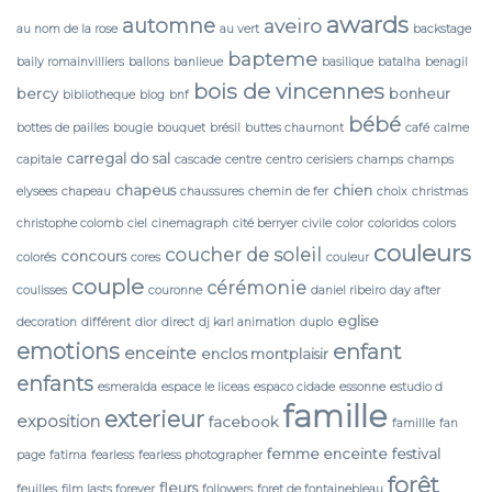
awards
automne
aveiro
au nom de la rose
au vert
backstage
bapteme
baily romainvilliers
ballons
banlieue
basilique
batalha
benagil
bois de vincennes
bercy
bonheur
bibliotheque
blog
bnf
bébé
bottes de pailles
bougie
bouquet
brésil
buttes chaumont
café
calme
carregal do sal
capitale
cascade
centre
centro
cerisiers
champs
champs
chapeus
chien
elysees
chapeau
chaussures
chemin de fer
choix
christmas
christophe colomb
ciel
cinemagraph
cité berryer
civile
color
coloridos
colors
couleurs
coucher de soleil
concours
colorés
cores
couleur
couple
cérémonie
coulisses
couronne
daniel ribeiro
day after
eglise
decoration
différent
dior
direct
dj karl animation
duplo
emotions
enfant
enceinte
enclos montplaisir
enfants
esmeralda
espace le liceas
espaco cidade
essonne
estudio d
famille
exterieur
exposition
facebook
famillle
fan
femme enceinte
festival
page
fatima
fearless
fearless photographer
forêt
fleurs
feuilles
film lasts forever
followers
foret de fontainebleau