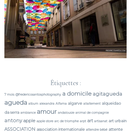
Étiquettes :
a domicile
agitagueda
7 mois
@fredericosantosphotography
agueda
algarve
alqueidao
album
alexandra
Alfama
allaitement
amour
da serra
ambiance
andalousie
animal de compagnie
antony
apple
art
art urbain
apple store
arc de triomphe
arpt
artisanat
ASSOCIATION
association internationale
attente
attendre bébé