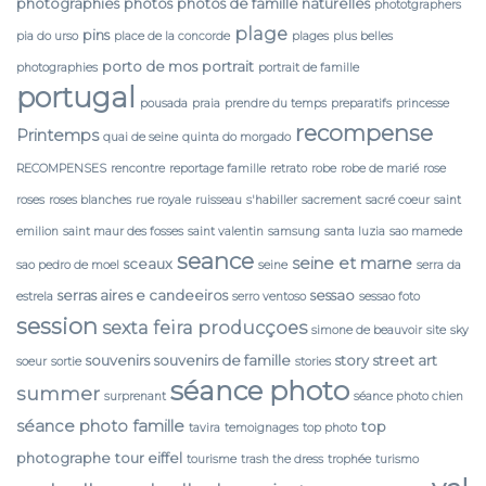
photographies
photos
photos de famille naturelles
phototgraphers
plage
pins
pia do urso
place de la concorde
plages
plus belles
porto de mos
portrait
photographies
portrait de famille
portugal
pousada
praia
prendre du temps
preparatifs
princesse
recompense
Printemps
quai de seine
quinta do morgado
RECOMPENSES
rencontre
reportage famille
retrato
robe
robe de marié
rose
roses
roses blanches
rue royale
ruisseau
s'habiller
sacrement
sacré coeur
saint
emilion
saint maur des fosses
saint valentin
samsung
santa luzia
sao mamede
seance
seine et marne
sceaux
sao pedro de moel
seine
serra da
serras aires e candeeiros
sessao
estrela
serro ventoso
sessao foto
session
sexta feira producçoes
simone de beauvoir
site
sky
souvenirs
souvenirs de famille
story
street art
soeur
sortie
stories
séance photo
summer
surprenant
séance photo chien
séance photo famille
top
tavira
temoignages
top photo
photographe
tour eiffel
tourisme
trash the dress
trophée
turismo