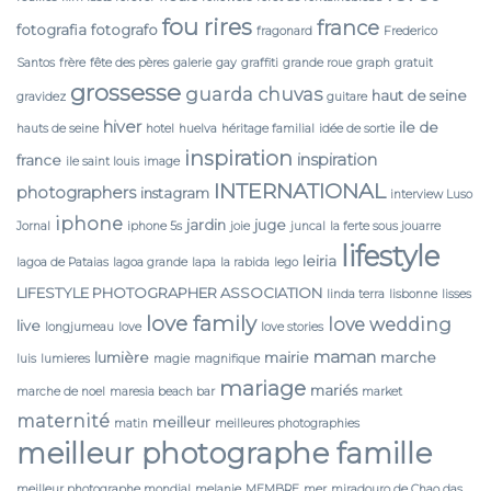
fou rires
france
fotografia
fotografo
fragonard
Frederico
Santos
frère
fête des pères
galerie
gay
graffiti
grande roue
graph
gratuit
grossesse
guarda chuvas
haut de seine
gravidez
guitare
hiver
ile de
hauts de seine
hotel
huelva
héritage familial
idée de sortie
inspiration
inspiration
france
ile saint louis
image
INTERNATIONAL
photographers
instagram
interview Luso
iphone
jardin
juge
Jornal
iphone 5s
joie
juncal
la ferte sous jouarre
lifestyle
leiria
lagoa de Pataias
lagoa grande
lapa
la rabida
lego
LIFESTYLE PHOTOGRAPHER ASSOCIATION
linda terra
lisbonne
lisses
love family
love wedding
live
longjumeau
love
love stories
maman
lumière
mairie
marche
luis
lumieres
magie
magnifique
mariage
mariés
marche de noel
maresia beach bar
market
maternité
meilleur
matin
meilleures photographies
meilleur photographe famille
meilleur photographe mondial
melanie
MEMBRE
mer
miradouro de Chao das