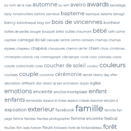
awards
automne
aveiro
au nom de la rose
au vert
backstage
bapteme
baily romainvilliers
ballons
banlieue
basilique
batalha
benagil
bois de vincennes
bercy
bonheur
bibliotheque
blog
bnf
bébé
bottes de pailles
bougie
bouquet
brésil
buttes chaumont
café
calme
carregal do sal
capitale
cascade
centre
centro
cerisiers
champs
champs
chapeus
chien
elysees
chapeau
chaussures
chemin de fer
choix
christmas
christophe colomb
ciel
cinemagraph
cité berryer
civile
color
coloridos
colors
couleurs
coucher de soleil
concours
colorés
cores
couleur
couple
cérémonie
coulisses
couronne
daniel ribeiro
day after
eglise
decoration
différent
dior
direct
dj karl animation
duplo
emotions
enfant
enceinte
enclos montplaisir
enfants
esmeralda
espace le liceas
espaco cidade
essonne
estudio d
famille
exterieur
exposition
facebook
famillle
fan
femme enceinte
festival
page
fatima
fearless
fearless photographer
forêt
fleurs
feuilles
film lasts forever
followers
foret de fontainebleau