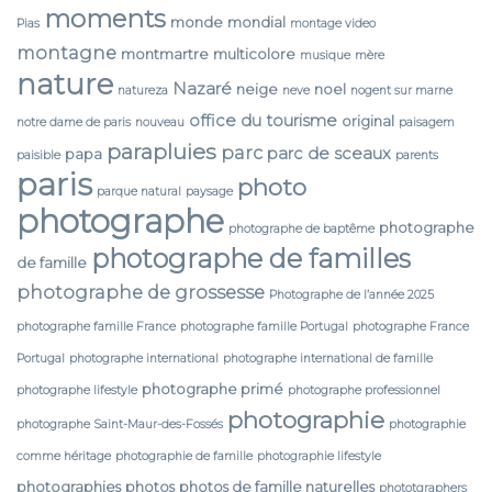
moments
monde
mondial
Pias
montage video
montagne
montmartre
multicolore
musique
mère
nature
Nazaré
neige
noel
natureza
neve
nogent sur marne
office du tourisme
original
notre dame de paris
nouveau
paisagem
parapluies
parc
parc de sceaux
papa
paisible
parents
paris
photo
parque natural
paysage
photographe
photographe
photographe de baptême
photographe de familles
de famille
photographe de grossesse
Photographe de l’année 2025
photographe famille France
photographe famille Portugal
photographe France
Portugal
photographe international
photographe international de famille
photographe primé
photographe lifestyle
photographe professionnel
photographie
photographe Saint-Maur-des-Fossés
photographie
comme héritage
photographie de famille
photographie lifestyle
photographies
photos
photos de famille naturelles
phototgraphers