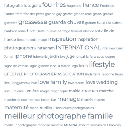
fou rires
france
fotografia
fotografo
fragonard
Frederico
Santos
frère
fête des pères
galerie
gay
graffiti
grande roue
graph
gratuit
grossesse
guarda chuvas
haut de seine
gravidez
guitare
hiver
ile de
hauts de seine
hotel
huelva
héritage familial
idée de sortie
inspiration
inspiration
france
ile saint louis
image
INTERNATIONAL
photographers
instagram
interview Luso
iphone
jardin
juge
Jornal
iphone 5s
joie
juncal
la ferte sous jouarre
lifestyle
leiria
lagoa de Pataias
lagoa grande
lapa
la rabida
lego
LIFESTYLE PHOTOGRAPHER ASSOCIATION
linda terra
lisbonne
lisses
love family
love wedding
live
longjumeau
love
love stories
maman
lumière
mairie
marche
luis
lumieres
magie
magnifique
mariage
mariés
marche de noel
maresia beach bar
market
maternité
meilleur
matin
meilleures photographies
meilleur photographe famille
meilleur photographe mondial
melanie
MEMBRE
mer
miradouro de Chao das