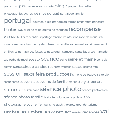
plage
pins
pia do urso
place de la concorde
plages
plus belles
porto de mos
portrait
photographies
portrait de famille
portugal
pousada
praia
prendre du temps
preparatifs
princesse
recompense
Printemps
quai de seine
quinta do morgado
RECOMPENSES
rencontre
reportage famille
retrato
robe
robe de marié
rose
roses
roses blanches
rue royale
ruisseau
s'habiller
sacrement
sacré coeur
saint
emilion
saint maur des fosses
saint valentin
samsung
santa luzia
sao mamede
seance
seine et marne
sceaux
sao pedro de moel
seine
serra da
serras aires e candeeiros
sessao
estrela
serro ventoso
sessao foto
session
sexta feira producçoes
simone de beauvoir
site
sky
souvenirs
souvenirs de famille
story
street art
soeur
sortie
stories
séance photo
summer
surprenant
séance photo chien
séance photo famille
top
tavira
temoignages
top photo
photographe
tour eiffel
tourisme
trash the dress
trophée
turismo
val
umbrellas
umbrella sky project
vacances
urbain