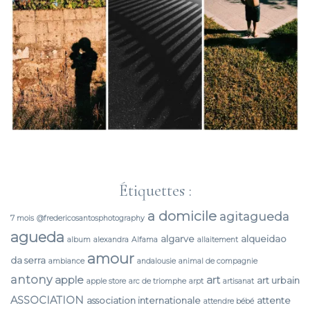
Étiquettes :
a domicile
agitagueda
7 mois
@fredericosantosphotography
agueda
algarve
alqueidao
album
alexandra
Alfama
allaitement
amour
da serra
ambiance
andalousie
animal de compagnie
antony
apple
art
art urbain
apple store
arc de triomphe
arpt
artisanat
ASSOCIATION
association internationale
attente
attendre bébé