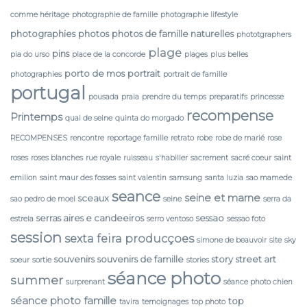
comme héritage
photographie de famille
photographie lifestyle
photographies
photos
photos de famille naturelles
phototgraphers
plage
pins
pia do urso
place de la concorde
plages
plus belles
porto de mos
portrait
photographies
portrait de famille
portugal
pousada
praia
prendre du temps
preparatifs
princesse
recompense
Printemps
quai de seine
quinta do morgado
RECOMPENSES
rencontre
reportage famille
retrato
robe
robe de marié
rose
roses
roses blanches
rue royale
ruisseau
s'habiller
sacrement
sacré coeur
saint
emilion
saint maur des fosses
saint valentin
samsung
santa luzia
sao mamede
seance
seine et marne
sceaux
sao pedro de moel
seine
serra da
serras aires e candeeiros
sessao
estrela
serro ventoso
sessao foto
session
sexta feira producçoes
simone de beauvoir
site
sky
souvenirs
souvenirs de famille
story
street art
soeur
sortie
stories
séance photo
summer
surprenant
séance photo chien
séance photo famille
top
tavira
temoignages
top photo