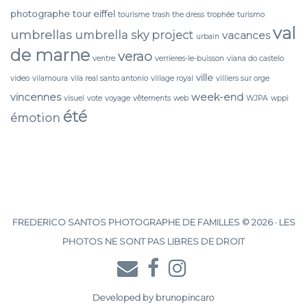
photographe
tour eiffel
tourisme
trash the dress
trophée
turismo
val
umbrellas
umbrella sky project
vacances
urbain
de marne
verao
ventre
verrieres-le-buisson
viana do castelo
ville
video
vilamoura
vila real santo antonio
village royal
villiers sur orge
vincennes
week-end
visuel
vote
voyage
vêtements
web
WJPA
wppi
été
émotion
FREDERICO SANTOS PHOTOGRAPHE DE FAMILLES © 2026 · LES
PHOTOS NE SONT PAS LIBRES DE DROIT
Developed by
brunopincaro