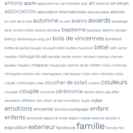
antony
apple
art
art urbain
apple store
arc de triomphe
arpt
artisanat
ASSOCIATION
association internationale
attente
attendre bébé
awards
automne
aveiro
au nom de la rose
au vert
backstage
bapteme
baily romainvilliers
ballons
banlieue
basilique
batalha
benagil
bois de vincennes
bercy
bonheur
bibliotheque
blog
bnf
bébé
bottes de pailles
bougie
bouquet
brésil
buttes chaumont
café
calme
carregal do sal
capitale
cascade
centre
centro
cerisiers
champs
champs
chapeus
chien
elysees
chapeau
chaussures
chemin de fer
choix
christmas
christophe colomb
ciel
cinemagraph
cité berryer
civile
color
coloridos
colors
couleurs
coucher de soleil
concours
colorés
cores
couleur
couple
cérémonie
coulisses
couronne
daniel ribeiro
day after
eglise
decoration
différent
dior
direct
dj karl animation
duplo
emotions
enfant
enceinte
enclos montplaisir
enfants
esmeralda
espace le liceas
espaco cidade
essonne
estudio d
famille
exterieur
exposition
facebook
famillle
fan