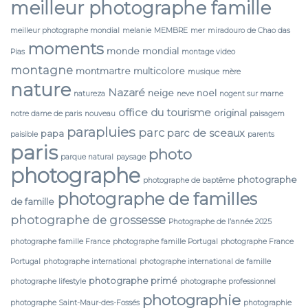
meilleur photographe famille
meilleur photographe mondial
melanie
MEMBRE
mer
miradouro de Chao das
moments
monde
mondial
Pias
montage video
montagne
montmartre
multicolore
musique
mère
nature
Nazaré
neige
noel
natureza
neve
nogent sur marne
office du tourisme
original
notre dame de paris
nouveau
paisagem
parapluies
parc
parc de sceaux
papa
paisible
parents
paris
photo
parque natural
paysage
photographe
photographe
photographe de baptême
photographe de familles
de famille
photographe de grossesse
Photographe de l’année 2025
photographe famille France
photographe famille Portugal
photographe France
Portugal
photographe international
photographe international de famille
photographe primé
photographe lifestyle
photographe professionnel
photographie
photographe Saint-Maur-des-Fossés
photographie