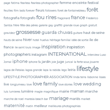
femme enceinte
festival
page
fatima
fearless
fearless photographer
forêt
fleurs
feuilles
film lasts forever
followers
foret de fontainebleau
fou rires
france
fotografia
fotografo
fragonard
Frederico
Santos
frère
fête des pères
galerie
gay
graffiti
grande roue
graph
gratuit
grossesse
guarda chuvas
haut de seine
gravidez
guitare
hiver
ile de
hauts de seine
hotel
huelva
héritage familial
idée de sortie
inspiration
inspiration
france
ile saint louis
image
INTERNATIONAL
photographers
instagram
interview Luso
iphone
jardin
juge
Jornal
iphone 5s
joie
juncal
la ferte sous jouarre
lifestyle
leiria
lagoa de Pataias
lagoa grande
lapa
la rabida
lego
LIFESTYLE PHOTOGRAPHER ASSOCIATION
linda terra
lisbonne
lisses
love family
love wedding
live
longjumeau
love
love stories
maman
lumière
mairie
marche
luis
lumieres
magie
magnifique
mariage
mariés
marche de noel
maresia beach bar
market
maternité
meilleur
matin
meilleures photographies