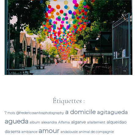
Étiquettes :
a domicile
agitagueda
7 mois
@fredericosantosphotography
agueda
algarve
alqueidao
album
alexandra
Alfama
allaitement
amour
da serra
ambiance
andalousie
animal de compagnie