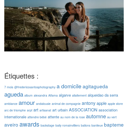
Étiquettes :
a domicile
agitagueda
7 mois
@fredericosantosphotography
agueda
algarve
alqueidao da serra
album
alexandra
Alfama
allaitement
amour
antony
apple
ambiance
andalousie
animal de compagnie
apple store
art
ASSOCIATION
art urbain
association
arc de triomphe
arpt
artisanat
automne
internationale
attente
attendre bébé
au nom de la rose
au vert
awards
aveiro
bapteme
backstage
baily romainvilliers
ballons
banlieue