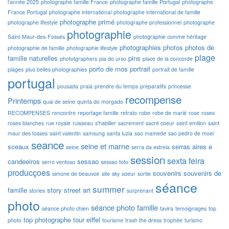
l’année 2025
photographe famille France
photographe famille Portugal
photographe
France Portugal
photographe international
photographe international de famille
photographe primé
photographe lifestyle
photographe professionnel
photographe
photographie
Saint-Maur-des-Fossés
photographie comme héritage
photographies
photos
photos de
photographie de famille
photographie lifestyle
plage
famille naturelles
pins
phototgraphers
pia do urso
place de la concorde
porto de mos
portrait
plages
plus belles photographies
portrait de famille
portugal
pousada
praia
prendre du temps
preparatifs
princesse
recompense
Printemps
quai de seine
quinta do morgado
RECOMPENSES
rencontre
reportage famille
retrato
robe
robe de marié
rose
roses
roses blanches
rue royale
ruisseau
s'habiller
sacrement
sacré coeur
saint emilion
saint
maur des fosses
saint valentin
samsung
santa luzia
sao mamede
sao pedro de moel
seance
seine et marne
sceaux
serras aires e
seine
serra da estrela
session
sexta feira
candeeiros
sessao
serro ventoso
sessao foto
producçoes
souvenirs
souvenirs de
simone de beauvoir
site
sky
soeur
sortie
séance
summer
famille
story
street art
stories
surprenant
photo
séance photo famille
séance photo chien
tavira
temoignages
top
top photographe
tour eiffel
photo
tourisme
trash the dress
trophée
turismo