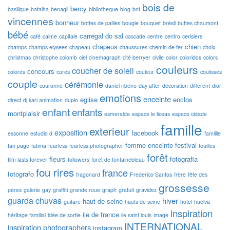
bois de
bercy
basilique
batalha
benagil
bibliotheque
blog
bnf
vincennes
bonheur
bottes de pailles
bougie
bouquet
brésil
buttes chaumont
bébé
carregal do sal
café
calme
capitale
cascade
centre
centro
cerisiers
chapeus
chien
champs
champs elysees
chapeau
chaussures
chemin de fer
choix
christmas
christophe colomb
ciel
cinemagraph
cité berryer
civile
color
coloridos
colors
couleurs
coucher de soleil
concours
colorés
cores
couleur
coulisses
couple
cérémonie
couronne
daniel ribeiro
day after
decoration
différent
dior
emotions
enceinte
eglise
enclos
direct
dj karl animation
duplo
enfant
enfants
montplaisir
esmeralda
espace le liceas
espaco cidade
famille
exterieur
exposition
facebook
essonne
estudio d
famillle
femme enceinte
festival
fan page
fatima
fearless
fearless photographer
feuilles
forêt
fleurs
fotografia
film lasts forever
followers
foret de fontainebleau
fou rires
france
fotografo
fragonard
Frederico Santos
frère
fête des
grossesse
pères
galerie
gay
graffiti
grande roue
graph
gratuit
gravidez
guarda chuvas
hiver
haut de seine
guitare
hauts de seine
hotel
huelva
inspiration
ile de france
héritage familial
idée de sortie
ile saint louis
image
INTERNATIONAL
inspiration photographers
instagram