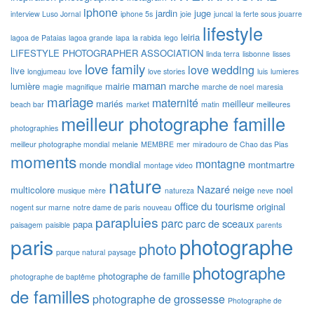
iphone
jardin
juge
interview Luso Jornal
iphone 5s
joie
juncal
la ferte sous jouarre
lifestyle
leiria
lagoa de Pataias
lagoa grande
lapa
la rabida
lego
LIFESTYLE PHOTOGRAPHER ASSOCIATION
linda terra
lisbonne
lisses
love family
love wedding
live
longjumeau
love
love stories
luis
lumieres
maman
lumière
mairie
marche
magie
magnifique
marche de noel
maresia
mariage
maternité
mariés
meilleur
beach bar
market
matin
meilleures
meilleur photographe famille
photographies
meilleur photographe mondial
melanie
MEMBRE
mer
miradouro de Chao das Pias
moments
montagne
monde
mondial
montmartre
montage video
nature
Nazaré
multicolore
neige
noel
musique
mère
natureza
neve
office du tourisme
original
nogent sur marne
notre dame de paris
nouveau
parapluies
parc
parc de sceaux
papa
paisagem
paisible
parents
photographe
paris
photo
parque natural
paysage
photographe
photographe de famille
photographe de baptême
de familles
photographe de grossesse
Photographe de